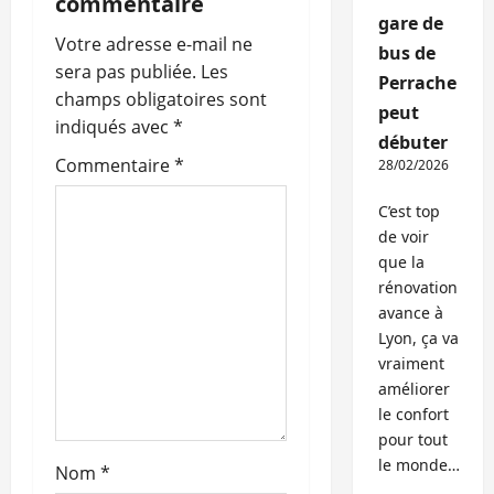
commentaire
i
gare de
Votre adresse e-mail ne
bus de
o
sera pas publiée.
Les
Perrache
champs obligatoires sont
peut
n
indiqués avec
*
débuter
d
Commentaire
*
28/02/2026
’
C’est top
de voir
a
que la
rénovation
r
avance à
Lyon, ça va
t
vraiment
améliorer
i
le confort
c
pour tout
le monde…
Nom
*