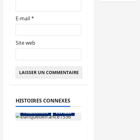
l
e
E-mail
*
Site web
HISTOIRES CONNEXES
Abonnés
Financement
Les taux
La production de crédit
retrouve ses niveaux
Abonnés