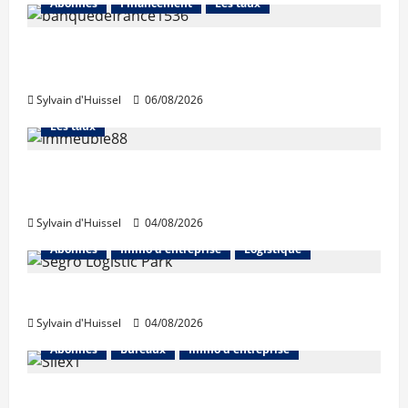
Abonnés
Financement
Les taux
La production de crédit retrouve ses
niveaux d’octobre
Sylvain d'Huissel
06/08/2026
Abonnés
Financement
L'avis des courtiers
Les taux
Les taux stables en août, après une
hausse en juillet
Sylvain d'Huissel
04/08/2026
Abonnés
Immo d'entreprise
Logistique
Prologis acquiert Segro
Sylvain d'Huissel
04/08/2026
Abonnés
Bureaux
Immo d'entreprise
IWG acquiert Wojo