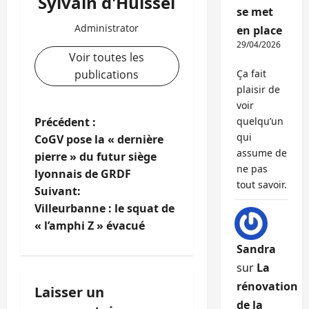
Sylvain d'Huissel
se met
Administrator
en place
29/04/2026
Voir toutes les
publications
Ça fait
plaisir de
voir
N
Précédent :
quelqu’un
qui
CoGV pose la « dernière
a
assume de
pierre » du futur siège
ne pas
lyonnais de GRDF
v
tout savoir.
Suivant:
i
Villeurbanne : le squat de
« l’amphi Z » évacué
g
Sandra
a
sur
La
rénovation
Laisser un
t
de la