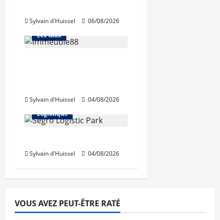
d’octobre
Financement
Sylvain d'Huissel
06/08/2026
L'avis des courtiers
Les taux
Les taux stables en
août, après une
hausse en juillet
Abonnés
Sylvain d'Huissel
04/08/2026
Immo d'entreprise
Logistique
Prologis acquiert Segro
Sylvain d'Huissel
04/08/2026
VOUS AVEZ PEUT-ÊTRE RATÉ