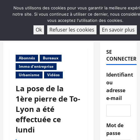
Aller
Nous utilisons des cookies pour vous garantir la meilleure expér
au
notre site. Si vous continuez à utiliser ce dernier, nous considé
contenu
vous acceptez l'utilisation des cookies.
ABONNEMENT
Ok
Refuser les cookies
En savoir plus
Menu
principal
SE
Abonnés
Bureaux
CONNECTER
Immo d'entreprise
Identifiant
Urbanisme
Vidéos
ou
La pose de la
adresse
1ère pierre de To-
e-mail
Lyon a été
effectuée ce
Mot de
lundi
passe