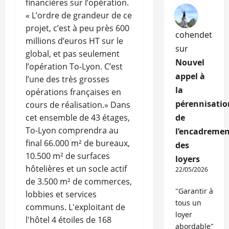
financières sur l’opération.
« L’ordre de grandeur de ce
projet, c’est à peu près 600
cohendet
millions d’euros HT sur le
sur
global, et pas seulement
Nouvel
l’opération To-Lyon. C’est
appel à
l’une des très grosses
la
opérations françaises en
pérennisatio
cours de réalisation.» Dans
cet ensemble de 43 étages,
de
To-Lyon comprendra au
l’encadremen
final 66.000 m² de bureaux,
des
10.500 m² de surfaces
loyers
hôtelières et un socle actif
22/05/2026
de 3.500 m² de commerces,
"Garantir à
lobbies et services
tous un
communs. L'exploitant de
loyer
l'hôtel 4 étoiles de 168
abordable"