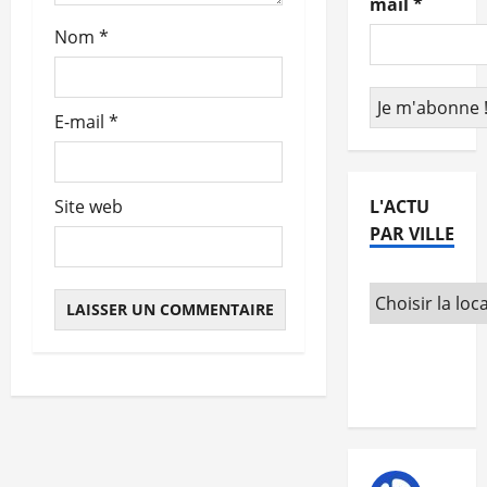
mail
*
t
Nom
*
i
c
E-mail
*
l
e
L'ACTU
Site web
PAR VILLE