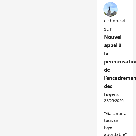
cohendet
sur
Nouvel
appel à
la
pérennisatio
de
l’encadremen
des
loyers
22/05/2026
"Garantir à
tous un
loyer
abordable"