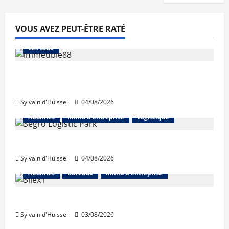
VOUS AVEZ PEUT-ÊTRE RATÉ
Abonnés
Financement
L'avis des courtiers
Les taux
Les taux stables en août, après une
hausse en juillet
Sylvain d'Huissel
04/08/2026
Abonnés
Immo d'entreprise
Logistique
Prologis acquiert Segro
Sylvain d'Huissel
04/08/2026
Abonnés
Bureaux
Immo d'entreprise
IWG acquiert Wojo
Sylvain d'Huissel
03/08/2026