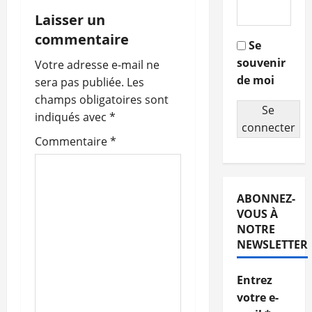
i
Laisser un
g
commentaire
Se
souvenir
a
Votre adresse e-mail ne
de moi
sera pas publiée.
Les
t
champs obligatoires sont
Se
indiqués avec
*
i
connecter
Commentaire
*
o
n
ABONNEZ-
d
VOUS À
NOTRE
’
NEWSLETTER
a
Entrez
r
votre e-