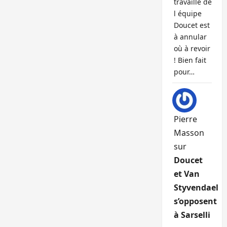
travaille de
l équipe
Doucet est
à annular
où à revoir
! Bien fait
pour…
Pierre
Masson
sur
Doucet
et Van
Styvendael
s’opposent
à Sarselli