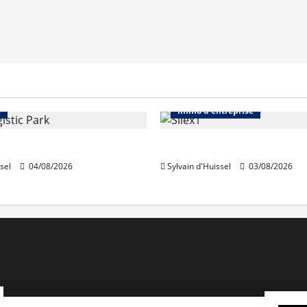
Immo d'entreprise
Abonnés
Bureaux
e
Immo d'entreprise
acquiert Segro
IWG acquiert Wojo
sel
04/08/2026
Sylvain d'Huissel
03/08/2026