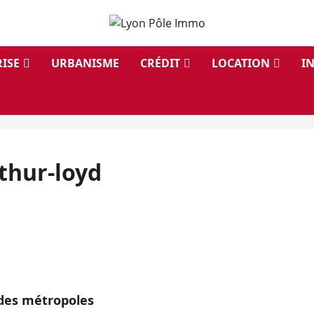
ISE
URBANISME
CRÉDIT
LOCATION
I
thur-loyd
ndes métropoles