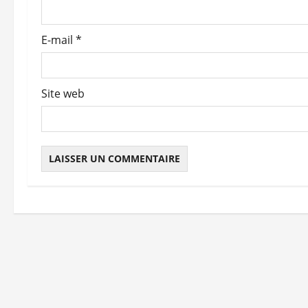
a
r
E-mail
*
t
i
Site web
c
l
e