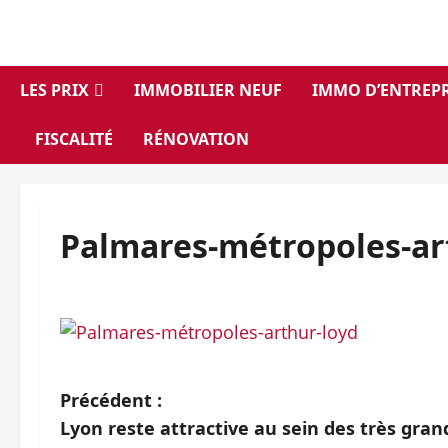
Aller
au
contenu
LES PRIX
IMMOBILIER NEUF
IMMO D’ENTREPR
FISCALITÉ
RÉNOVATION
Palmares-métropoles-ar
N
Précédent :
Lyon reste attractive au sein des très gra
a