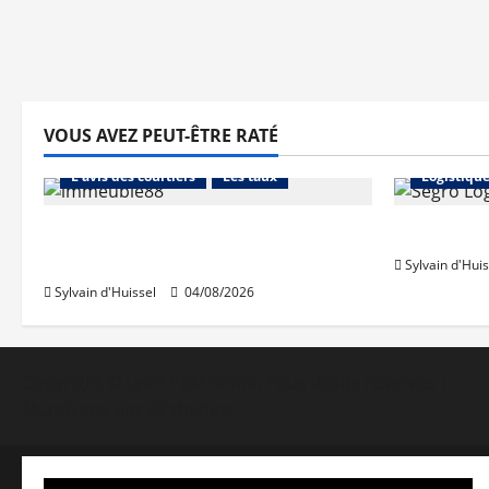
VOUS AVEZ PEUT-ÊTRE RATÉ
Abonnés
Financement
Abonnés
L'avis des courtiers
Les taux
Logistiqu
Les taux stables en août, après
Prologis 
une hausse en juillet
Sylvain d'Huis
Sylvain d'Huissel
04/08/2026
Copyright © Lyon Pôle Immo. Tous droits réservés
|
MoreNews
par AF themes