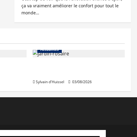
ça va vraiment améliorer le confort pour tout le
monde…
Actualités
Le « secteur Jaricot » du Jardin
du Rosaire rouvre au public
Sylvain d'Huissel
03/08/2026