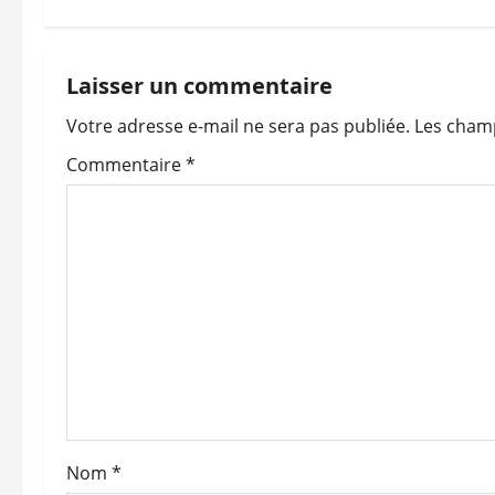
v
i
Laisser un commentaire
Votre adresse e-mail ne sera pas publiée.
Les champ
g
Commentaire
*
a
t
i
o
n
d
’
Nom
*