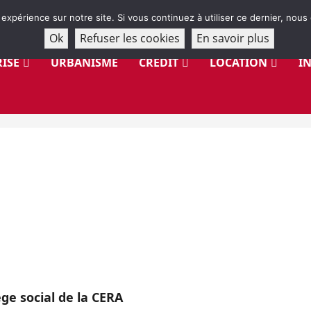
 expérience sur notre site. Si vous continuez à utiliser ce dernier, nous
Ok
Refuser les cookies
En savoir plus
ISE
URBANISME
CRÉDIT
LOCATION
I
ge social de la CERA