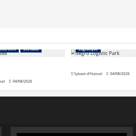
Financement
Abonnés
Immo d'entreprise
 courtiers
Les taux
Logistique
stables en août, après
Prologis acquiert Segro
e en juillet
Sylvain d'Huissel
04/08/2026
sel
04/08/2026