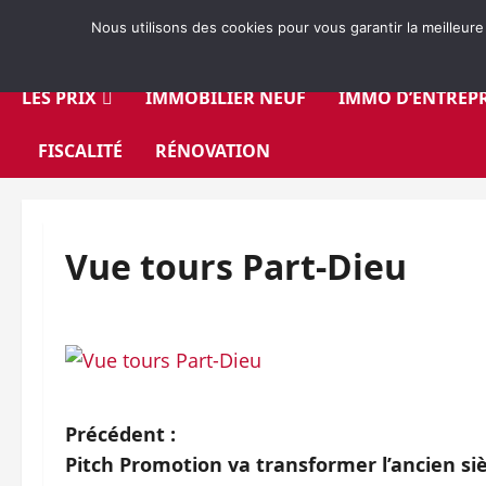
Aller
Nous utilisons des cookies pour vous garantir la meilleure
au
contenu
LES PRIX
IMMOBILIER NEUF
IMMO D’ENTREPR
FISCALITÉ
RÉNOVATION
Vue tours Part-Dieu
N
Précédent :
Pitch Promotion va transformer l’ancien siè
a