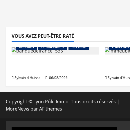
VOUS AVEZ PEUT-ÊTRE RATÉ
Abonnés
Abonnés
Financement
Les taux
L'avis des
La production de crédit retrouve
Les taux 
ses niveaux d’octobre
une hauss
Sylvain d'Huissel
06/08/2026
Sylvain d'Huis
Copyright © Lyon Pôle Immo. Tous droits réservés
|
MoreNews
par AF themes