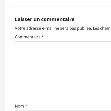
v
i
Laisser un commentaire
Votre adresse e-mail ne sera pas publiée.
Les champ
g
Commentaire
*
a
t
i
o
n
d
’
Nom
*