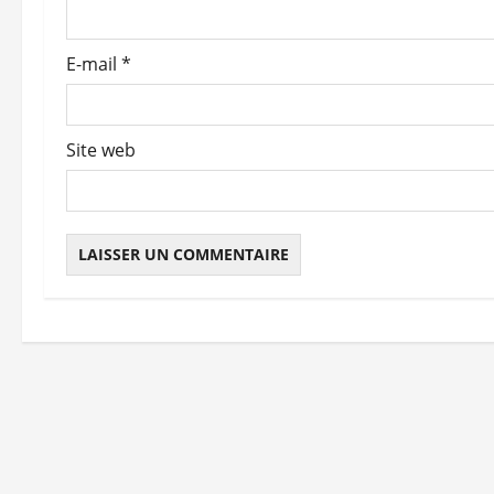
a
r
E-mail
*
t
i
Site web
c
l
e