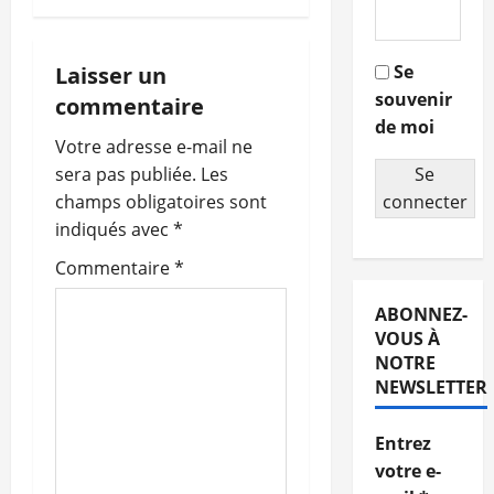
i
g
Se
Laisser un
souvenir
commentaire
a
de moi
Votre adresse e-mail ne
t
sera pas publiée.
Les
Se
champs obligatoires sont
connecter
i
indiqués avec
*
o
Commentaire
*
n
ABONNEZ-
VOUS À
d
NOTRE
NEWSLETTER
’
a
Entrez
votre e-