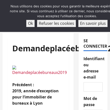
Aller
Nous utilisons des cookies pour vous garantir la meilleure expér
au
notre site. Si vous continuez à utiliser ce dernier, nous considé
contenu
vous acceptez l'utilisation des cookies.
ABONNEMENT
Ok
Refuser les cookies
En savoir plus
Menu
principal
SE
Demandeplacéebureaux
CONNECTER
Identifiant
ou
adresse
e-mail
N
Précédent :
2019, année d’exception
a
pour l’immobilier de
Mot de
bureaux à Lyon
passe
v