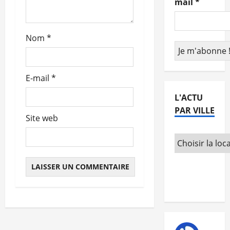
r
mail
*
t
Nom
*
i
c
E-mail
*
l
L'ACTU
e
PAR VILLE
Site web