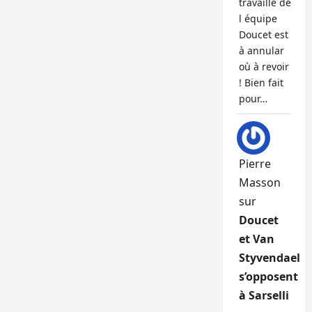
travaille de
l équipe
Doucet est
à annular
où à revoir
! Bien fait
pour…
Pierre
Masson
sur
Doucet
et Van
Styvendael
s’opposent
à Sarselli