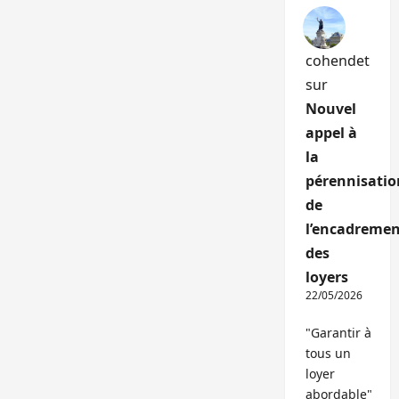
cohendet
sur
Nouvel
appel à
la
pérennisatio
de
l’encadremen
des
loyers
22/05/2026
"Garantir à
tous un
loyer
abordable"