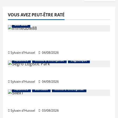
VOUS AVEZ PEUT-ÊTRE RATÉ
Abonnés
Financement
L'avis des courtiers
Les taux
Les taux stables en août, après une
hausse en juillet
Sylvain d'Huissel
04/08/2026
Abonnés
Immo d'entreprise
Logistique
Prologis acquiert Segro
Sylvain d'Huissel
04/08/2026
Abonnés
Bureaux
Immo d'entreprise
IWG acquiert Wojo
Sylvain d'Huissel
03/08/2026