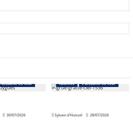
L'actualité du neuf
Abonnés
L'actualité du neuf
de Bouygues
Nouvelle rechute des permis
toujours en repli
de construire en juin
30/07/2026
Sylvain d'Huissel
28/07/2026