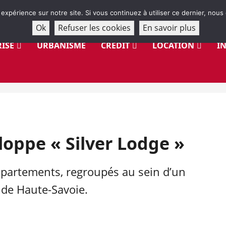
 expérience sur notre site. Si vous continuez à utiliser ce dernier, nous
Ok
Refuser les cookies
En savoir plus
ISE
URBANISME
CRÉDIT
LOCATION
I
oppe « Silver Lodge »
artements, regroupés au sein d’un
e de Haute-Savoie.