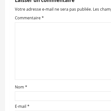
Laisser un commentaire
a
Votre adresse e-mail ne sera pas publiée.
Les champ
t
Commentaire
*
i
o
n
d
’
a
Nom
*
r
t
E-mail
*