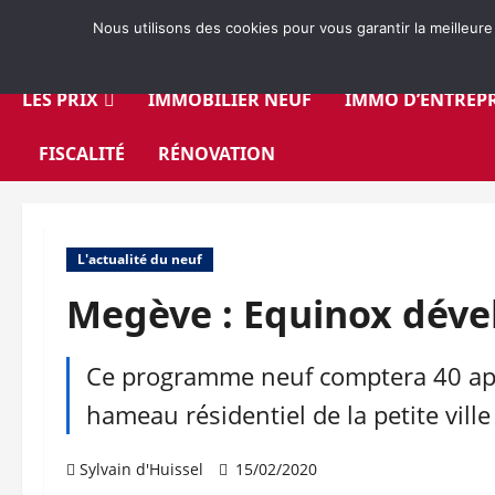
Aller
Nous utilisons des cookies pour vous garantir la meilleure
au
contenu
LES PRIX
IMMOBILIER NEUF
IMMO D’ENTREPR
FISCALITÉ
RÉNOVATION
L'actualité du neuf
Megève : Equinox dével
Ce programme neuf comptera 40 app
hameau résidentiel de la petite vill
Sylvain d'Huissel
15/02/2020