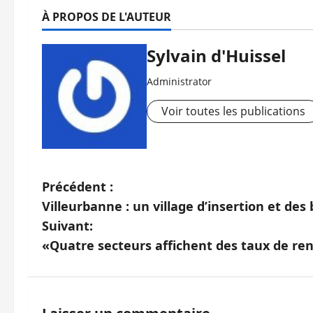
À PROPOS DE L'AUTEUR
Sylvain d'Huissel
Administrator
Voir toutes les publications
N
Précédent :
Villeurbanne : un village d’insertion et des
a
Suivant:
v
«Quatre secteurs affichent des taux de re
i
g