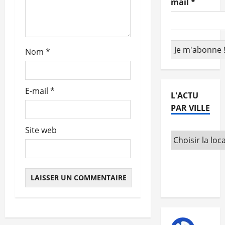
mail
*
r
t
Nom
*
i
c
E-mail
*
L'ACTU
l
PAR VILLE
e
Site web