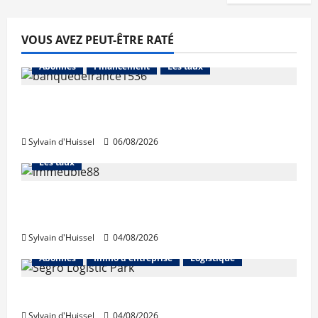
VOUS AVEZ PEUT-ÊTRE RATÉ
Abonnés
Financement
Les taux
La production de crédit retrouve ses
niveaux d’octobre
Sylvain d'Huissel
06/08/2026
Abonnés
Financement
L'avis des courtiers
Les taux
Les taux stables en août, après une
hausse en juillet
Sylvain d'Huissel
04/08/2026
Abonnés
Immo d'entreprise
Logistique
Prologis acquiert Segro
Sylvain d'Huissel
04/08/2026