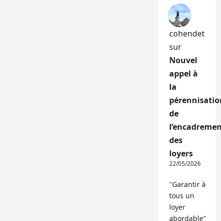
cohendet
sur
Nouvel
appel à
la
pérennisatio
de
l’encadremen
des
loyers
22/05/2026
"Garantir à
tous un
loyer
abordable"