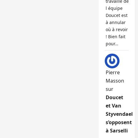
travaille de
l équipe
Doucet est
à annular
où à revoir
! Bien fait
pour…
Pierre
Masson
sur
Doucet
et Van
Styvendael
s’opposent
à Sarselli