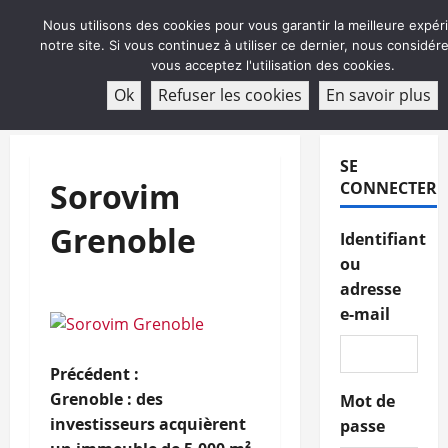
Aller
Nous utilisons des cookies pour vous garantir la meilleure expér
au
notre site. Si vous continuez à utiliser ce dernier, nous considé
contenu
vous acceptez l'utilisation des cookies.
ABONNEMENT
Ok
Refuser les cookies
En savoir plus
Menu
principal
SE
Sorovim
CONNECTER
Grenoble
Identifiant
ou
adresse
e-mail
N
Précédent :
Grenoble : des
Mot de
a
investisseurs acquièrent
passe