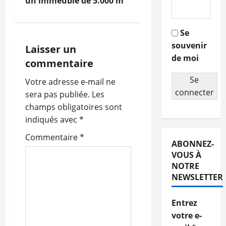
un immeuble de 5.000 m²
v
i
Se
souvenir
g
Laisser un
de moi
commentaire
a
Se
Votre adresse e-mail ne
t
connecter
sera pas publiée.
Les
champs obligatoires sont
i
indiqués avec
*
o
Commentaire
*
ABONNEZ-
n
VOUS À
NOTRE
d
NEWSLETTER
’
Entrez
votre e-
a