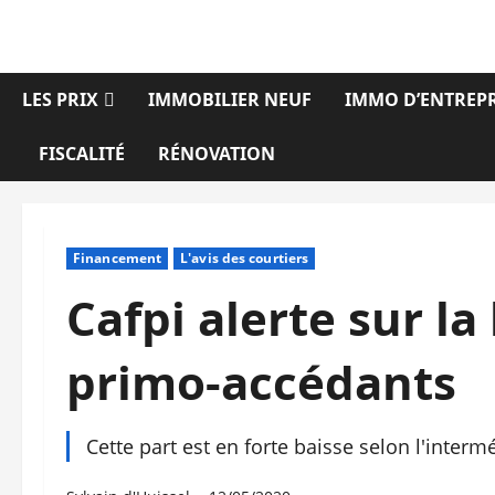
Aller
au
contenu
LES PRIX
IMMOBILIER NEUF
IMMO D’ENTREPR
FISCALITÉ
RÉNOVATION
Financement
L'avis des courtiers
Cafpi alerte sur la
primo-accédants
Cette part est en forte baisse selon l'intermé