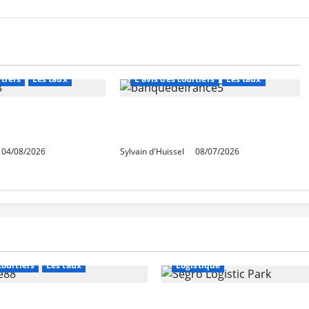
nancement
Abonnés
Financement
rtiers
Les taux
L'avis des courtiers
Les taux
ables en août,
Léger recul de la production
ausse en juillet
de crédits à l’habitat
04/08/2026
Sylvain d'Huissel
08/07/2026
Financement
Abonnés
Immo d'entreprise
courtiers
Les taux
Logistique
stables en août, après
Prologis acquiert Segro