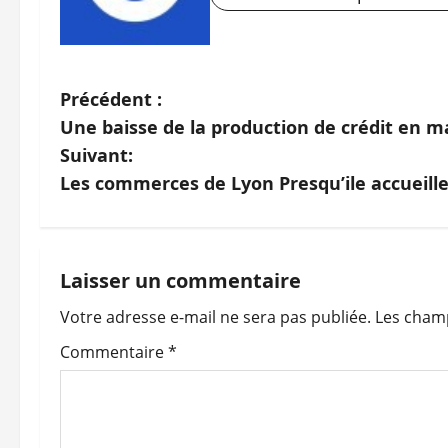
N
Précédent :
Une baisse de la production de crédit en m
a
Suivant:
v
Les commerces de Lyon Presqu’ile accueill
i
g
Laisser un commentaire
a
Votre adresse e-mail ne sera pas publiée.
Les champ
t
Commentaire
*
i
o