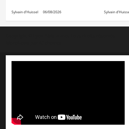
ses niveaux d’octobre
une hauss
Sylvain d'Huissel
06/08/2026
Sylvain d'Huiss
Copyright © Lyon Pôle Immo. Tous droits réservés
|
MoreNews
par AF themes