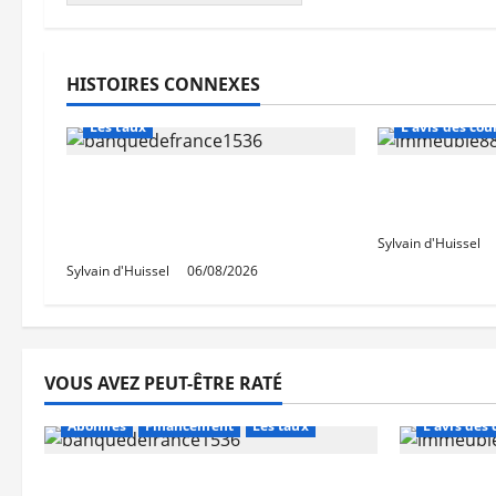
HISTOIRES CONNEXES
Abonnés
Financement
Abonnés
Fi
Les taux
L'avis des cou
La production de crédit
Les taux st
retrouve ses niveaux
après une h
d’octobre
Sylvain d'Huissel
Sylvain d'Huissel
06/08/2026
VOUS AVEZ PEUT-ÊTRE RATÉ
Abonnés
Abonnés
Financement
Les taux
L'avis des 
La production de crédit retrouve
Les taux 