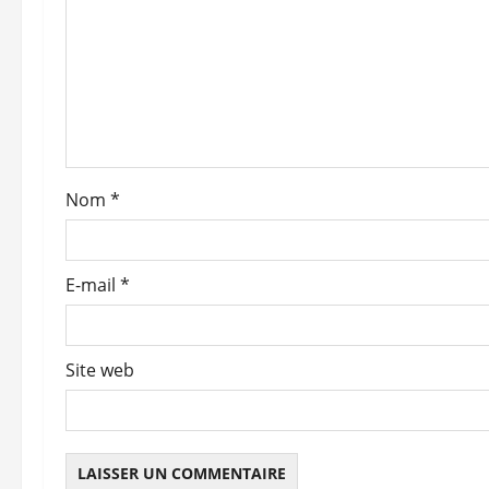
n
d
’
a
Nom
*
r
t
E-mail
*
i
c
Site web
l
e