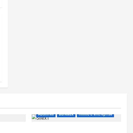
Abonnés
Bureaux
Immo d'entreprise
IWG acquiert Wojo