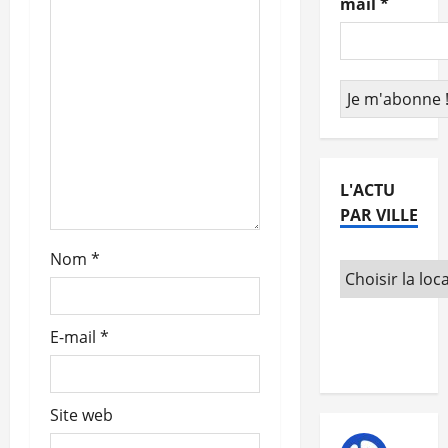
mail
*
n
d
’
a
r
L'ACTU
PAR VILLE
t
Nom
*
i
c
E-mail
*
l
e
Site web