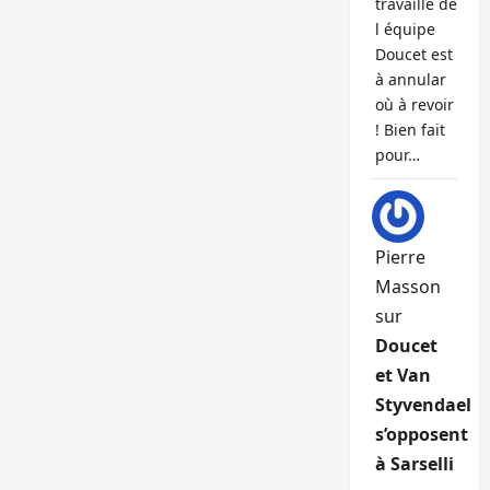
travaille de
l équipe
Doucet est
à annular
où à revoir
! Bien fait
pour…
Pierre
Masson
sur
Doucet
et Van
Styvendael
s’opposent
à Sarselli