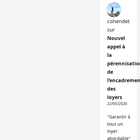
cohendet
sur
Nouvel
appel à
la
pérennisatio
de
l’encadremen
des
loyers
22/05/2026
"Garantir à
tous un
loyer
abordable"