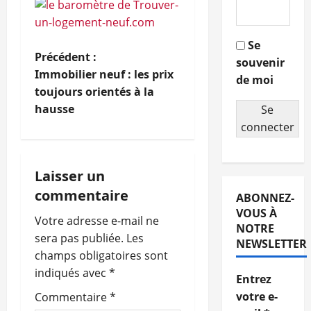
Se
N
Précédent :
souvenir
Immobilier neuf : les prix
de moi
a
toujours orientés à la
hausse
Se
v
connecter
i
g
Laisser un
commentaire
ABONNEZ-
a
VOUS À
Votre adresse e-mail ne
NOTRE
t
sera pas publiée.
Les
NEWSLETTER
champs obligatoires sont
i
indiqués avec
*
Entrez
o
votre e-
Commentaire
*