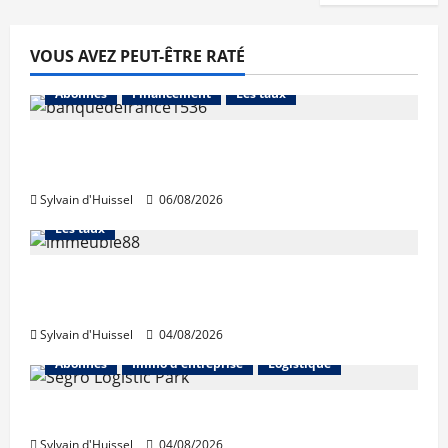
VOUS AVEZ PEUT-ÊTRE RATÉ
Abonnés
Financement
Les taux
La production de crédit retrouve ses
niveaux d’octobre
Sylvain d'Huissel
06/08/2026
Abonnés
Financement
L'avis des courtiers
Les taux
Les taux stables en août, après une
hausse en juillet
Sylvain d'Huissel
04/08/2026
Abonnés
Immo d'entreprise
Logistique
Prologis acquiert Segro
Sylvain d'Huissel
04/08/2026