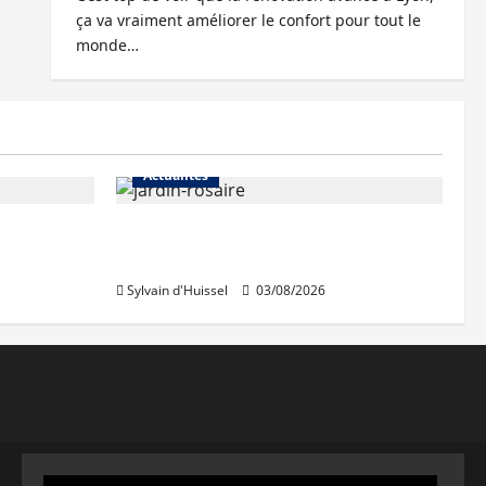
ça va vraiment améliorer le confort pour tout le
monde…
Actualités
Le « secteur Jaricot » du Jardin
du Rosaire rouvre au public
Sylvain d'Huissel
03/08/2026