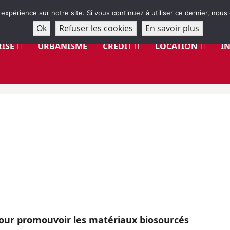
 expérience sur notre site. Si vous continuez à utiliser ce dernier, nous
Ok
Refuser les cookies
En savoir plus
ISE
URBANISME
CRÉDIT
LOCATION
I
pour promouvoir les matériaux biosourcés