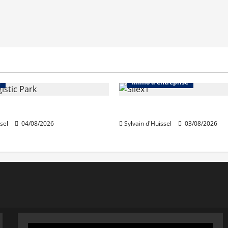
Immo d'entreprise
Abonnés
Bureaux
e
Immo d'entreprise
acquiert Segro
IWG acquiert Wojo
sel
04/08/2026
Sylvain d'Huissel
03/08/2026