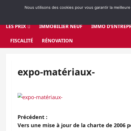
Aller
Nous utilisons des cookies pour vous garantir la meilleure
au
contenu
LES PRIX
IMMOBILIER NEUF
IMMO D’ENTREPR
FISCALITÉ
RÉNOVATION
expo-matériaux-
N
Précédent :
Vers une mise à jour de la charte de 2006 
a