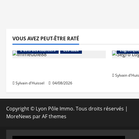
VOUS AVEZ PEUT-ÊTRE RATÉ
Abonnés
Financement
Abonnés
L'avis des courtiers
Les taux
Logistiqu
Les taux stables en août, après
Prologis 
une hausse en juillet
Sylvain d'Huis
Sylvain d'Huissel
04/08/2026
Copyright © Lyon Pôle Immo. Tous droits réservés
|
MoreNews
par AF themes