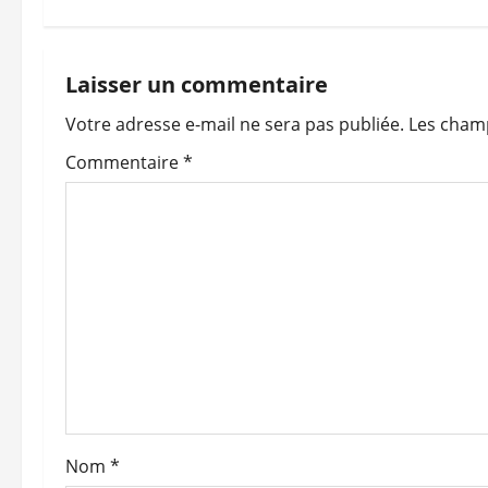
v
i
Laisser un commentaire
Votre adresse e-mail ne sera pas publiée.
Les champ
g
Commentaire
*
a
t
i
o
n
d
’
Nom
*