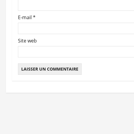
a
r
E-mail
*
t
i
Site web
c
l
e