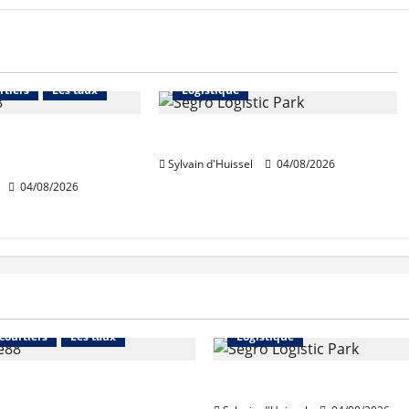
Financement
Abonnés
Immo d'entreprise
rtiers
Les taux
Logistique
ables en août,
Prologis acquiert Segro
ausse en juillet
Sylvain d'Huissel
04/08/2026
04/08/2026
Financement
Abonnés
Immo d'entreprise
 courtiers
Les taux
Logistique
stables en août, après
Prologis acquiert Segro
e en juillet