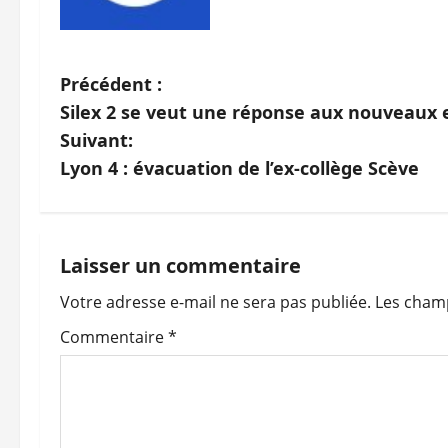
N
Précédent :
Silex 2 se veut une réponse aux nouveaux e
a
Suivant:
v
Lyon 4 : évacuation de l’ex-collège Scève
i
g
Laisser un commentaire
a
Votre adresse e-mail ne sera pas publiée.
Les champ
t
Commentaire
*
i
o