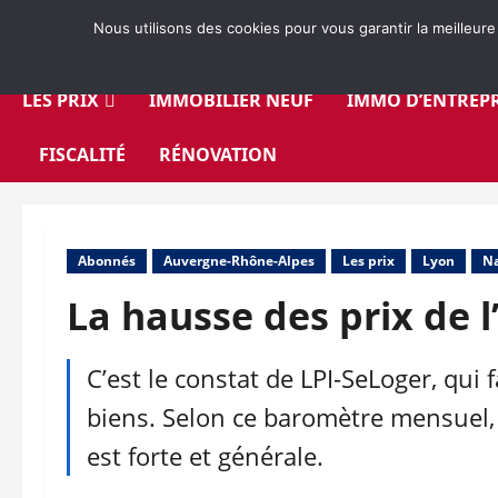
Aller
Nous utilisons des cookies pour vous garantir la meilleure
au
contenu
LES PRIX
IMMOBILIER NEUF
IMMO D’ENTREPR
FISCALITÉ
RÉNOVATION
Abonnés
Auvergne-Rhône-Alpes
Les prix
Lyon
Na
La hausse des prix de l
C’est le constat de LPI-SeLoger, qui f
biens. Selon ce baromètre mensuel,
est forte et générale.