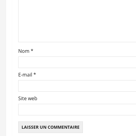
n
d
’
a
Nom
*
r
t
E-mail
*
i
c
Site web
l
e