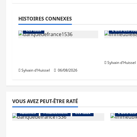
HISTOIRES CONNEXES
Abonnés
Financement
Abonnés
Les taux
L'avis des cou
La production de crédit
Les taux st
retrouve ses niveaux
après une h
d’octobre
Sylvain d'Huissel
Sylvain d'Huissel
06/08/2026
VOUS AVEZ PEUT-ÊTRE RATÉ
Abonnés
Abonnés
Financement
Les taux
L'avis des
La production de crédit retrouve
Les taux 
ses niveaux d’octobre
une hauss