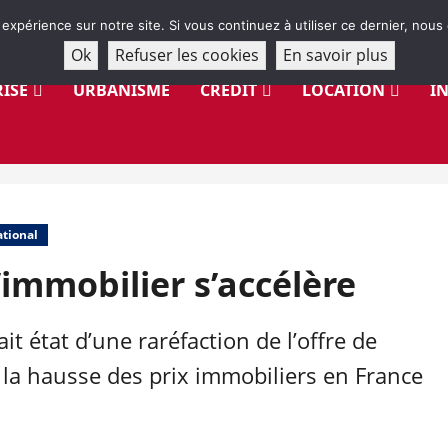
 expérience sur notre site. Si vous continuez à utiliser ce dernier, nous
Ok
Refuser les cookies
En savoir plus
ISE
URBANISME
CRÉDIT
LOCATION
I
tional
’immobilier s’accélère
ait état d’une raréfaction de l’offre de
 la hausse des prix immobiliers en France