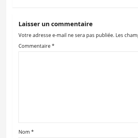
v
i
Laisser un commentaire
Votre adresse e-mail ne sera pas publiée.
Les champ
g
Commentaire
*
a
t
i
o
n
d
’
Nom
*