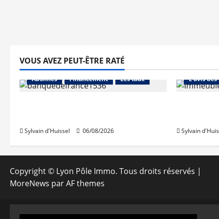
VOUS AVEZ PEUT-ÊTRE RATÉ
Abonnés
Abonnés
Financement
Les taux
L'avis des
La production de crédit retrouve
Les taux 
ses niveaux d’octobre
une hauss
Sylvain d'Huissel
06/08/2026
Sylvain d'Huis
Copyright © Lyon Pôle Immo. Tous droits réservés
|
MoreNews
par AF themes