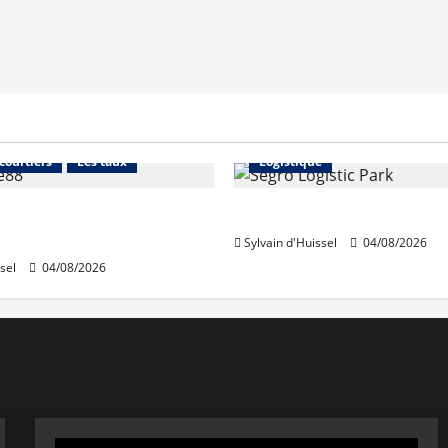
Financement
Abonnés
Immo d'entreprise
 courtiers
Les taux
Logistique
stables en août, après
Prologis acquiert Segro
e en juillet
Sylvain d'Huissel
04/08/2026
sel
04/08/2026