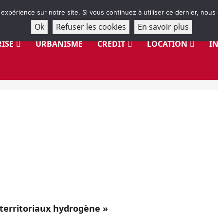
 expérience sur notre site. Si vous continuez à utiliser ce dernier, nous
Ok
Refuser les cookies
En savoir plus
ISE
URBANISME
CRÉDIT
LOCATION
I
territoriaux hydrogène »