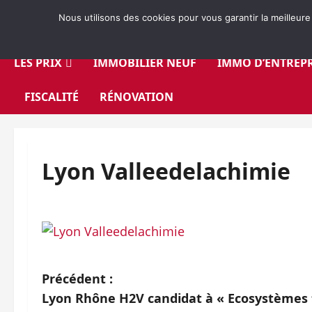
Aller
Nous utilisons des cookies pour vous garantir la meilleure
au
contenu
LES PRIX
IMMOBILIER NEUF
IMMO D’ENTREPR
FISCALITÉ
RÉNOVATION
Lyon Valleedelachimie
N
Précédent :
Lyon Rhône H2V candidat à « Ecosystèmes 
a