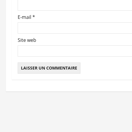
a
r
E-mail
*
t
i
Site web
c
l
e