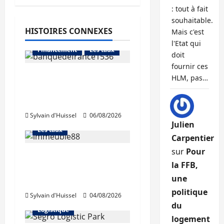
: tout à fait
souhaitable.
HISTOIRES CONNEXES
Mais c'est
Abonnés
l'Etat qui
Financement
Les taux
doit
fournir ces
La production de crédit
HLM, pas…
retrouve ses niveaux
Abonnés
d’octobre
Financement
Sylvain d'Huissel
06/08/2026
L'avis des courtiers
Julien
Les taux
Carpentier
sur
Pour
Les taux stables en
la FFB,
août, après une
une
hausse en juillet
Abonnés
politique
Sylvain d'Huissel
04/08/2026
Immo d'entreprise
du
Logistique
logement