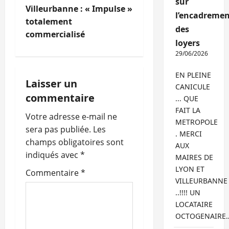
i
sur
Villeurbanne : « Impulse »
l’encadremen
g
totalement
des
commercialisé
a
loyers
29/06/2026
t
EN PLEINE
i
Laisser un
CANICULE
commentaire
... QUE
o
FAIT LA
Votre adresse e-mail ne
METROPOLE
n
sera pas publiée.
Les
. MERCI
champs obligatoires sont
d
AUX
indiqués avec
*
MAIRES DE
’
LYON ET
Commentaire
*
VILLEURBANNE
a
..!!!! UN
LOCATAIRE
r
OCTOGENAIRE