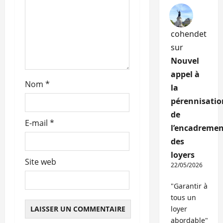
t
i
cohendet
c
sur
Nouvel
l
appel à
Nom
*
e
la
pérennisatio
de
E-mail
*
l’encadremen
des
loyers
Site web
22/05/2026
"Garantir à
tous un
loyer
abordable"