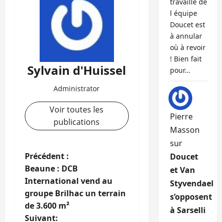
travaille de
l équipe
Doucet est
à annular
où à revoir
! Bien fait
Sylvain d'Huissel
pour…
Administrator
Voir toutes les
Pierre
publications
Masson
sur
N
Précédent :
Doucet
Beaune : DCB
et Van
a
International vend au
Styvendael
groupe Brilhac un terrain
v
s’opposent
de 3.600 m²
à Sarselli
Suivant: