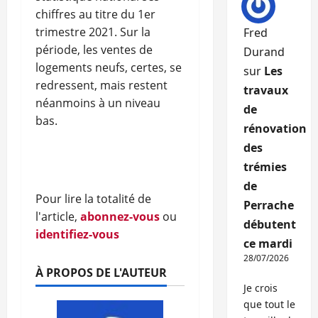
chiffres au titre du 1er
trimestre 2021. Sur la
Fred
période, les ventes de
Durand
logements neufs, certes, se
sur
Les
redressent, mais restent
travaux
néanmoins à un niveau
de
bas.
rénovation
des
trémies
de
Pour lire la totalité de
Perrache
l'article,
abonnez-vous
ou
débutent
identifiez-vous
ce mardi
28/07/2026
À PROPOS DE L'AUTEUR
Je crois
que tout le