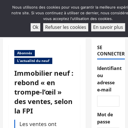
Aller
Nous utilisons des cookies pour vous garantir la meilleure expér
au
notre site. Si vous continuez à utiliser ce dernier, nous considé
contenu
vous acceptez l'utilisation des cookies.
ABONNEMENT
Ok
Refuser les cookies
En savoir plus
Menu
principal
SE
Abonnés
CONNECTER
L'actualité du neuf
Identifiant
Immobilier neuf :
ou
rebond « en
adresse
e-mail
trompe-l’œil »
des ventes, selon
la FPI
Mot de
passe
Les ventes ont