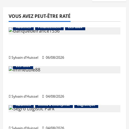
VOUS AVEZ PEUT-ÊTRE RATÉ
Abonnés
Financement
Les taux
La production de crédit retrouve ses
niveaux d’octobre
Sylvain d'Huissel
06/08/2026
Abonnés
Financement
L'avis des courtiers
Les taux
Les taux stables en août, après une
hausse en juillet
Sylvain d'Huissel
04/08/2026
Abonnés
Immo d'entreprise
Logistique
Prologis acquiert Segro
Sylvain d'Huissel
04/08/2026