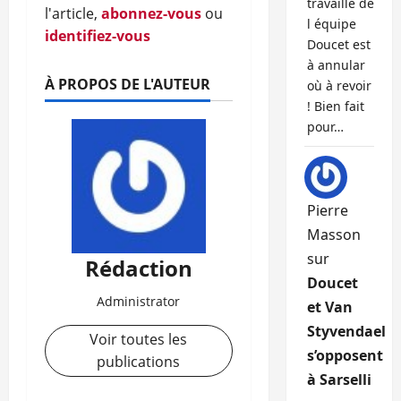
travaille de
l'article,
abonnez-vous
ou
l équipe
identifiez-vous
Doucet est
à annular
À PROPOS DE L'AUTEUR
où à revoir
! Bien fait
pour…
Pierre
Masson
sur
Rédaction
Doucet
Administrator
et Van
Styvendael
Voir toutes les
s’opposent
publications
à Sarselli