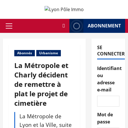
Aller
au
contenu
ABONNEMENT
Menu
principal
SE
Abonnés
Urbanisme
CONNECTER
La Métropole et
Identifiant
Charly décident
ou
de remettre à
adresse
e-mail
plat le projet de
cimetière
Mot de
La Métropole de
passe
Lyon et la Ville, suite