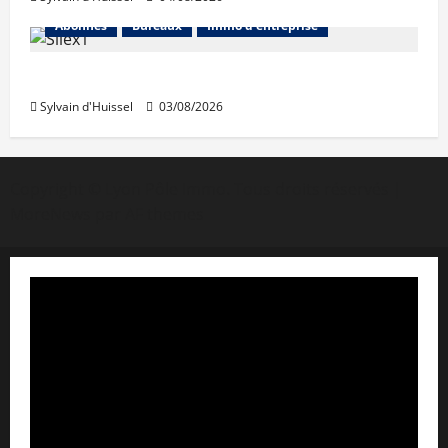
Abonnés
Bureaux
Immo d'entreprise
IWG acquiert Wojo
Sylvain d'Huissel
03/08/2026
Copyright © Lyon Pôle Immo. Tous droits réservés
|
MoreNews
par AF themes