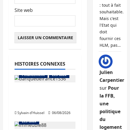
: tout à fait
Site web
souhaitable.
Mais c'est
l'Etat qui
doit
fournir ces
HLM, pas…
HISTOIRES CONNEXES
Abonnés
Julien
Financement
Les taux
Carpentier
sur
Pour
La production de crédit
la FFB,
retrouve ses niveaux
Abonnés
une
d’octobre
Financement
politique
Sylvain d'Huissel
06/08/2026
L'avis des courtiers
du
Les taux
logement