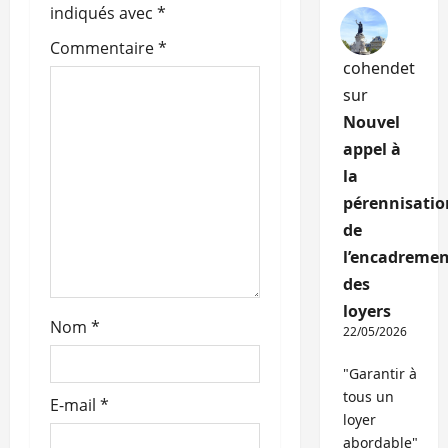
d
indiqués avec
*
’
Commentaire
*
cohendet
a
sur
r
Nouvel
appel à
t
la
pérennisatio
i
de
c
l’encadremen
des
l
loyers
Nom
*
e
22/05/2026
"Garantir à
tous un
E-mail
*
loyer
abordable"