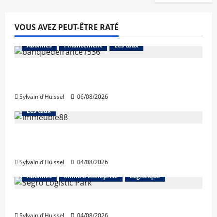
VOUS AVEZ PEUT-ÊTRE RATÉ
Abonnés
Financement
Les taux
La production de crédit retrouve ses
niveaux d’octobre
Sylvain d'Huissel
06/08/2026
Abonnés
Financement
L'avis des courtiers
Les taux
Les taux stables en août, après une
hausse en juillet
Sylvain d'Huissel
04/08/2026
Abonnés
Immo d'entreprise
Logistique
Prologis acquiert Segro
Sylvain d'Huissel
04/08/2026