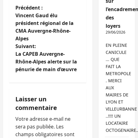
sur
N
Précédent :
l’encadremen
Vincent Gaud élu
des
a
président régional de la
loyers
CMA Auvergne-Rhône-
v
29/06/2026
Alpes
EN PLEINE
i
Suivant:
CANICULE
La CAPEB Auvergne-
g
... QUE
Rhône-Alpes alerte sur la
FAIT LA
pénurie de main d’œuvre
a
METROPOLE
. MERCI
t
AUX
MAIRES DE
i
Laisser un
LYON ET
commentaire
VILLEURBANNE
o
..!!!! UN
Votre adresse e-mail ne
n
LOCATAIRE
sera pas publiée.
Les
OCTOGENAIRE
champs obligatoires sont