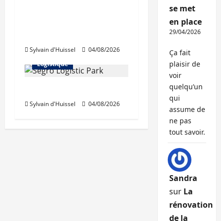
se met
Les taux stables en
en place
août, après une
29/04/2026
hausse en juillet
Abonnés
Sylvain d'Huissel
04/08/2026
Immo d'entreprise
Ça fait
plaisir de
Logistique
voir
quelqu’un
Prologis acquiert Segro
qui
Sylvain d'Huissel
04/08/2026
assume de
ne pas
tout savoir.
Sandra
sur
La
rénovation
de la