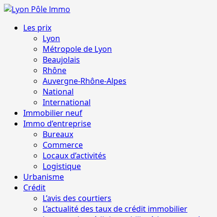
Aller
au
Menu
Les prix
contenu
principal
Lyon
Métropole de Lyon
Beaujolais
Rhône
Auvergne-Rhône-Alpes
National
International
Immobilier neuf
Immo d’entreprise
Bureaux
Commerce
Locaux d’activités
Logistique
Urbanisme
Crédit
L’avis des courtiers
L’actualité des taux de crédit immobilier