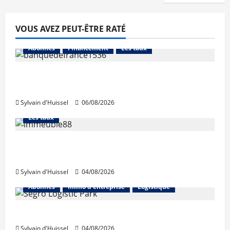
VOUS AVEZ PEUT-ÊTRE RATÉ
Abonnés
Financement
Les taux
La production de crédit retrouve ses
niveaux d’octobre
Sylvain d'Huissel
06/08/2026
Abonnés
Financement
L'avis des courtiers
Les taux
Les taux stables en août, après une
hausse en juillet
Sylvain d'Huissel
04/08/2026
Abonnés
Immo d'entreprise
Logistique
Prologis acquiert Segro
Sylvain d'Huissel
04/08/2026