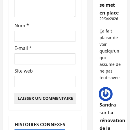
i
se met
c
en place
29/04/2026
l
Nom
*
Ça fait
e
plaisir de
voir
E-mail
*
quelqu’un
qui
assume de
Site web
ne pas
tout savoir.
Sandra
sur
La
Abonnés
rénovation
HISTOIRES CONNEXES
Immo d'entreprise
de la