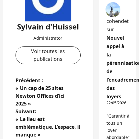
cohendet
Sylvain d'Huissel
sur
Nouvel
Administrator
appel à
Voir toutes les
la
publications
pérennisatio
de
N
l’encadremen
Précédent :
« Un cap de 25 sites
des
a
Newton Offices d’ici
loyers
2025 »
22/05/2026
v
Suivant:
"Garantir à
i
« Le lieu est
tous un
emblématique. L’espace, il
loyer
g
manque »
abordable"