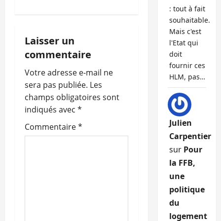
a
: tout à fait
souhaitable.
t
Mais c'est
Laisser un
l'Etat qui
i
commentaire
doit
fournir ces
o
Votre adresse e-mail ne
HLM, pas…
sera pas publiée.
Les
n
champs obligatoires sont
indiqués avec
*
d
Julien
Commentaire
*
’
Carpentier
sur
Pour
a
la FFB,
r
une
politique
t
du
logement