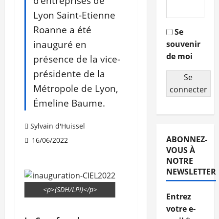
d’entreprises de
Lyon Saint-Etienne
Roanne a été
Se
inauguré en
souvenir
de moi
présence de la vice-
présidente de la
Se
Métropole de Lyon,
connecter
Émeline Baume.
Sylvain d'Huissel
ABONNEZ-
16/06/2022
VOUS À
NOTRE
NEWSLETTER
<p>(SDH/LPI)</p>
Entrez
votre e-