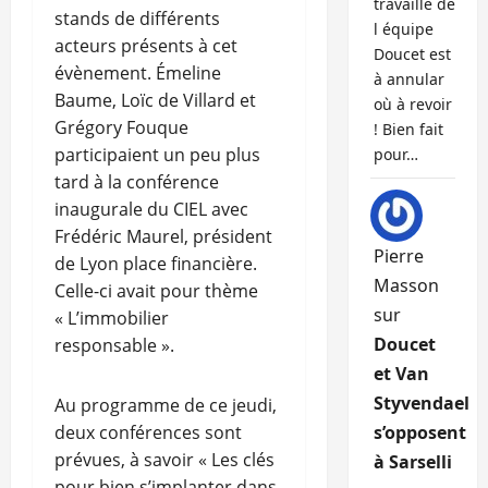
travaille de
stands de différents
l équipe
acteurs présents à cet
Doucet est
évènement. Émeline
à annular
Baume, Loïc de Villard et
où à revoir
Grégory Fouque
! Bien fait
participaient un peu plus
pour…
tard à la conférence
inaugurale du CIEL avec
Frédéric Maurel, président
Pierre
de Lyon place financière.
Masson
Celle-ci avait pour thème
sur
« L’immobilier
Doucet
responsable ».
et Van
Styvendael
Au programme de ce jeudi,
deux conférences sont
s’opposent
prévues, à savoir « Les clés
à Sarselli
pour bien s’implanter dans