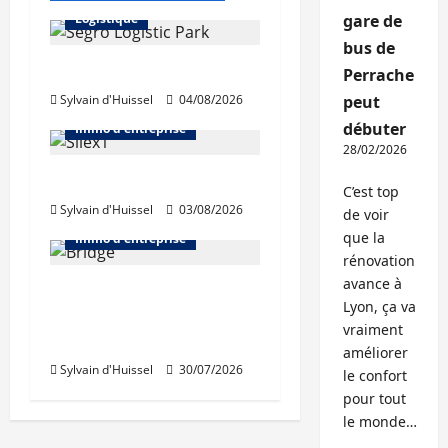
Logistique
gare de
bus de
Prologis acquiert Segro
Perrache
Sylvain d'Huissel
04/08/2026
peut
Abonnés
Bureaux
débuter
Immo d'entreprise
28/02/2026
IWG acquiert Wojo
C’est top
Sylvain d'Huissel
03/08/2026
Abonnés
Bureaux
de voir
que la
Immo d'entreprise
rénovation
avance à
Tassin-la-Demi-Lune :
Lyon, ça va
Dymasco acquiert 350
vraiment
m² de bureaux
améliorer
Sylvain d'Huissel
30/07/2026
le confort
pour tout
le monde…