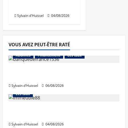
Prologis acquiert Segro
Sylvain d'Huissel
04/08/2026
VOUS AVEZ PEUT-ÊTRE RATÉ
Abonnés
Financement
Les taux
La production de crédit retrouve ses
niveaux d’octobre
Sylvain d'Huissel
06/08/2026
Abonnés
Financement
L'avis des courtiers
Les taux
Les taux stables en août, après une
hausse en juillet
Sylvain d'Huissel
04/08/2026