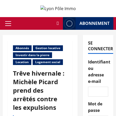
Aller
au
contenu
ABONNEMENT
Menu
principal
SE
Abonnés
Gestion locative
CONNECTER
Investir dans la pierre
Identifiant
Location
Logement social
ou
Trêve hivernale :
adresse
Michèle Picard
e-mail
prend des
arrêtés contre
Mot de
les expulsions
passe