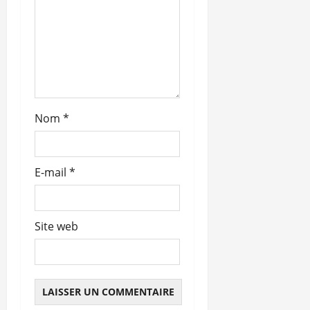
a
r
t
i
c
Nom
*
l
E-mail
*
e
Site web