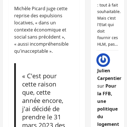
: tout à fait
Michèle Picard juge cette
souhaitable.
reprise des expulsions
Mais c'est
locatives, « dans un
l'Etat qui
contexte économique et
doit
social sans précédent »,
fournir ces
« aussi incompréhensible
HLM, pas…
qu'inacceptable ».
Julien
« C'est pour
Carpentier
cette raison
sur
Pour
que, cette
la FFB,
année encore,
une
j'ai décidé de
politique
prendre le 31
du
mars 2023 des
logement