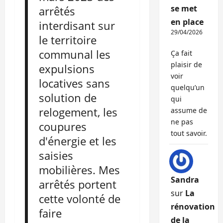
se met
arrêtés
en place
interdisant sur
29/04/2026
le territoire
communal les
Ça fait
plaisir de
expulsions
voir
locatives sans
quelqu’un
solution de
qui
relogement, les
assume de
ne pas
coupures
tout savoir.
d'énergie et les
saisies
mobilières. Mes
Sandra
arrêtés portent
sur
La
cette volonté de
rénovation
faire
de la