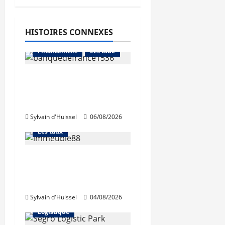
HISTOIRES CONNEXES
Abonnés
Financement
Les taux
La production de crédit
retrouve ses niveaux
Abonnés
d’octobre
Financement
Sylvain d'Huissel
06/08/2026
L'avis des courtiers
Les taux
Les taux stables en
août, après une
hausse en juillet
Abonnés
Sylvain d'Huissel
04/08/2026
Immo d'entreprise
Logistique