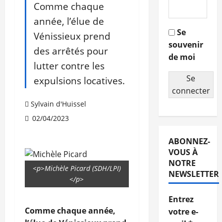
Comme chaque
année, l’élue de
Se
Vénissieux prend
souvenir
des arrêtés pour
de moi
lutter contre les
Se
expulsions locatives.
connecter
Sylvain d'Huissel
02/04/2023
ABONNEZ-
VOUS À
NOTRE
<p>Michèle Picard (SDH/LPI)
NEWSLETTER
</p>
Entrez
Comme chaque année,
votre e-