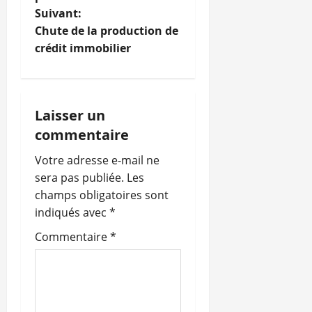
Suivant:
v
Chute de la production de
i
crédit immobilier
g
a
Laisser un
commentaire
t
Votre adresse e-mail ne
i
sera pas publiée.
Les
o
champs obligatoires sont
indiqués avec
*
n
Commentaire
*
d
’