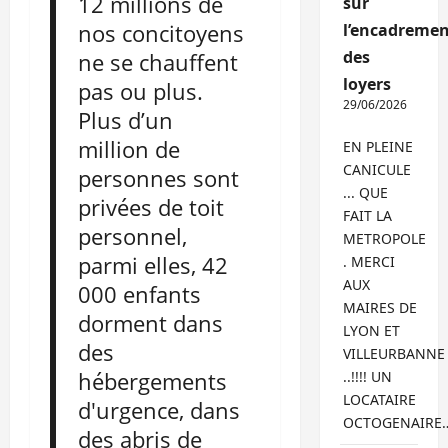
12 millions de
sur
nos concitoyens
l’encadremen
des
ne se chauffent
loyers
pas ou plus.
29/06/2026
Plus d’un
million de
EN PLEINE
CANICULE
personnes sont
... QUE
privées de toit
FAIT LA
personnel,
METROPOLE
parmi elles, 42
. MERCI
AUX
000 enfants
MAIRES DE
dorment dans
LYON ET
des
VILLEURBANNE
hébergements
..!!!! UN
LOCATAIRE
d'urgence, dans
OCTOGENAIRE
des abris de