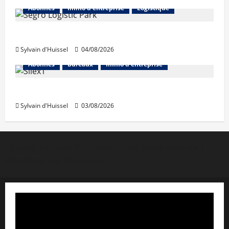
Abonnés
Immo d'entreprise
Logistique
Prologis acquiert Segro
Sylvain d'Huissel
04/08/2026
Abonnés
Bureaux
Immo d'entreprise
IWG acquiert Wojo
Sylvain d'Huissel
03/08/2026
Copyright © Lyon Pôle Immo. Tous droits réservés
|
MoreNews
par AF themes