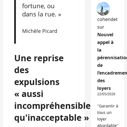
fortune, ou
dans la rue. »
cohendet
sur
Michèle Picard
Nouvel
appel à
la
Une reprise
pérennisatio
de
des
l’encadremen
expulsions
des
loyers
« aussi
22/05/2026
incompréhensible
"Garantir à
tous un
qu'inacceptable »
loyer
abordable"