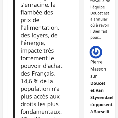
travaille de
s’enracine, la
l équipe
flambée des
Doucet est
prix de
à annular
où à revoir
l'alimentation,
! Bien fait
des loyers, de
pour…
l'énergie,
impacte très
fortement le
Pierre
pouvoir d'achat
Masson
des Français.
sur
14,6 % de la
Doucet
population n’a
et Van
plus accès aux
Styvendael
droits les plus
s’opposent
fondamentaux.
à Sarselli