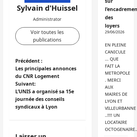
sur
Sylvain d'Huissel
l’encadremen
des
Administrator
loyers
Voir toutes les
29/06/2026
publications
EN PLEINE
CANICULE
... QUE
N
Précédent :
FAIT LA
Les principales annonces
a
METROPOLE
du CNR Logement
. MERCI
Suivant:
v
AUX
L’UNIS a organisé sa 15e
MAIRES DE
i
journée des conseils
LYON ET
syndicaux à Lyon
VILLEURBANNE
g
..!!!! UN
LOCATAIRE
a
OCTOGENAIRE
Laisser un