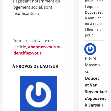
s'agissant notamment du
travaille de
l équipe
logement social, sont
Doucet est
insuffisantes ».
à annular
où à revoir
! Bien fait
pour…
Pour lire la totalité de
l'article,
abonnez-vous
ou
identifiez-vous
Pierre
Masson
À PROPOS DE L'AUTEUR
sur
Doucet
et Van
Styvendael
s’opposent
à Sarselli