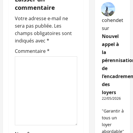
t
commentaire
i
Votre adresse e-mail ne
cohendet
o
sera pas publiée.
Les
sur
champs obligatoires sont
Nouvel
n
indiqués avec
*
appel à
d
Commentaire
*
la
pérennisatio
’
de
a
l’encadremen
des
r
loyers
22/05/2026
t
"Garantir à
i
tous un
c
loyer
abordable"