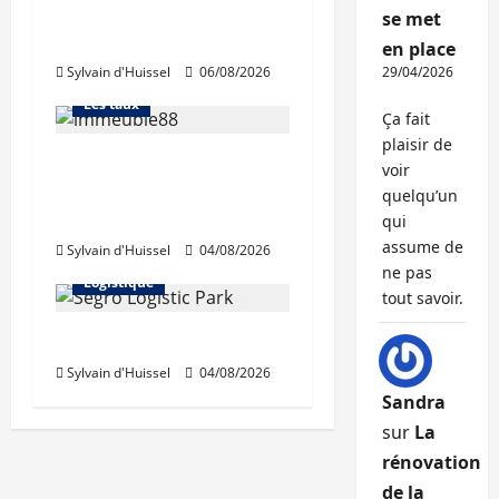
retrouve ses niveaux
Abonnés
se met
d’octobre
Financement
en place
Sylvain d'Huissel
06/08/2026
29/04/2026
L'avis des courtiers
Les taux
Ça fait
plaisir de
Les taux stables en
voir
août, après une
quelqu’un
hausse en juillet
qui
Abonnés
assume de
Sylvain d'Huissel
04/08/2026
Immo d'entreprise
ne pas
Logistique
tout savoir.
Prologis acquiert Segro
Sylvain d'Huissel
04/08/2026
Sandra
sur
La
rénovation
de la