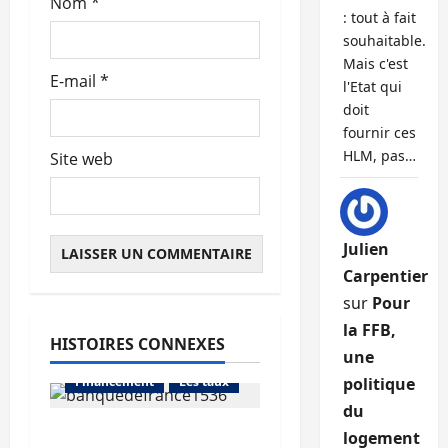
Nom
*
l
: tout à fait
souhaitable.
e
Mais c'est
E-mail
*
l'Etat qui
doit
fournir ces
HLM, pas…
Site web
Julien
Carpentier
sur
Pour
la FFB,
HISTOIRES CONNEXES
Abonnés
une
Financement
Les taux
politique
du
La production de crédit
logement