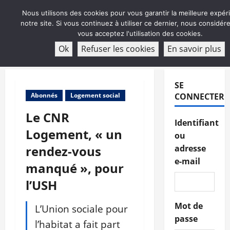
Aller
Nous utilisons des cookies pour vous garantir la meilleure expér
au
notre site. Si vous continuez à utiliser ce dernier, nous considé
contenu
vous acceptez l'utilisation des cookies.
ABONNEMENT
Ok
Refuser les cookies
En savoir plus
Menu
principal
SE
Abonnés
Logement social
CONNECTER
Le CNR
Identifiant
Logement, « un
ou
rendez-vous
adresse
e-mail
manqué », pour
l’USH
Mot de
L’Union sociale pour
passe
l’habitat a fait part