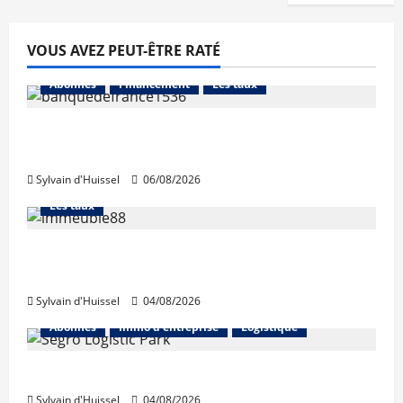
VOUS AVEZ PEUT-ÊTRE RATÉ
Abonnés
Financement
Les taux
La production de crédit retrouve ses
niveaux d’octobre
Sylvain d'Huissel
06/08/2026
Abonnés
Financement
L'avis des courtiers
Les taux
Les taux stables en août, après une
hausse en juillet
Sylvain d'Huissel
04/08/2026
Abonnés
Immo d'entreprise
Logistique
Prologis acquiert Segro
Sylvain d'Huissel
04/08/2026