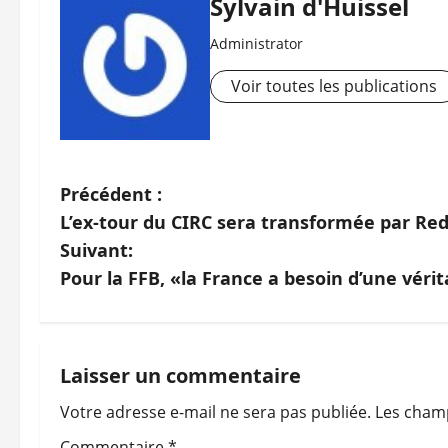
Sylvain d'Huissel
Administrator
Voir toutes les publications
N
Précédent :
L’ex-tour du CIRC sera transformée par R
a
Suivant:
v
Pour la FFB, «la France a besoin d’une véri
i
g
Laisser un commentaire
a
Votre adresse e-mail ne sera pas publiée.
Les champ
Commentaire
*