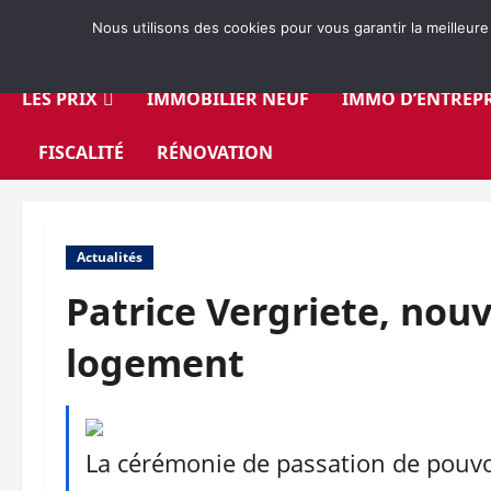
Aller
Nous utilisons des cookies pour vous garantir la meilleure
au
contenu
LES PRIX
IMMOBILIER NEUF
IMMO D’ENTREPR
FISCALITÉ
RÉNOVATION
Actualités
Patrice Vergriete, nou
logement
La cérémonie de passation de pouvoi