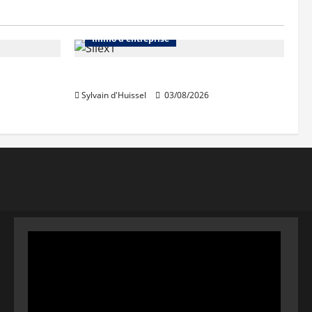
Abonnés
Bureaux
Immo d'entreprise
IWG acquiert Wojo
Sylvain d'Huissel
03/08/2026