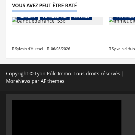
VOUS AVEZ PEUT-ÊTRE RATÉ
Abonnés
Abonnés
Financement
Les taux
L'avis des
La production de crédit retrouve
Les taux 
ses niveaux d’octobre
une hauss
Sylvain d'Huissel
06/08/2026
Sylvain d'Huis
Copyright © Lyon Pôle Immo. Tous droits réservés
|
MoreNews
par AF themes