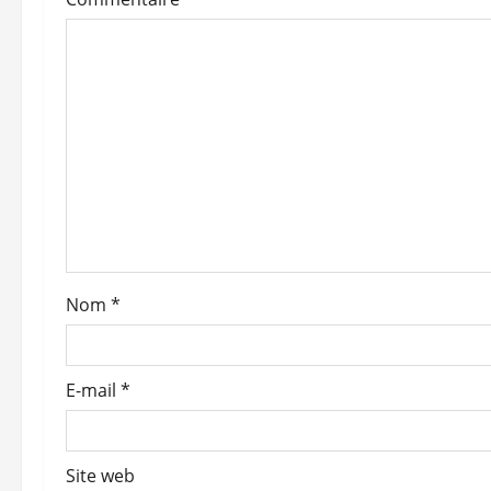
t
i
o
n
d
’
a
Nom
*
r
t
E-mail
*
i
c
Site web