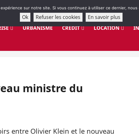
 expérience sur notre site. Si vous continuez à utiliser ce dernier, nous
Ok
Refuser les cookies
En savoir plus
ISE
URBANISME
CRÉDIT
LOCATION
I
veau ministre du
rs entre Olivier Klein et le nouveau