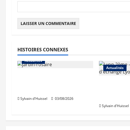
l
e
HISTOIRES CONNEXES
Actualités
Actualités
Le « secteur Jaricot » du
Jardin du Rosaire rouvre au
Les travaux
public
des trémies
débutent c
Sylvain d'Huissel
03/08/2026
Sylvain d'Huissel