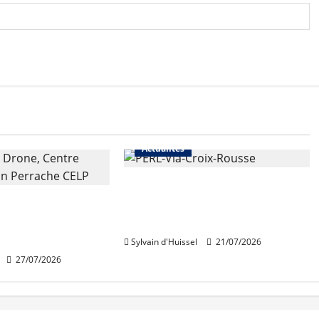
Actualités
Une nouvelle résidence en
 de rénovation
nue-propriété à la Croix-
 de Perrache
Rousse
e mardi
Sylvain d'Huissel
21/07/2026
27/07/2026