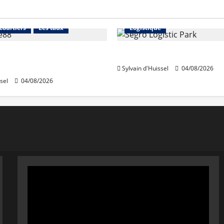
Financement
Abonnés
Immo d'entreprise
 courtiers
Les taux
Logistique
stables en août, après
Prologis acquiert Segro
e en juillet
Sylvain d'Huissel
04/08/2026
sel
04/08/2026