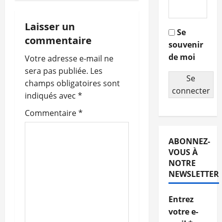
i
g
Laisser un
Se
commentaire
souvenir
a
de moi
Votre adresse e-mail ne
t
sera pas publiée.
Les
Se
champs obligatoires sont
i
connecter
indiqués avec
*
o
Commentaire
*
n
ABONNEZ-
d
VOUS À
NOTRE
’
NEWSLETTER
a
Entrez
r
votre e-