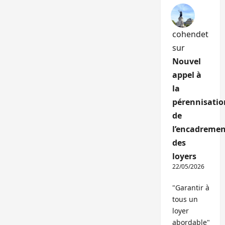
cohendet
sur
Nouvel
appel à
la
pérennisatio
de
l’encadremen
des
loyers
22/05/2026
"Garantir à
tous un
loyer
abordable"