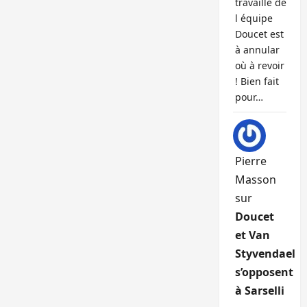
travaille de
l équipe
Doucet est
à annular
où à revoir
! Bien fait
pour…
Pierre
Masson
sur
Doucet
et Van
Styvendael
s’opposent
à Sarselli