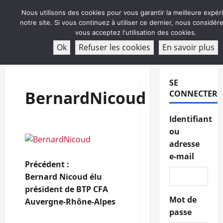
Aller
Nous utilisons des cookies pour vous garantir la meilleure expér
au
notre site. Si vous continuez à utiliser ce dernier, nous considé
contenu
vous acceptez l'utilisation des cookies.
ABONNEMENT
Ok
Refuser les cookies
En savoir plus
Menu
principal
SE
BernardNicoud
CONNECTER
Identifiant
ou
adresse
e-mail
N
Précédent :
Bernard Nicoud élu
a
président de BTP CFA
Mot de
Auvergne-Rhône-Alpes
v
passe