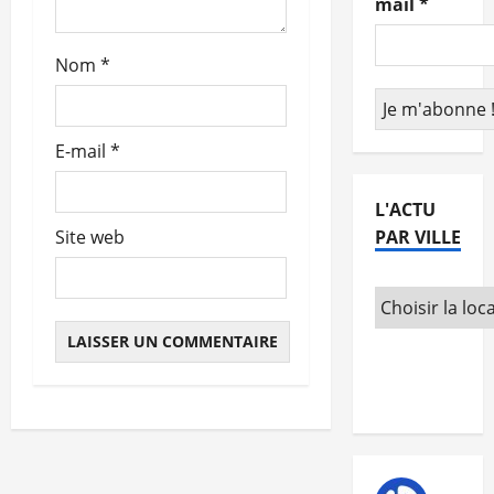
mail
*
t
Nom
*
i
c
E-mail
*
l
e
L'ACTU
PAR VILLE
Site web