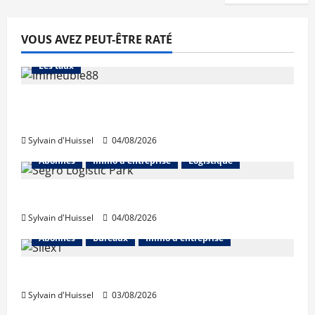
VOUS AVEZ PEUT-ÊTRE RATÉ
Abonnés
Financement
L'avis des courtiers
Les taux
Les taux stables en août, après une
hausse en juillet
Sylvain d'Huissel
04/08/2026
Abonnés
Immo d'entreprise
Logistique
Prologis acquiert Segro
Sylvain d'Huissel
04/08/2026
Abonnés
Bureaux
Immo d'entreprise
IWG acquiert Wojo
Sylvain d'Huissel
03/08/2026