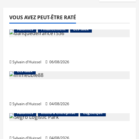
VOUS AVEZ PEUT-ÊTRE RATÉ
Abonnés
Financement
Les taux
La production de crédit retrouve ses
niveaux d’octobre
Sylvain d'Huissel
06/08/2026
Abonnés
Financement
L'avis des courtiers
Les taux
Les taux stables en août, après une
hausse en juillet
Sylvain d'Huissel
04/08/2026
Abonnés
Immo d'entreprise
Logistique
Prologis acquiert Segro
Sylvain d'Huissel
04/08/2026