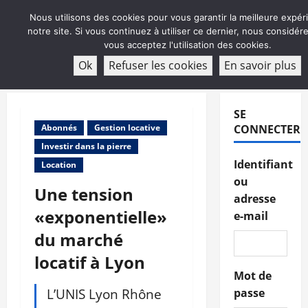
Aller
Nous utilisons des cookies pour vous garantir la meilleure expér
au
notre site. Si vous continuez à utiliser ce dernier, nous considé
contenu
vous acceptez l'utilisation des cookies.
ABONNEMENT
Ok
Refuser les cookies
En savoir plus
Menu
principal
SE
Abonnés
Gestion locative
CONNECTER
Investir dans la pierre
Identifiant
Location
ou
Une tension
adresse
«exponentielle»
e-mail
du marché
locatif à Lyon
Mot de
L’UNIS Lyon Rhône
passe