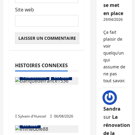
se met
Site web
en place
29/04/2026
Ça fait
plaisir de
voir
quelqu’un
qui
HISTOIRES CONNEXES
assume de
Abonnés
ne pas
Financement
Les taux
tout savoir.
La production de crédit
retrouve ses niveaux
Abonnés
d’octobre
Sandra
Financement
Sylvain d'Huissel
06/08/2026
sur
La
L'avis des courtiers
rénovation
Les taux
de la