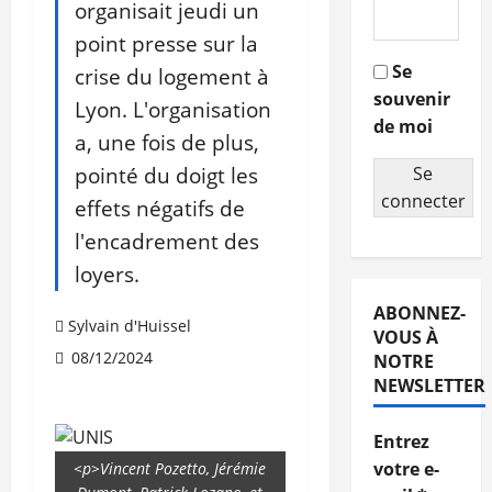
organisait jeudi un
point presse sur la
Se
crise du logement à
souvenir
Lyon. L'organisation
de moi
a, une fois de plus,
pointé du doigt les
Se
connecter
effets négatifs de
l'encadrement des
loyers.
ABONNEZ-
Sylvain d'Huissel
VOUS À
08/12/2024
NOTRE
NEWSLETTER
Entrez
votre e-
<p>Vincent Pozetto, Jérémie