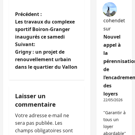
N
Précédent :
cohendet
Les travaux du complexe
a
sur
sportif Boiron-Granger
inaugurés ce samedi
Nouvel
v
Suivant:
appel à
i
Grigny : un projet de
la
renouvellement urbain
pérennisatio
g
dans le quartier du Vallon
de
a
l’encadremen
des
t
loyers
Laisser un
22/05/2026
i
commentaire
"Garantir à
o
Votre adresse e-mail ne
tous un
sera pas publiée.
Les
loyer
n
champs obligatoires sont
abordable"