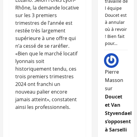
Lozano. Selon l’UNIS Lyon-
travaille de
Rhône, la demande locative
l équipe
sur les 3 premiers
Doucet est
à annular
trimestres de l’année est
où à revoir
restée très largement
! Bien fait
supérieure à une offre qui
pour…
n’a cessé de se raréfier.
«Bien que le marché locatif
lyonnais soit
historiquement tendu, ces
Pierre
trois premiers trimestres
Masson
2024 ont franchi un
sur
nouveau palier encore
Doucet
jamais atteint», constatent
et Van
ainsi les professionnels.
Styvendael
s’opposent
à Sarselli