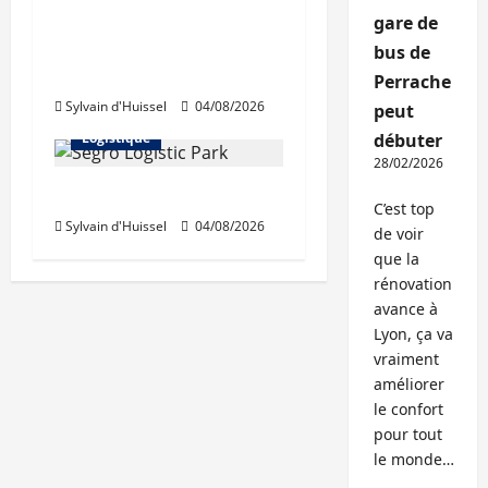
Les taux stables en
gare de
août, après une
bus de
hausse en juillet
Abonnés
Perrache
Sylvain d'Huissel
04/08/2026
Immo d'entreprise
peut
Logistique
débuter
28/02/2026
Prologis acquiert Segro
C’est top
Sylvain d'Huissel
04/08/2026
de voir
que la
rénovation
avance à
Lyon, ça va
vraiment
améliorer
le confort
pour tout
le monde…