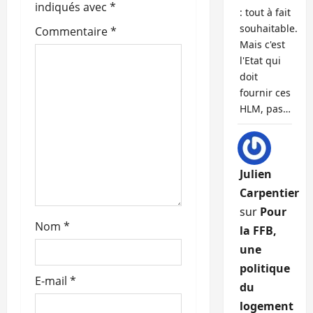
indiqués avec
*
d
: tout à fait
souhaitable.
Commentaire
*
’
Mais c'est
l'Etat qui
a
doit
fournir ces
r
HLM, pas…
t
i
Julien
c
Carpentier
sur
Pour
l
Nom
*
la FFB,
e
une
politique
E-mail
*
du
logement