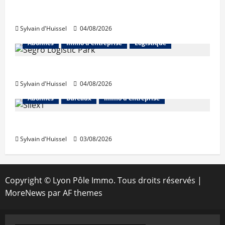
Les taux stables en août, après une
hausse en juillet
Sylvain d'Huissel
04/08/2026
Abonnés
Immo d'entreprise
Logistique
Prologis acquiert Segro
Sylvain d'Huissel
04/08/2026
Abonnés
Bureaux
Immo d'entreprise
IWG acquiert Wojo
Sylvain d'Huissel
03/08/2026
Copyright © Lyon Pôle Immo. Tous droits réservés
|
MoreNews
par AF themes