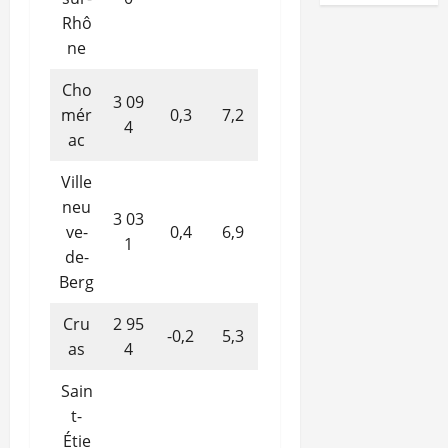
Rhô
ne
Cho
3 09
mér
0,3
7,2
4
ac
Ville
neu
3 03
ve-
0,4
6,9
1
de-
Berg
Cru
2 95
-0,2
5,3
as
4
Sain
t-
Étie