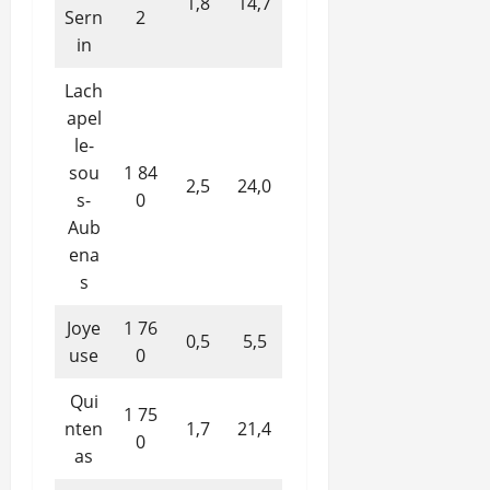
1,8
14,7
Sern
2
in
Lach
apel
le-
sou
1 84
2,5
24,0
s-
0
Aub
ena
s
Joye
1 76
0,5
5,5
use
0
Qui
1 75
nten
1,7
21,4
0
as