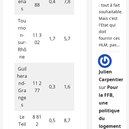
ena
0,4
7,8
88
: tout à fait
s
souhaitable.
Mais c'est
Tou
l'Etat qui
rno
doit
n-
11 3
1,7
5,7
fournir ces
sur-
02
HLM, pas…
Rhô
ne
Guil
Julien
hera
Carpentier
nd-
11 2
0,3
1,6
sur
Pour
Gra
77
la FFB,
nge
une
s
politique
Le
8 81
du
0,5
8,7
Teil
2
logement