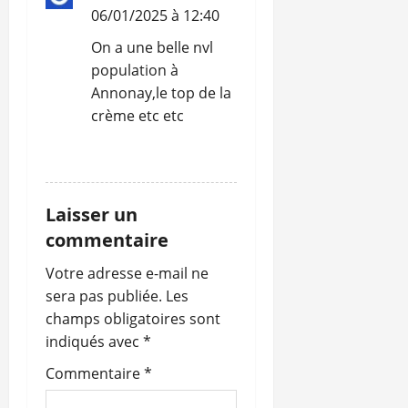
a
06/01/2025 à 12:40
r
On a une belle nvl
population à
t
Annonay,le top de la
crème etc etc
i
c
RÉPONDRE
l
Laisser un
e
commentaire
Votre adresse e-mail ne
sera pas publiée.
Les
champs obligatoires sont
indiqués avec
*
Commentaire
*