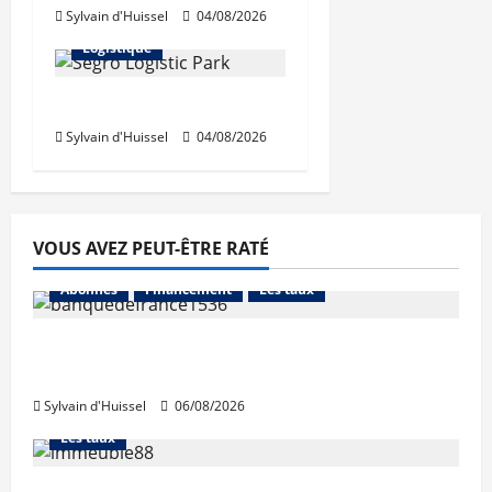
Sylvain d'Huissel
04/08/2026
Immo d'entreprise
Logistique
Prologis acquiert Segro
Sylvain d'Huissel
04/08/2026
VOUS AVEZ PEUT-ÊTRE RATÉ
Abonnés
Financement
Les taux
La production de crédit retrouve ses
niveaux d’octobre
Sylvain d'Huissel
06/08/2026
Abonnés
Financement
L'avis des courtiers
Les taux