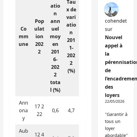
Tau
atio
x de
n
vari
cohendet
Pop
ann
atio
Co
ulat
uel
sur
n
mm
ion
moy
Nouvel
201
une
202
en
appel à
1-
2
201
la
202
6-
pérennisatio
2
202
de
(%)
2
l’encadremen
tota
des
l (%)
loyers
22/05/2026
Ann
17 2
ona
0,6
4,7
22
"Garantir à
y
tous un
loyer
Aub
12 4
abordable"