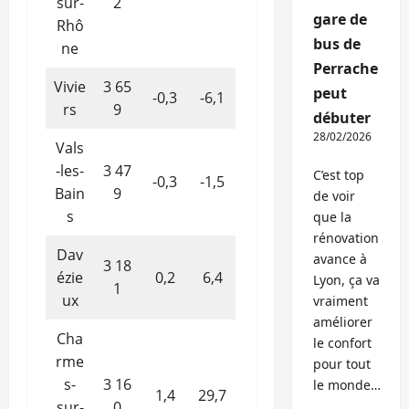
sur-
2
gare de
Rhô
bus de
ne
Perrache
Vivie
3 65
peut
-0,3
-6,1
rs
9
débuter
28/02/2026
Vals
-les-
3 47
C’est top
-0,3
-1,5
Bain
9
de voir
s
que la
rénovation
Dav
avance à
3 18
ézie
0,2
6,4
Lyon, ça va
1
ux
vraiment
améliorer
Cha
le confort
rme
pour tout
s-
3 16
le monde…
1,4
29,7
sur-
0