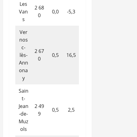
Les
2 68
Van
0,0
-5,3
0
s
Ver
nos
c-
2 67
lès-
0,5
16,5
0
Ann
ona
y
Sain
t-
Jean
2 49
0,5
2,5
-de-
9
Muz
ols