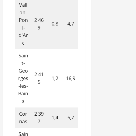
Vall
on-
Pon
2 46
0,8
4,7
t-
9
d'Ar
c
Sain
t-
Geo
2 41
rges
1,2
16,9
5
-les-
Bain
s
Cor
2 39
1,4
6,7
nas
7
Sain