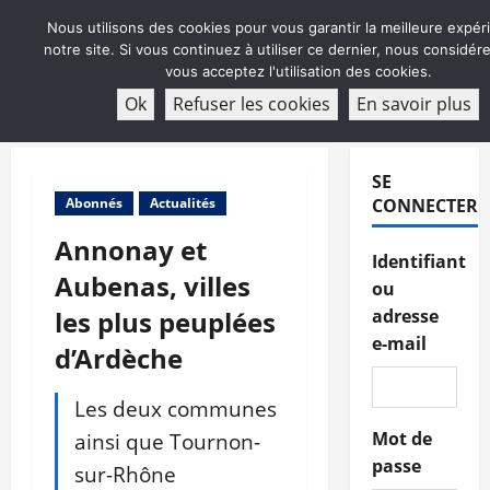
Aller
Nous utilisons des cookies pour vous garantir la meilleure expér
au
notre site. Si vous continuez à utiliser ce dernier, nous considé
contenu
vous acceptez l'utilisation des cookies.
ABONNEMENT
Ok
Refuser les cookies
En savoir plus
Menu
principal
SE
Abonnés
Actualités
CONNECTER
Annonay et
Identifiant
Aubenas, villes
ou
les plus peuplées
adresse
e-mail
d’Ardèche
Les deux communes
ainsi que Tournon-
Mot de
passe
sur-Rhône