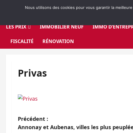
Aller
Nous utilisons des cookies pour vous garantir la meilleure
au
contenu
LES PRIX
IMMOBILIER NEUF
IMMO D’ENTREPR
FISCALITÉ
RÉNOVATION
Privas
N
Précédent :
Annonay et Aubenas, villes les plus peuplé
a