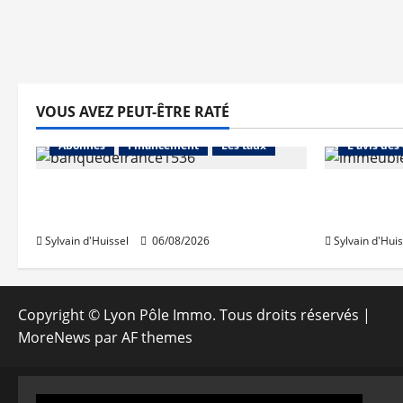
VOUS AVEZ PEUT-ÊTRE RATÉ
Abonnés
Abonnés
Financement
Les taux
L'avis des
La production de crédit retrouve
Les taux 
ses niveaux d’octobre
une hauss
Sylvain d'Huissel
06/08/2026
Sylvain d'Huis
Copyright © Lyon Pôle Immo. Tous droits réservés
|
MoreNews
par AF themes