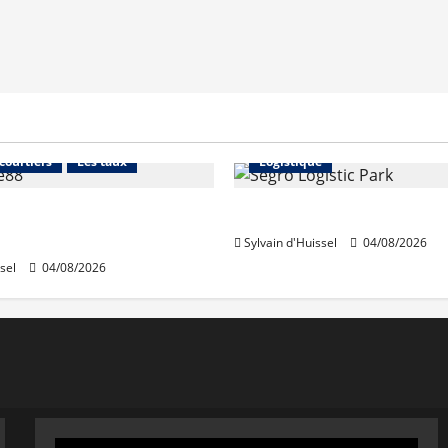
Financement
Abonnés
Immo d'entreprise
 courtiers
Les taux
Logistique
stables en août, après
Prologis acquiert Segro
e en juillet
Sylvain d'Huissel
04/08/2026
sel
04/08/2026