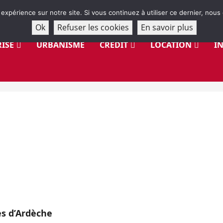
 expérience sur notre site. Si vous continuez à utiliser ce dernier, nous
Ok
Refuser les cookies
En savoir plus
ISE
URBANISME
CRÉDIT
LOCATION
I
es d’Ardèche