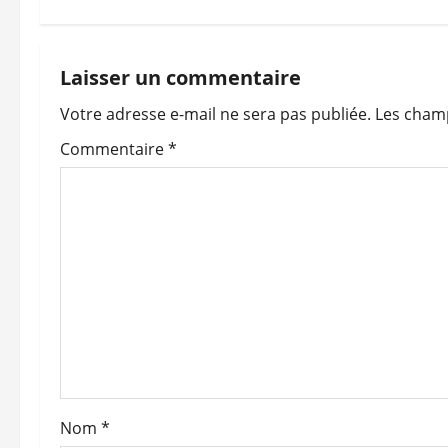
v
i
Laisser un commentaire
Votre adresse e-mail ne sera pas publiée.
Les champ
g
Commentaire
*
a
t
i
o
n
d
’
Nom
*