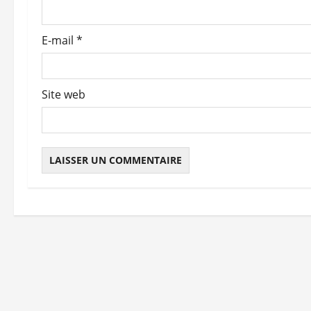
a
r
E-mail
*
t
i
Site web
c
l
e