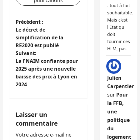
publications
: tout à fait
souhaitable.
Mais c'est
N
Précédent :
l'Etat qui
Le décret de
a
doit
simplification de la
fournir ces
RE2020 est publié
v
HLM, pas…
Suivant:
i
La FNAIM confiante pour
2025 après une nouvelle
g
baisse des prix à Lyon en
Julien
2024
Carpentier
a
sur
Pour
t
la FFB,
une
i
Laisser un
politique
commentaire
o
du
Votre adresse e-mail ne
logement