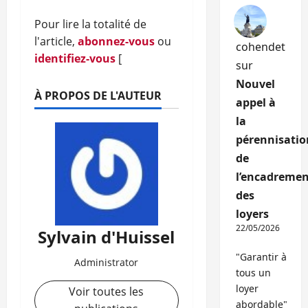
Pour lire la totalité de
l'article,
abonnez-vous
ou
cohendet
identifiez-vous
[
sur
Nouvel
À PROPOS DE L'AUTEUR
appel à
la
pérennisatio
de
l’encadremen
des
loyers
22/05/2026
Sylvain d'Huissel
"Garantir à
Administrator
tous un
loyer
Voir toutes les
abordable"