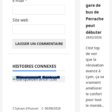
E-mail
*
gare de
bus de
Perrache
Site web
peut
débuter
28/02/2026
C’est top
de voir
que la
rénovation
HISTOIRES CONNEXES
Abonnés
avance à
Financement
Les taux
Lyon, ça va
vraiment
améliorer
La production de crédit
le confort
retrouve ses niveaux
Abonnés
pour tout
d’octobre
Financement
le monde…
Sylvain d'Huissel
06/08/2026
L'avis des courtiers