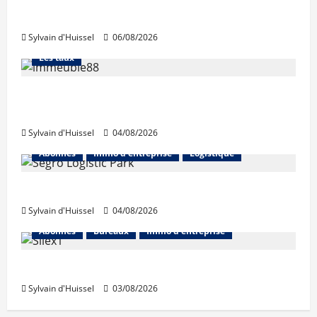
La production de crédit retrouve ses
niveaux d’octobre
Sylvain d'Huissel
06/08/2026
Abonnés
Financement
L'avis des courtiers
Les taux
Les taux stables en août, après une
hausse en juillet
Sylvain d'Huissel
04/08/2026
Abonnés
Immo d'entreprise
Logistique
Prologis acquiert Segro
Sylvain d'Huissel
04/08/2026
Abonnés
Bureaux
Immo d'entreprise
IWG acquiert Wojo
Sylvain d'Huissel
03/08/2026