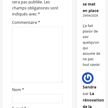
n
sera pas publiée.
Les
se met
champs obligatoires sont
d
en place
indiqués avec
*
29/04/2026
’
Commentaire
*
Ça fait
a
plaisir de
voir
r
quelqu’un
qui
t
assume de
ne pas
i
tout savoir.
c
l
Sandra
Nom
*
e
sur
La
rénovation
de la