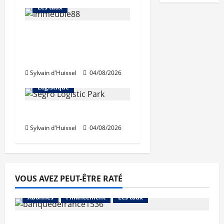
Les taux
Les taux stables en
août, après une
hausse en juillet
Abonnés
Sylvain d'Huissel
04/08/2026
Immo d'entreprise
Logistique
Prologis acquiert Segro
Sylvain d'Huissel
04/08/2026
VOUS AVEZ PEUT-ÊTRE RATÉ
Abonnés
Financement
Les taux