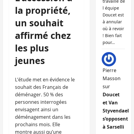
travaille de
la propriété,
l équipe
Doucet est
un souhait
à annular
où à revoir
affirmé chez
! Bien fait
pour…
les plus
jeunes
Pierre
Masson
L’étude met en évidence le
sur
souhait des Français de
déménager. 50 % des
Doucet
personnes interrogées
et Van
envisagent ainsi un
Styvendael
déménagement dans les
s’opposent
prochains mois. Elle
à Sarselli
montre aussi qu’une