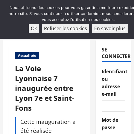
Aller
Nous utilisons des cookies pour vous garantir la meilleure expérie
au
notre site. Si vous continuez à utiliser ce dernier, nous considére
contenu
vous acceptez l'utilisation des cookies.
ABONNEMENT
Ok
Refuser les cookies
En savoir plus
Menu
principal
SE
Actualités
CONNECTER
La Voie
Identifiant
Lyonnaise 7
ou
inaugurée entre
adresse
e-mail
Lyon 7e et Saint-
Fons
Mot de
Cette inauguration a
passe
été réalisée