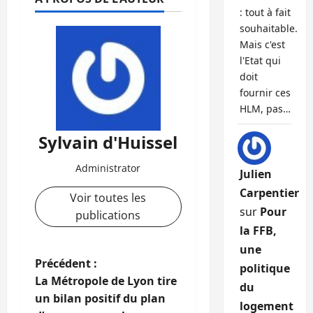
: tout à fait
souhaitable.
Mais c'est
l'Etat qui
doit
fournir ces
HLM, pas…
Sylvain d'Huissel
Administrator
Julien
Carpentier
Voir toutes les
sur
Pour
publications
la FFB,
une
N
Précédent :
politique
La Métropole de Lyon tire
du
a
un bilan positif du plan
logement