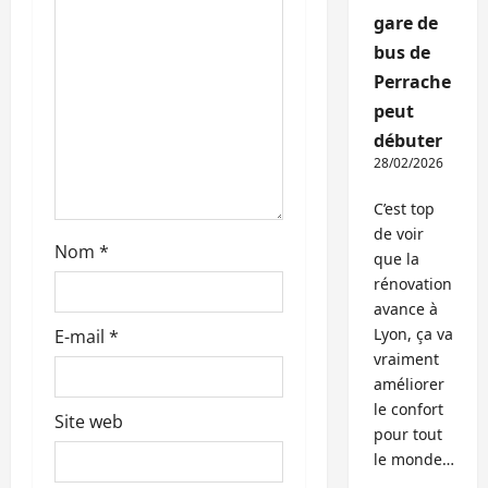
gare de
r
bus de
t
Perrache
peut
i
débuter
c
28/02/2026
l
C’est top
de voir
Nom
*
e
que la
rénovation
avance à
Lyon, ça va
E-mail
*
vraiment
améliorer
le confort
Site web
pour tout
le monde…