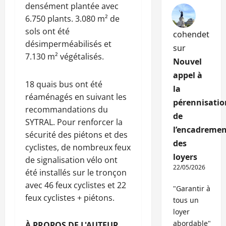
densément plantée avec
6.750 plants. 3.080 m² de
sols ont été
cohendet
désimperméabilisés et
sur
7.130 m² végétalisés.
Nouvel
appel à
18 quais bus ont été
la
réaménagés en suivant les
pérennisatio
recommandations du
de
SYTRAL. Pour renforcer la
l’encadremen
sécurité des piétons et des
des
cyclistes, de nombreux feux
loyers
de signalisation vélo ont
22/05/2026
été installés sur le tronçon
avec 46 feux cyclistes et 22
"Garantir à
feux cyclistes + piétons.
tous un
loyer
abordable"
À PROPOS DE L'AUTEUR