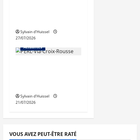
rénovation des
trémies de Perrache
débutent ce mardi
Sylvain d'Huissel
27/07/2026
Actualités
Une nouvelle
résidence en nue-
propriété à la Croix-
Rousse
Sylvain d'Huissel
21/07/2026
VOUS AVEZ PEUT-ÊTRE RATÉ