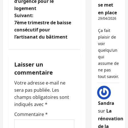
d’urgence pour le
v
se met
logement
en place
i
Suivant:
29/04/2026
7ème trimestre de baisse
g
consécutif pour
Ça fait
l’artisanat du bâtiment
plaisir de
a
voir
quelqu’un
t
qui
i
Laisser un
assume de
ne pas
commentaire
o
tout savoir.
Votre adresse e-mail ne
n
sera pas publiée.
Les
champs obligatoires sont
d
Sandra
indiqués avec
*
sur
La
’
Commentaire
*
rénovation
a
de la