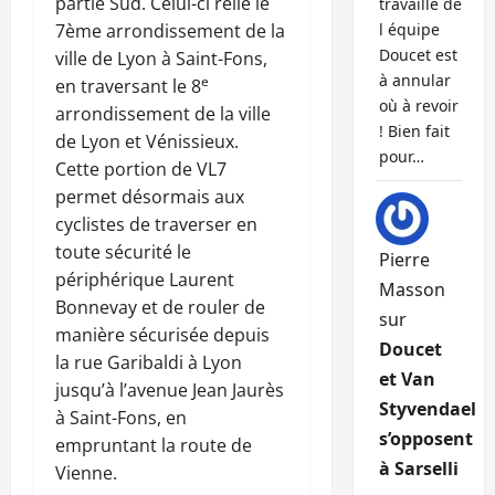
partie Sud. Celui-ci relie le
travaille de
7ème arrondissement de la
l équipe
Doucet est
ville de Lyon à Saint-Fons,
à annular
e
en traversant le 8
où à revoir
arrondissement de la ville
! Bien fait
de Lyon et Vénissieux.
pour…
Cette portion de VL7
permet désormais aux
cyclistes de traverser en
toute sécurité le
Pierre
périphérique Laurent
Masson
Bonnevay et de rouler de
sur
manière sécurisée depuis
Doucet
la rue Garibaldi à Lyon
et Van
jusqu’à l’avenue Jean Jaurès
Styvendael
à Saint-Fons, en
s’opposent
empruntant la route de
à Sarselli
Vienne.