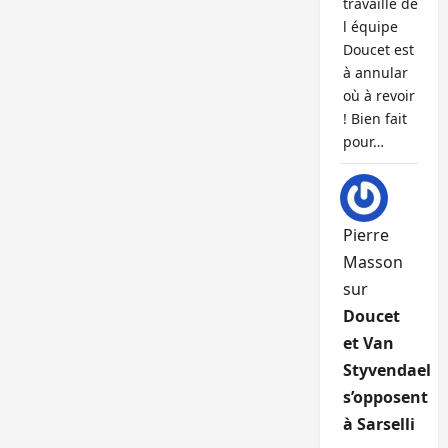
travaille de
l équipe
Doucet est
à annular
où à revoir
! Bien fait
pour…
Pierre
Masson
sur
Doucet
et Van
Styvendael
s’opposent
à Sarselli