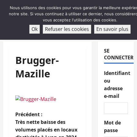
Aller
Nous utilisons des cookies pour vous garantir la meilleure expérie
au
notre site. Si vous continuez à utiliser ce dernier, nous considére
contenu
vous acceptez l'utilisation des cookies.
ABONNEMENT
Ok
Refuser les cookies
En savoir plus
Menu
principal
SE
Brugger-
CONNECTER
Mazille
Identifiant
ou
adresse
e-mail
N
Précédent :
Très nette baisse des
Mot de
a
volumes placés en locaux
passe