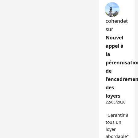
cohendet
sur
Nouvel
appel à
la
pérennisatio
de
l’encadremen
des
loyers
22/05/2026
"Garantir à
tous un
loyer
abordable"