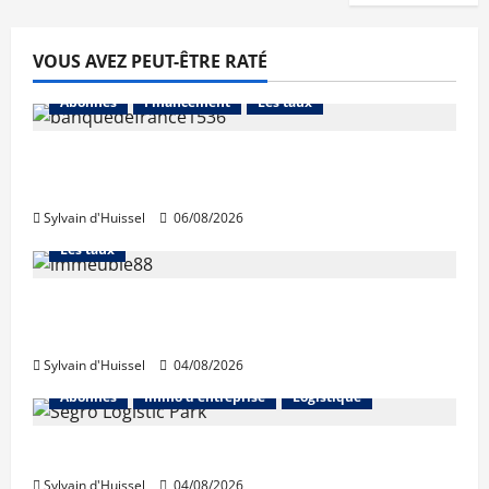
VOUS AVEZ PEUT-ÊTRE RATÉ
Abonnés
Financement
Les taux
La production de crédit retrouve ses
niveaux d’octobre
Sylvain d'Huissel
06/08/2026
Abonnés
Financement
L'avis des courtiers
Les taux
Les taux stables en août, après une
hausse en juillet
Sylvain d'Huissel
04/08/2026
Abonnés
Immo d'entreprise
Logistique
Prologis acquiert Segro
Sylvain d'Huissel
04/08/2026