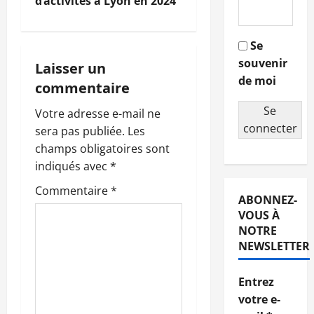
d’activités à Lyon en 2024
v
i
Se
souvenir
g
Laisser un
de moi
commentaire
a
Se
Votre adresse e-mail ne
t
connecter
sera pas publiée.
Les
champs obligatoires sont
i
indiqués avec
*
o
Commentaire
*
ABONNEZ-
n
VOUS À
NOTRE
d
NEWSLETTER
’
Entrez
votre e-
a