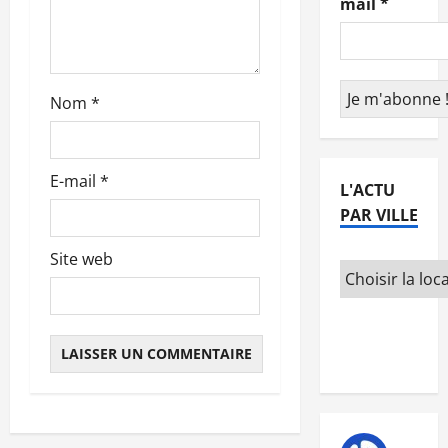
mail
*
r
t
Nom
*
i
c
E-mail
*
L'ACTU
l
PAR VILLE
e
Site web