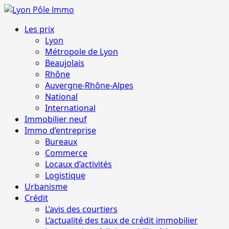
Aller
au
Menu
Les prix
contenu
principal
Lyon
Métropole de Lyon
Beaujolais
Rhône
Auvergne-Rhône-Alpes
National
International
Immobilier neuf
Immo d’entreprise
Bureaux
Commerce
Locaux d’activités
Logistique
Urbanisme
Crédit
L’avis des courtiers
L’actualité des taux de crédit immobilier