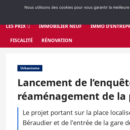
Aller
Nous utilisons des cookies pour vous garantir la meilleure
au
contenu
LES PRIX
IMMOBILIER NEUF
IMMO D’ENTREPR
FISCALITÉ
RÉNOVATION
Urbanisme
Lancement de l’enquête
réaménagement de la p
Le projet portant sur la place locali
Béraudier et de l’entrée de la gare d