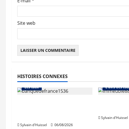
E-mail
*
i
c
Site web
l
e
HISTOIRES CONNEXES
Abonnés
Financement
Abonnés
Les taux
L'avis des cou
La production de crédit
Les taux st
retrouve ses niveaux
après une h
d’octobre
Sylvain d'Huissel
Sylvain d'Huissel
06/08/2026