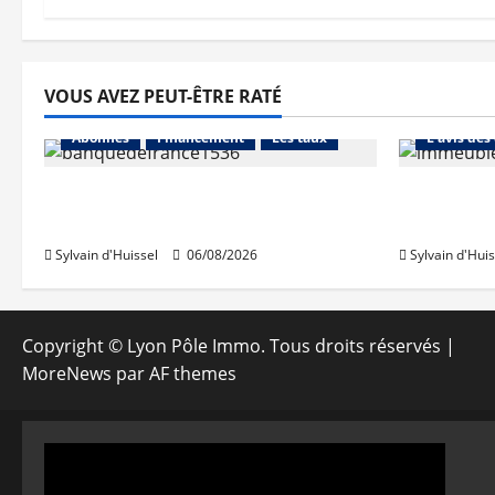
VOUS AVEZ PEUT-ÊTRE RATÉ
Abonnés
Abonnés
Financement
Les taux
L'avis des
La production de crédit retrouve
Les taux 
ses niveaux d’octobre
une hauss
Sylvain d'Huissel
06/08/2026
Sylvain d'Huis
Copyright © Lyon Pôle Immo. Tous droits réservés
|
MoreNews
par AF themes