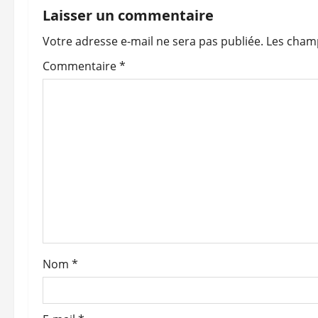
g
Laisser un commentaire
a
Votre adresse e-mail ne sera pas publiée.
Les champ
t
Commentaire
*
i
o
n
d
’
a
Nom
*
r
t