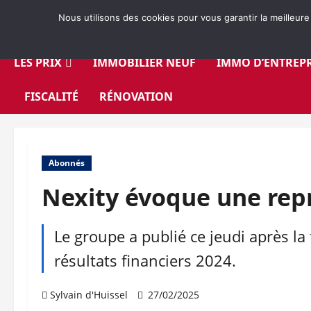
Aller
Nous utilisons des cookies pour vous garantir la meilleure
au
contenu
LES PRIX
IMMOBILIER NEUF
IMMO D’ENTREPR
FISCALITÉ
RÉNOVATION
Abonnés
Nexity évoque une repr
Le groupe a publié ce jeudi après l
résultats financiers 2024.
Sylvain d'Huissel
27/02/2025