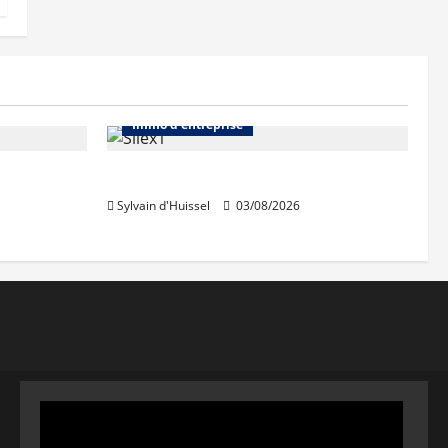
Abonnés
Bureaux
Immo d'entreprise
IWG acquiert Wojo
Sylvain d'Huissel
03/08/2026