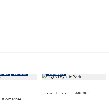
Financement
Abonnés
Immo d'entreprise
rtiers
Les taux
Logistique
ables en août,
Prologis acquiert Segro
ausse en juillet
Sylvain d'Huissel
04/08/2026
04/08/2026