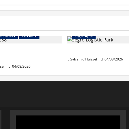
Financement
Abonnés
Immo d'entreprise
 courtiers
Les taux
Logistique
stables en août, après
Prologis acquiert Segro
e en juillet
Sylvain d'Huissel
04/08/2026
sel
04/08/2026