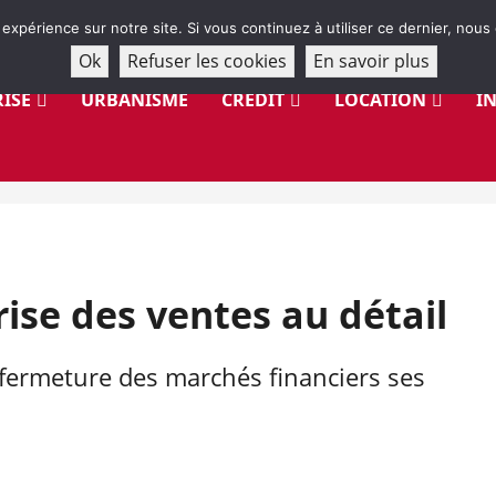
 expérience sur notre site. Si vous continuez à utiliser ce dernier, nous
Ok
Refuser les cookies
En savoir plus
ISE
URBANISME
CRÉDIT
LOCATION
I
ise des ventes au détail
a fermeture des marchés financiers ses