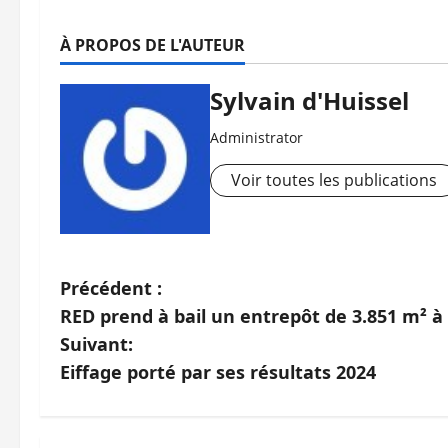
À PROPOS DE L'AUTEUR
Sylvain d'Huissel
Administrator
Voir toutes les publications
N
Précédent :
RED prend à bail un entrepôt de 3.851 m² 
a
Suivant:
v
Eiffage porté par ses résultats 2024
i