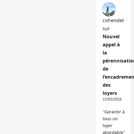
cohendet
sur
Nouvel
appel à
la
pérennisatio
de
l’encadremen
des
loyers
22/05/2026
"Garantir à
tous un
loyer
abordable"