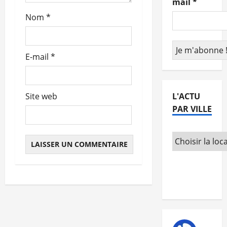
mail
*
t
Nom
*
i
c
E-mail
*
l
e
L'ACTU
Site web
PAR VILLE