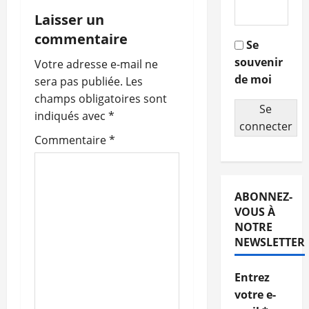
i
Laisser un
g
commentaire
Se
souvenir
a
Votre adresse e-mail ne
de moi
sera pas publiée.
Les
t
champs obligatoires sont
Se
indiqués avec
*
i
connecter
Commentaire
*
o
n
ABONNEZ-
d
VOUS À
NOTRE
’
NEWSLETTER
a
Entrez
r
votre e-