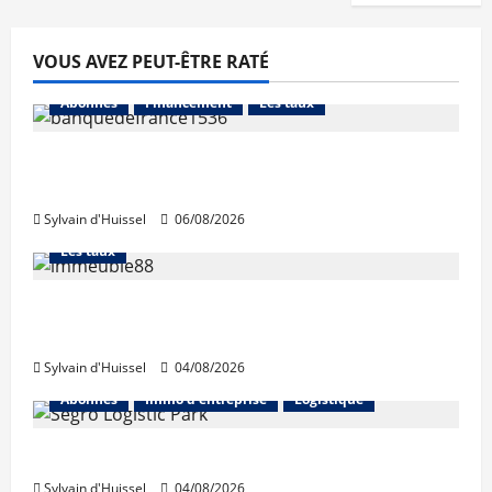
VOUS AVEZ PEUT-ÊTRE RATÉ
Abonnés
Financement
Les taux
La production de crédit retrouve ses
niveaux d’octobre
Sylvain d'Huissel
06/08/2026
Abonnés
Financement
L'avis des courtiers
Les taux
Les taux stables en août, après une
hausse en juillet
Sylvain d'Huissel
04/08/2026
Abonnés
Immo d'entreprise
Logistique
Prologis acquiert Segro
Sylvain d'Huissel
04/08/2026