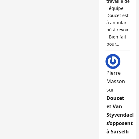
travaille de
l équipe
Doucet est
à annular
où à revoir
! Bien fait
pour…
Pierre
Masson
sur
Doucet
et Van
Styvendael
s’opposent
à Sarselli