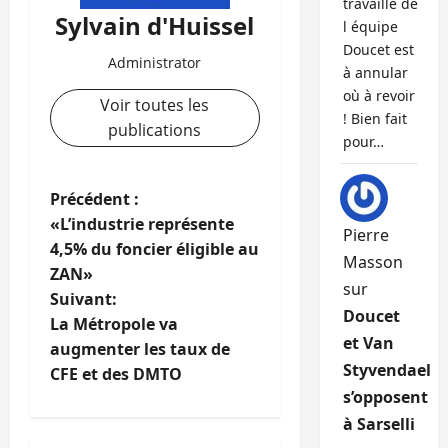
travaille de
Sylvain d'Huissel
l équipe
Doucet est
Administrator
à annular
où à revoir
Voir toutes les
! Bien fait
publications
pour…
N
Précédent :
«L’industrie représente
Pierre
a
4,5% du foncier éligible au
Masson
ZAN»
v
sur
Suivant:
Doucet
i
La Métropole va
et Van
augmenter les taux de
g
Styvendael
CFE et des DMTO
s’opposent
a
à Sarselli