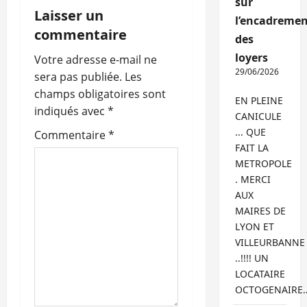
t
sur
Laisser un
l’encadremen
i
commentaire
des
loyers
o
Votre adresse e-mail ne
29/06/2026
sera pas publiée.
Les
n
champs obligatoires sont
EN PLEINE
indiqués avec
*
d
CANICULE
... QUE
Commentaire
*
’
FAIT LA
METROPOLE
a
. MERCI
AUX
r
MAIRES DE
LYON ET
t
VILLEURBANNE
..!!!! UN
i
LOCATAIRE
c
OCTOGENAIRE