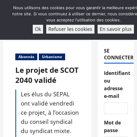
Aller
Nous utilisons des cookies pour vous garantir la meilleure expér
au
notre site. Si vous continuez à utiliser ce dernier, nous considé
contenu
vous acceptez l'utilisation des cookies.
ABONNEMENT
Ok
Refuser les cookies
En savoir plus
Menu
principal
SE
Abonnés
Urbanisme
CONNECTER
Le projet de SCOT
Identifiant
2040 validé
ou
adresse
Les élus du SEPAL
e-mail
ont validé vendredi
ce projet, à l’occasion
du conseil syndical
Mot de
du syndicat mixte.
passe