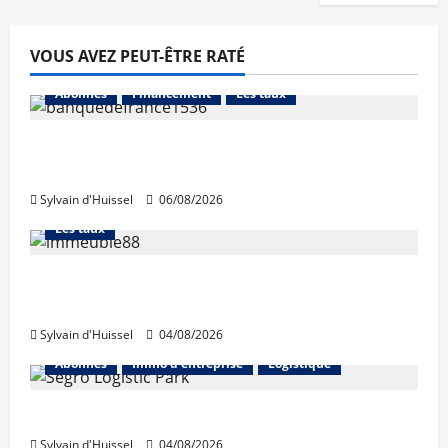
VOUS AVEZ PEUT-ÊTRE RATÉ
Abonnés
Financement
Les taux
La production de crédit retrouve ses
niveaux d’octobre
Sylvain d'Huissel
06/08/2026
Abonnés
Financement
L'avis des courtiers
Les taux
Les taux stables en août, après une
hausse en juillet
Sylvain d'Huissel
04/08/2026
Abonnés
Immo d'entreprise
Logistique
Prologis acquiert Segro
Sylvain d'Huissel
04/08/2026