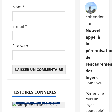
l
Nom
*
e
cohendet
sur
E-mail
*
Nouvel
appel à
la
Site web
pérennisatio
de
l’encadremen
des
loyers
22/05/2026
HISTOIRES CONNEXES
"Garantir à
Abonnés
tous un
Financement
Les taux
loyer
abordable"