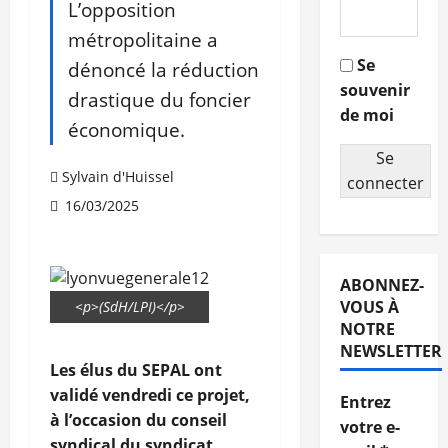
L’opposition
métropolitaine a
Se
dénoncé la réduction
souvenir
drastique du foncier
de moi
économique.
Se
Sylvain d'Huissel
connecter
16/03/2025
ABONNEZ-
VOUS À
<p>(SdH/LPI)</p>
NOTRE
NEWSLETTER
Les élus du SEPAL ont
validé vendredi ce projet,
Entrez
à l’occasion du conseil
votre e-
syndical du syndicat