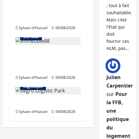
La production de crédit
: tout à fait
retrouve ses niveaux
Abonnés
souhaitable.
d’octobre
Mais c'est
Financement
l'Etat qui
Sylvain d'Huissel
06/08/2026
L'avis des courtiers
doit
Les taux
fournir ces
HLM, pas…
Les taux stables en
août, après une
hausse en juillet
Abonnés
Julien
Sylvain d'Huissel
04/08/2026
Immo d'entreprise
Carpentier
Logistique
sur
Pour
la FFB,
Prologis acquiert Segro
une
Sylvain d'Huissel
04/08/2026
politique
du
logement