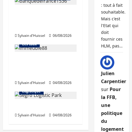
: tout à fait
La production de crédit
souhaitable.
Mais c'est
retrouve ses niveaux
Abonnés
l'Etat qui
d’octobre
Financement
doit
Sylvain d'Huissel
06/08/2026
L'avis des courtiers
fournir ces
Les taux
HLM, pas…
Les taux stables en
août, après une
Julien
hausse en juillet
Abonnés
Carpentier
Sylvain d'Huissel
04/08/2026
Immo d'entreprise
sur
Pour
Logistique
la FFB,
une
Prologis acquiert Segro
politique
Sylvain d'Huissel
04/08/2026
du
logement