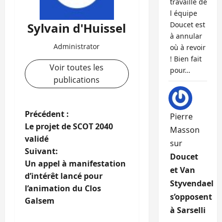
travaille de
l équipe
Sylvain d'Huissel
Doucet est
à annular
Administrator
où à revoir
! Bien fait
Voir toutes les
pour…
publications
N
Précédent :
Pierre
Le projet de SCOT 2040
Masson
a
validé
sur
Suivant:
v
Doucet
Un appel à manifestation
et Van
i
d’intérêt lancé pour
Styvendael
l’animation du Clos
g
s’opposent
Galsem
à Sarselli
a