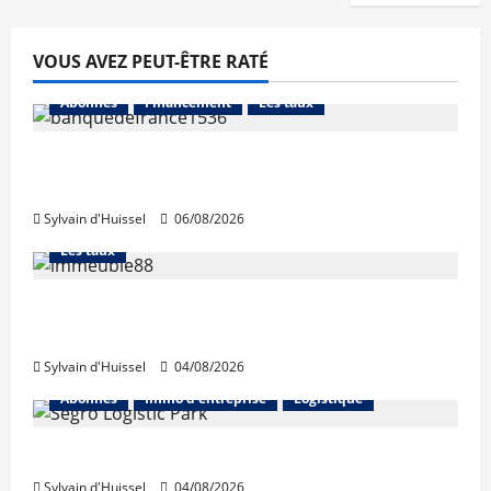
VOUS AVEZ PEUT-ÊTRE RATÉ
Abonnés
Financement
Les taux
La production de crédit retrouve ses
niveaux d’octobre
Sylvain d'Huissel
06/08/2026
Abonnés
Financement
L'avis des courtiers
Les taux
Les taux stables en août, après une
hausse en juillet
Sylvain d'Huissel
04/08/2026
Abonnés
Immo d'entreprise
Logistique
Prologis acquiert Segro
Sylvain d'Huissel
04/08/2026