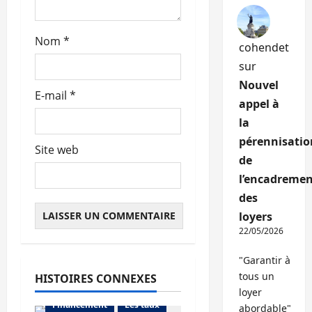
c
l
Nom
*
cohendet
e
sur
Nouvel
E-mail
*
appel à
la
pérennisatio
Site web
de
l’encadremen
des
loyers
22/05/2026
"Garantir à
tous un
HISTOIRES CONNEXES
Abonnés
loyer
Financement
Les taux
abordable"