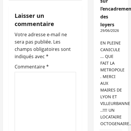
sur
l’encadremen
t
Laisser un
des
i
commentaire
loyers
29/06/2026
o
Votre adresse e-mail ne
sera pas publiée.
Les
EN PLEINE
n
champs obligatoires sont
CANICULE
indiqués avec
*
... QUE
d
FAIT LA
Commentaire
*
METROPOLE
’
. MERCI
a
AUX
MAIRES DE
r
LYON ET
VILLEURBANNE
t
..!!!! UN
LOCATAIRE
i
OCTOGENAIRE