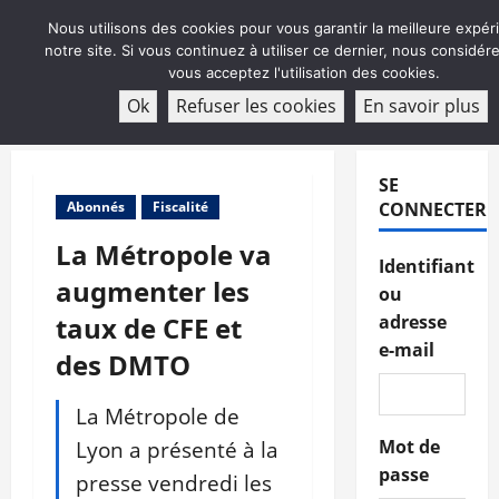
Aller
Nous utilisons des cookies pour vous garantir la meilleure expér
au
notre site. Si vous continuez à utiliser ce dernier, nous considé
contenu
vous acceptez l'utilisation des cookies.
ABONNEMENT
Ok
Refuser les cookies
En savoir plus
Menu
principal
SE
Abonnés
Fiscalité
CONNECTER
La Métropole va
Identifiant
augmenter les
ou
taux de CFE et
adresse
e-mail
des DMTO
La Métropole de
Lyon a présenté à la
Mot de
passe
presse vendredi les