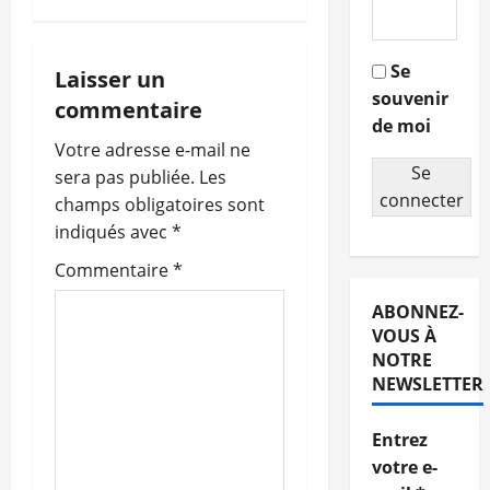
v
i
Se
Laisser un
souvenir
g
commentaire
de moi
a
Votre adresse e-mail ne
Se
sera pas publiée.
Les
t
connecter
champs obligatoires sont
indiqués avec
*
i
Commentaire
*
o
ABONNEZ-
n
VOUS À
NOTRE
d
NEWSLETTER
’
Entrez
votre e-
a