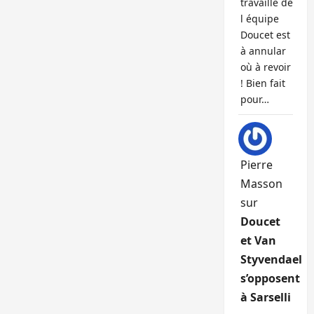
travaille de
l équipe
Doucet est
à annular
où à revoir
! Bien fait
pour…
Pierre
Masson
sur
Doucet
et Van
Styvendael
s’opposent
à Sarselli