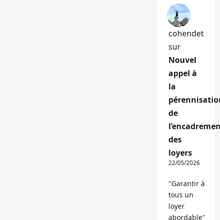
cohendet
sur
Nouvel
appel à
la
pérennisatio
de
l’encadremen
des
loyers
22/05/2026
"Garantir à
tous un
loyer
abordable"