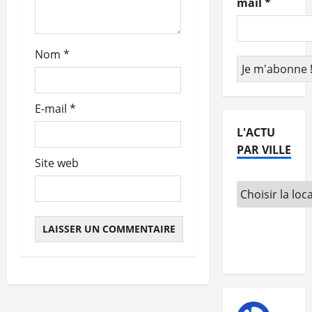
mail
*
r
t
Nom
*
i
c
E-mail
*
L'ACTU
l
PAR VILLE
e
Site web