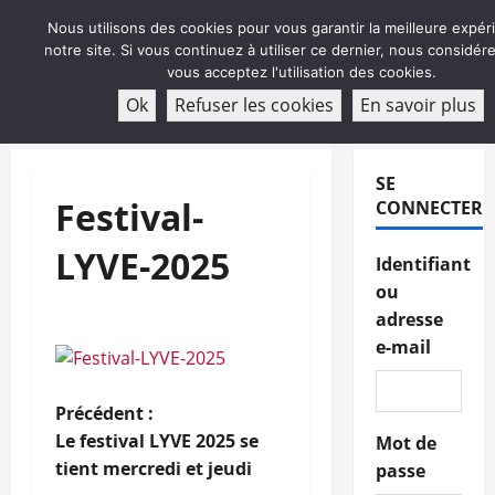
Aller
Nous utilisons des cookies pour vous garantir la meilleure expér
au
notre site. Si vous continuez à utiliser ce dernier, nous considé
contenu
vous acceptez l'utilisation des cookies.
ABONNEMENT
Ok
Refuser les cookies
En savoir plus
Menu
principal
SE
Festival-
CONNECTER
LYVE-2025
Identifiant
ou
adresse
e-mail
N
Précédent :
Le festival LYVE 2025 se
Mot de
a
tient mercredi et jeudi
passe