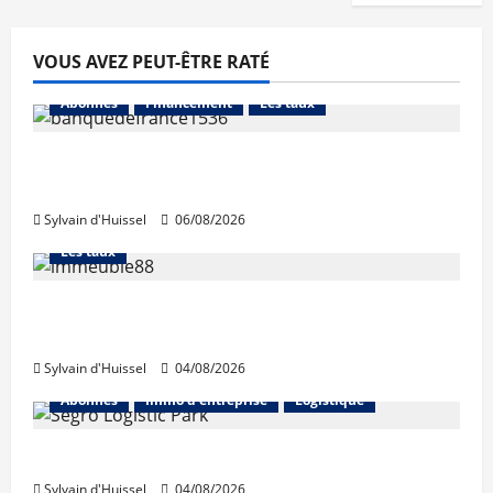
VOUS AVEZ PEUT-ÊTRE RATÉ
Abonnés
Financement
Les taux
La production de crédit retrouve ses
niveaux d’octobre
Sylvain d'Huissel
06/08/2026
Abonnés
Financement
L'avis des courtiers
Les taux
Les taux stables en août, après une
hausse en juillet
Sylvain d'Huissel
04/08/2026
Abonnés
Immo d'entreprise
Logistique
Prologis acquiert Segro
Sylvain d'Huissel
04/08/2026