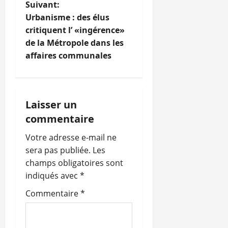
v
Suivant:
i
Urbanisme : des élus
critiquent l’ «ingérence»
g
de la Métropole dans les
affaires communales
a
t
i
Laisser un
commentaire
o
Votre adresse e-mail ne
n
sera pas publiée.
Les
champs obligatoires sont
d
indiqués avec
*
’
Commentaire
*
a