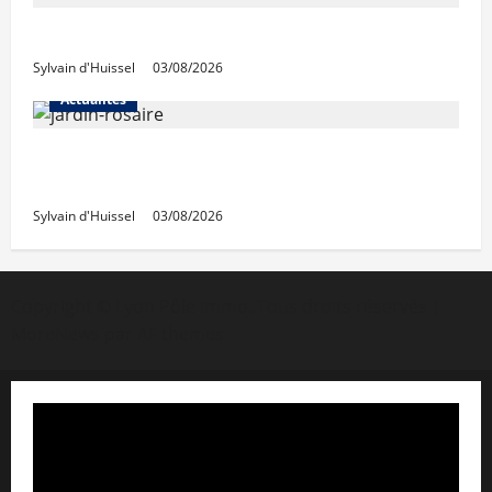
IWG acquiert Wojo
Sylvain d'Huissel
03/08/2026
Actualités
Le « secteur Jaricot » du Jardin du Rosaire
rouvre au public
Sylvain d'Huissel
03/08/2026
Copyright © Lyon Pôle Immo. Tous droits réservés
|
MoreNews
par AF themes