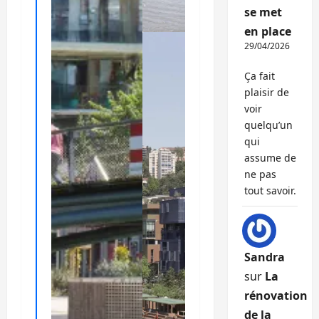
se met
en place
29/04/2026
Ça fait
plaisir de
voir
quelqu’un
qui
assume de
ne pas
tout savoir.
Sandra
sur
La
rénovation
de la