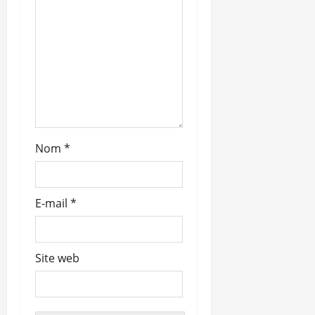
r
t
i
c
l
Nom
*
e
E-mail
*
Site web