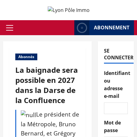
Aller
au
contenu
ABONNEMENT
Menu
principal
SE
Abonnés
CONNECTER
La baignade sera
Identifiant
possible en 2027
ou
dans la Darse de
adresse
e-mail
la Confluence
Le président de
Mot de
la Métropole, Bruno
passe
Bernard, et Grégory