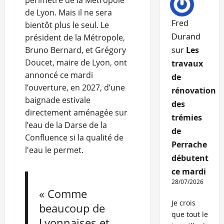
périmètre de la Métropole
de Lyon. Mais il ne sera
Fred
bientôt plus le seul. Le
Durand
président de la Métropole,
Bruno Bernard, et Grégory
sur
Les
Doucet, maire de Lyon, ont
travaux
annoncé ce mardi
de
l’ouverture, en 2027, d’une
rénovation
baignade estivale
des
directement aménagée sur
trémies
l’eau de la Darse de la
de
Confluence si la qualité de
Perrache
l'eau le permet.
débutent
ce mardi
28/07/2026
« Comme
Je crois
beaucoup de
que tout le
Lyonnaises et