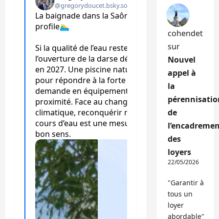
cohendet
sur
Nouvel
appel à
la
pérennisatio
de
l’encadremen
des
loyers
22/05/2026
"Garantir à
tous un
loyer
abordable"