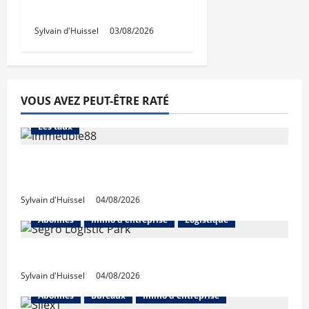
IWG acquiert Wojo
Sylvain d'Huissel
03/08/2026
VOUS AVEZ PEUT-ÊTRE RATÉ
Abonnés
Financement
L'avis des courtiers
Les taux
Les taux stables en août, après une
hausse en juillet
Sylvain d'Huissel
04/08/2026
Abonnés
Immo d'entreprise
Logistique
Prologis acquiert Segro
Sylvain d'Huissel
04/08/2026
Abonnés
Bureaux
Immo d'entreprise