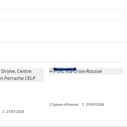
Actualités
Une nouvelle résidence en
 de rénovation
nue-propriété à la Croix-
 de Perrache
Rousse
e mardi
Sylvain d'Huissel
21/07/2026
27/07/2026