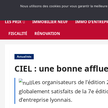
Aller
Nous utilisons des cookies pour vous garantir la meilleure
au
contenu
LES PRIX
IMMOBILIER NEUF
IMMO D’ENTREPR
FISCALITÉ
RÉNOVATION
Actualités
CIEL : une bonne afflue
Les organisateurs de l’édition
globalement satisfaits de la 7e édi
d’entreprise lyonnais.