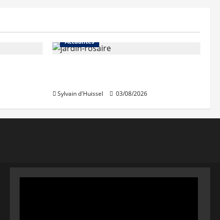
Actualités
Le « secteur Jaricot » du Jardin
du Rosaire rouvre au public
Sylvain d'Huissel
03/08/2026