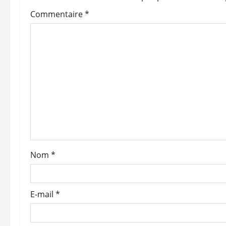
t
Commentaire
*
i
o
n
d
’
a
Nom
*
r
t
E-mail
*
i