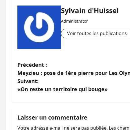
Sylvain d'Huissel
Administrator
Voir toutes les publications
N
Précédent :
Meyzieu : pose de 1ère pierre pour Les Oly
a
Suivant:
v
«On reste un territoire qui bouge»
i
g
Laisser un commentaire
a
Votre adresse e-mail ne sera pas publiée.
Les champ