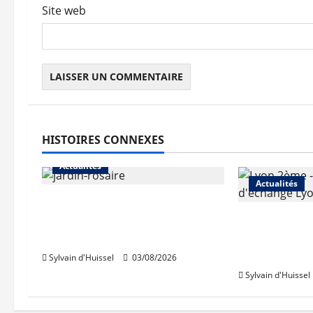
c
Site web
l
e
HISTOIRES CONNEXES
Actualités
Actualités
Le « secteur Jaricot » du
Jardin du Rosaire rouvre au
Les travaux
public
des trémies
débutent c
Sylvain d'Huissel
03/08/2026
Sylvain d'Huissel