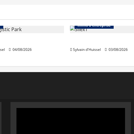
Immo d'entreprise
Abonnés
Bureaux
e
Immo d'entreprise
acquiert Segro
IWG acquiert Wojo
sel
04/08/2026
Sylvain d'Huissel
03/08/2026