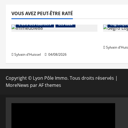
VOUS AVEZ PEUT-ÊTRE RATÉ
Abonnés
Financement
Abonnés
L'avis des courtiers
Les taux
Logistiqu
Les taux stables en août, après
Prologis 
une hausse en juillet
Sylvain d'Huis
Sylvain d'Huissel
04/08/2026
Copyright © Lyon Pôle Immo. Tous droits réservés
|
MoreNews
par AF themes