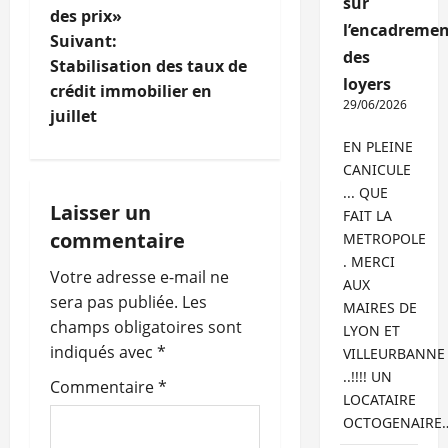
sur
des prix»
v
l’encadremen
Suivant:
des
i
Stabilisation des taux de
loyers
crédit immobilier en
g
29/06/2026
juillet
EN PLEINE
a
CANICULE
t
... QUE
Laisser un
FAIT LA
i
commentaire
METROPOLE
. MERCI
o
Votre adresse e-mail ne
AUX
sera pas publiée.
Les
MAIRES DE
n
champs obligatoires sont
LYON ET
indiqués avec
*
VILLEURBANNE
d
..!!!! UN
Commentaire
*
’
LOCATAIRE
OCTOGENAIRE