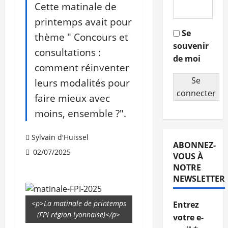
Cette matinale de
printemps avait pour
Se
thème " Concours et
souvenir
consultations :
de moi
comment réinventer
Se
leurs modalités pour
connecter
faire mieux avec
moins, ensemble ?".
Sylvain d'Huissel
ABONNEZ-
02/07/2025
VOUS À
NOTRE
NEWSLETTER
<p>La matinale de printemps
Entrez
(FPI région lyonnaise)</p>
votre e-