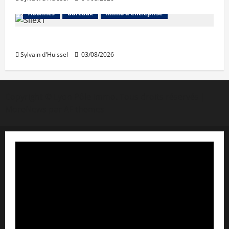
Abonnés
Bureaux
Immo d'entreprise
IWG acquiert Wojo
Sylvain d'Huissel
03/08/2026
Copyright © Lyon Pôle Immo. Tous droits réservés
|
MoreNews
par AF themes