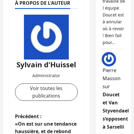
travaille de
À PROPOS DE L'AUTEUR
l équipe
Doucet est
à annular
où à revoir
! Bien fait
pour…
Sylvain d'Huissel
Pierre
Administrator
Masson
sur
Voir toutes les
Doucet
publications
et Van
Styvendael
N
Précédent :
s’opposent
«On est sur une tendance
à Sarselli
a
haussière, et de rebond