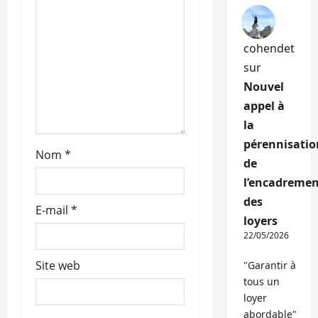
a
r
cohendet
t
sur
i
Nouvel
appel à
c
la
pérennisatio
l
Nom
*
de
e
l’encadremen
des
E-mail
*
loyers
22/05/2026
Site web
"Garantir à
tous un
loyer
abordable"