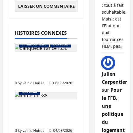
: tout à fait
souhaitable.
Mais c'est
l'Etat qui
HISTOIRES CONNEXES
doit
Abonnés
fournir ces
Financement
Les taux
HLM, pas…
La production de crédit
retrouve ses niveaux
Abonnés
Julien
d’octobre
Financement
Carpentier
Sylvain d'Huissel
06/08/2026
L'avis des courtiers
sur
Pour
Les taux
la FFB,
une
Les taux stables en
politique
août, après une
hausse en juillet
du
Abonnés
logement
Sylvain d'Huissel
04/08/2026
Immo d'entreprise