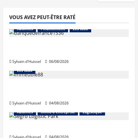
VOUS AVEZ PEUT-ÊTRE RATÉ
Abonnés
Financement
Les taux
La production de crédit retrouve ses
niveaux d’octobre
Sylvain d'Huissel
06/08/2026
Abonnés
Financement
L'avis des courtiers
Les taux
Les taux stables en août, après une
hausse en juillet
Sylvain d'Huissel
04/08/2026
Abonnés
Immo d'entreprise
Logistique
Prologis acquiert Segro
Sylvain d'Huissel
04/08/2026