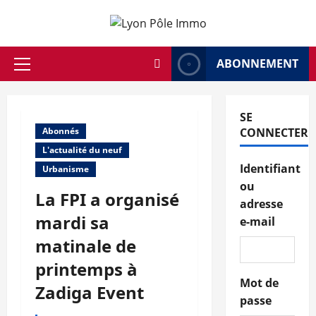
Aller
au
contenu
ABONNEMENT
Menu
principal
SE
Abonnés
CONNECTER
L'actualité du neuf
Identifiant
Urbanisme
ou
La FPI a organisé
adresse
mardi sa
e-mail
matinale de
printemps à
Mot de
Zadiga Event
passe