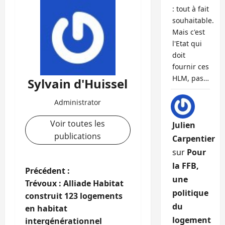
: tout à fait
souhaitable.
Mais c'est
l'Etat qui
doit
fournir ces
HLM, pas…
Sylvain d'Huissel
Administrator
Voir toutes les
Julien
publications
Carpentier
sur
Pour
la FFB,
N
Précédent :
une
Trévoux : Alliade Habitat
a
politique
construit 123 logements
du
en habitat
v
logement
intergénérationnel