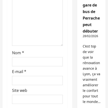
gare de
t
bus de
i
Perrache
peut
c
débuter
28/02/2026
l
C’est top
e
de voir
Nom
*
que la
rénovation
avance à
E-mail
*
Lyon, ça va
vraiment
améliorer
Site web
le confort
pour tout
le monde…