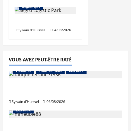
Logistique
Prologis acquiert Segro
Sylvain d'Huissel
04/08/2026
VOUS AVEZ PEUT-ÊTRE RATÉ
Abonnés
Financement
Les taux
La production de crédit retrouve ses
niveaux d’octobre
Sylvain d'Huissel
06/08/2026
Abonnés
Financement
L'avis des courtiers
Les taux
Les taux stables en août, après une