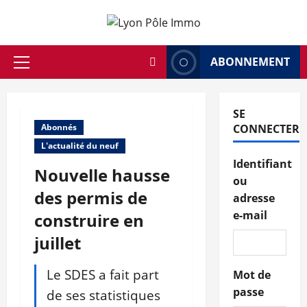
Aller
au
contenu
ABONNEMENT
Menu
principal
SE
Abonnés
CONNECTER
L'actualité du neuf
Identifiant
Nouvelle hausse
ou
des permis de
adresse
e-mail
construire en
juillet
Le SDES a fait part
Mot de
passe
de ses statistiques