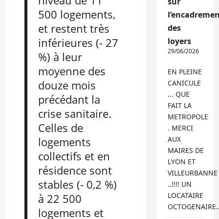
niveau de 11
sur
500 logements,
l’encadremen
et restent très
des
inférieures (- 27
loyers
29/06/2026
%) à leur
moyenne des
EN PLEINE
douze mois
CANICULE
... QUE
précédant la
FAIT LA
crise sanitaire.
METROPOLE
Celles de
. MERCI
logements
AUX
MAIRES DE
collectifs et en
LYON ET
résidence sont
VILLEURBANNE
stables (- 0,2 %)
..!!!! UN
LOCATAIRE
à 22 500
OCTOGENAIRE
logements et