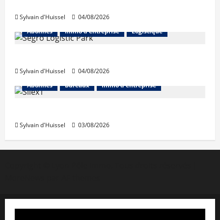
hausse en juillet
Sylvain d'Huissel
04/08/2026
Abonnés
Immo d'entreprise
Logistique
Prologis acquiert Segro
Sylvain d'Huissel
04/08/2026
Abonnés
Bureaux
Immo d'entreprise
IWG acquiert Wojo
Sylvain d'Huissel
03/08/2026
Copyright © Lyon Pôle Immo. Tous droits réservés
|
MoreNews
par AF themes