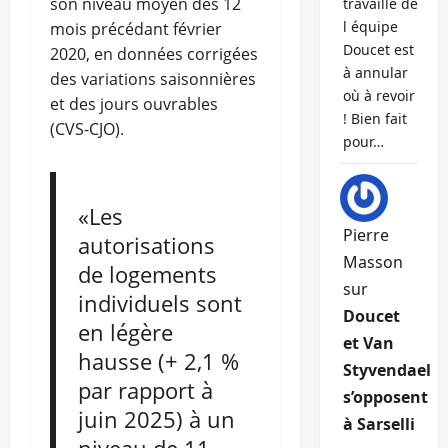
son niveau moyen des 12
travaille de
l équipe
mois précédant février
Doucet est
2020, en données corrigées
à annular
des variations saisonnières
où à revoir
et des jours ouvrables
! Bien fait
(CVS‑CJO).
pour…
«Les
Pierre
autorisations
Masson
de logements
sur
individuels sont
Doucet
en légère
et Van
hausse (+ 2,1 %
Styvendael
par rapport à
s’opposent
juin 2025) à un
à Sarselli