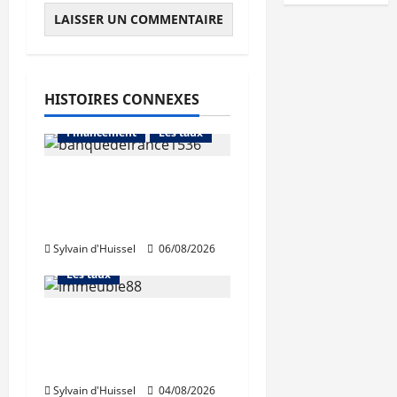
HISTOIRES CONNEXES
Abonnés
Financement
Les taux
La production de crédit
retrouve ses niveaux
Abonnés
d’octobre
Financement
Sylvain d'Huissel
06/08/2026
L'avis des courtiers
Les taux
Les taux stables en
août, après une
hausse en juillet
Abonnés
Sylvain d'Huissel
04/08/2026
Immo d'entreprise