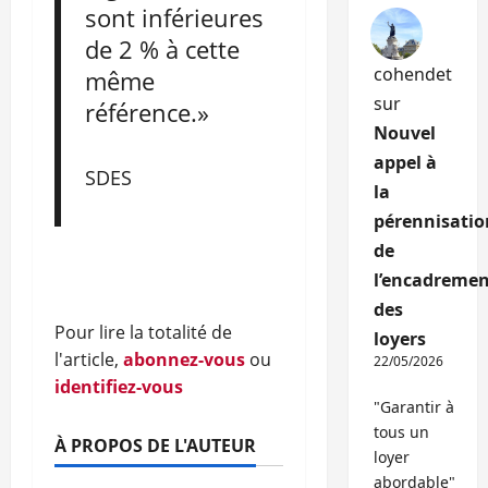
sont inférieures
de 2 % à cette
cohendet
même
sur
référence.»
Nouvel
appel à
SDES
la
pérennisatio
de
l’encadremen
des
Pour lire la totalité de
loyers
l'article,
abonnez-vous
ou
22/05/2026
identifiez-vous
"Garantir à
tous un
À PROPOS DE L'AUTEUR
loyer
abordable"