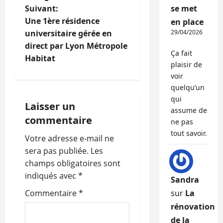
i
Suivant:
se met
Une 1ère résidence
en place
g
universitaire gérée en
29/04/2026
direct par Lyon Métropole
a
Ça fait
Habitat
plaisir de
t
voir
quelqu’un
i
qui
Laisser un
assume de
o
commentaire
ne pas
n
tout savoir.
Votre adresse e-mail ne
sera pas publiée.
Les
d
champs obligatoires sont
’
indiqués avec
*
Sandra
Commentaire
*
sur
La
a
rénovation
r
de la