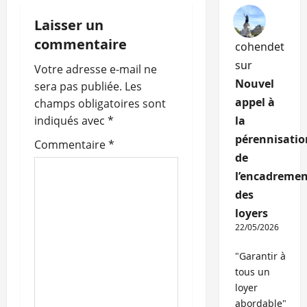
i
Laisser un
commentaire
cohendet
o
sur
Votre adresse e-mail ne
n
Nouvel
sera pas publiée.
Les
appel à
champs obligatoires sont
d
indiqués avec
*
la
’
pérennisatio
Commentaire
*
de
a
l’encadremen
r
des
loyers
t
22/05/2026
i
"Garantir à
tous un
c
loyer
abordable"