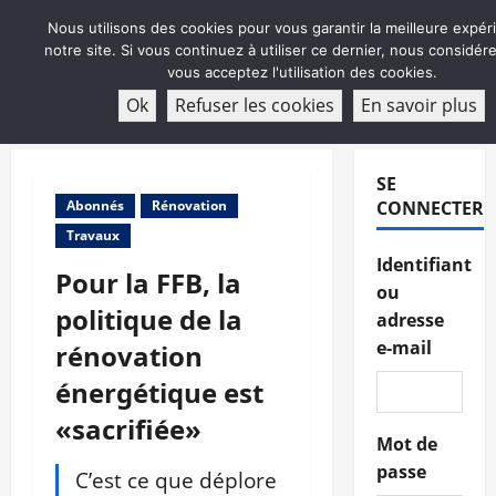
Aller
Nous utilisons des cookies pour vous garantir la meilleure expér
au
notre site. Si vous continuez à utiliser ce dernier, nous considé
contenu
vous acceptez l'utilisation des cookies.
ABONNEMENT
Ok
Refuser les cookies
En savoir plus
Menu
principal
SE
Abonnés
Rénovation
CONNECTER
Travaux
Identifiant
Pour la FFB, la
ou
politique de la
adresse
e-mail
rénovation
énergétique est
«sacrifiée»
Mot de
passe
C’est ce que déplore