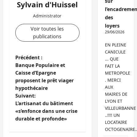
sur
Sylvain d'Huissel
l’encadremen
Administrator
des
loyers
Voir toutes les
29/06/2026
publications
EN PLEINE
CANICULE
N
Précédent :
... QUE
Banque Populaire et
FAIT LA
a
Caisse d’Epargne
METROPOLE
proposent le prêt viager
. MERCI
v
AUX
hypothécaire
MAIRES DE
i
Suivant:
LYON ET
L’artisanat du bâtiment
g
VILLEURBANNE
«s’enfonce dans une crise
..!!!! UN
durable et profonde»
a
LOCATAIRE
OCTOGENAIRE
t