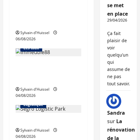
se met
La production de crédit
en place
retrouve ses niveaux
29/04/2026
d’octobre
Abonnés
Financement
Sylvain d'Huissel
Ça fait
06/08/2026
L'avis des courtiers
plaisir de
voir
Les taux
quelqu’un
qui
Les taux stables en
assume de
août, après une
ne pas
hausse en juillet
tout savoir.
Abonnés
Sylvain d'Huissel
04/08/2026
Immo d'entreprise
Logistique
Sandra
Prologis acquiert Segro
sur
La
rénovation
Sylvain d'Huissel
04/08/2026
de la