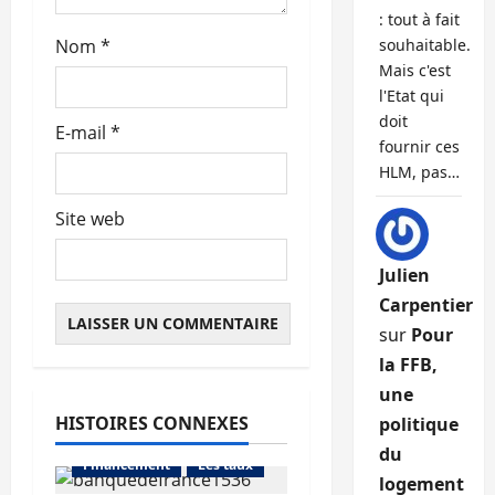
l
: tout à fait
Nom
*
souhaitable.
e
Mais c'est
l'Etat qui
doit
E-mail
*
fournir ces
HLM, pas…
Site web
Julien
Carpentier
sur
Pour
la FFB,
une
HISTOIRES CONNEXES
politique
Abonnés
du
Financement
Les taux
logement