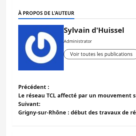
À PROPOS DE L'AUTEUR
Sylvain d'Huissel
Administrator
Voir toutes les publications
N
Précédent :
Le réseau TCL affecté par un mouvement so
a
Suivant:
v
Grigny-sur-Rhône : début des travaux de 
i