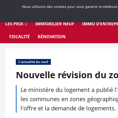
Aller
Nous utilisons des cookies pour vous garantir la meilleure
au
contenu
LES PRIX
IMMOBILIER NEUF
IMMO D’ENTREPR
FISCALITÉ
RÉNOVATION
L'actualité du neuf
Nouvelle révision du 
Le ministère du logement a publié l'
les communes en zones géographiqu
l'offre et la demande de logements.