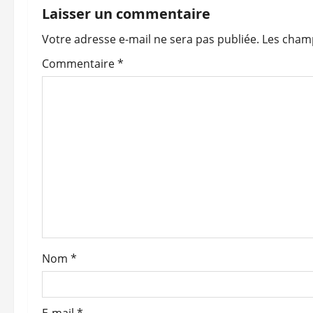
g
Laisser un commentaire
a
Votre adresse e-mail ne sera pas publiée.
Les champ
t
Commentaire
*
i
o
n
d
’
a
Nom
*
r
t