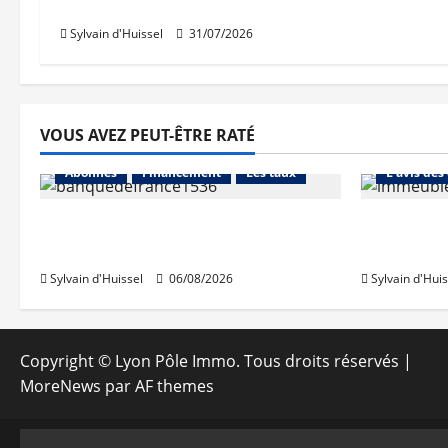
le diffus.
Sylvain d'Huissel
31/07/2026
VOUS AVEZ PEUT-ÊTRE RATÉ
Abonnés
Abonnés
Financement
Les taux
L'avis des
La production de crédit retrouve
Les taux 
ses niveaux d’octobre
une hauss
Sylvain d'Huissel
06/08/2026
Sylvain d'Huis
Copyright © Lyon Pôle Immo. Tous droits réservés
|
MoreNews
par AF themes