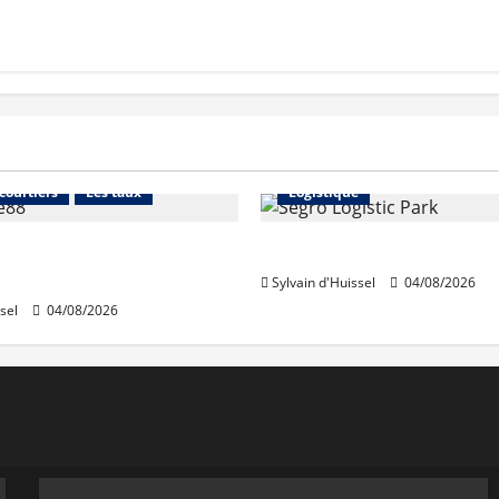
Financement
Abonnés
Immo d'entreprise
 courtiers
Les taux
Logistique
stables en août, après
Prologis acquiert Segro
e en juillet
Sylvain d'Huissel
04/08/2026
sel
04/08/2026