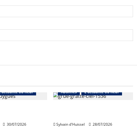
L'actualité du neuf
Abonnés
L'actualité du neuf
de Bouygues
Nouvelle rechute des permis
toujours en repli
de construire en juin
30/07/2026
Sylvain d'Huissel
28/07/2026