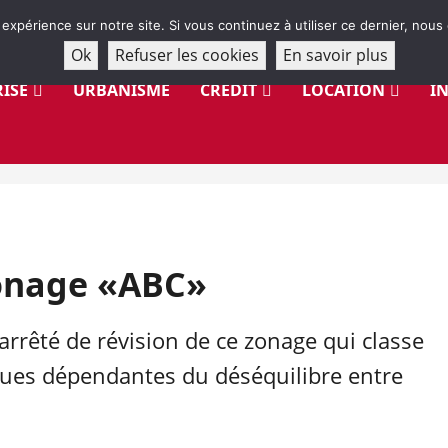
 expérience sur notre site. Si vous continuez à utiliser ce dernier, nous
Ok
Refuser les cookies
En savoir plus
ISE
URBANISME
CRÉDIT
LOCATION
I
zonage «ABC»
arrêté de révision de ce zonage qui classe
es dépendantes du déséquilibre entre