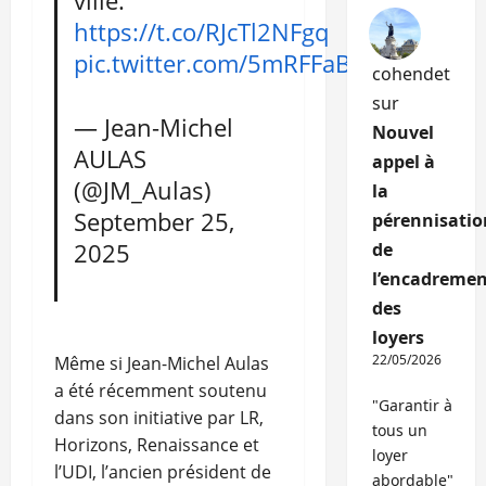
ville.
https://t.co/RJcTl2NFgq
pic.twitter.com/5mRFFaBure
cohendet
sur
— Jean-Michel
Nouvel
AULAS
appel à
(@JM_Aulas)
la
September 25,
pérennisatio
2025
de
l’encadremen
des
loyers
22/05/2026
Même si Jean-Michel Aulas
a été récemment soutenu
"Garantir à
dans son initiative par LR,
tous un
Horizons, Renaissance et
loyer
l’UDI, l’ancien président de
abordable"