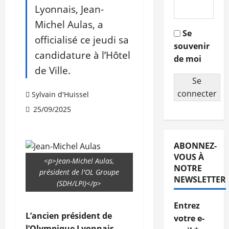
Lyonnais, Jean-
Michel Aulas, a
Se
officialisé ce jeudi sa
souvenir
candidature à l’Hôtel
de moi
de Ville.
Se
connecter
Sylvain d'Huissel
25/09/2025
ABONNEZ-
VOUS À
<p>Jean-Michel Aulas,
NOTRE
président de l'OL Groupe
NEWSLETTER
(SDH/LPI)</p>
Entrez
L’ancien président de
votre e-
l’Olympique Lyonnais,