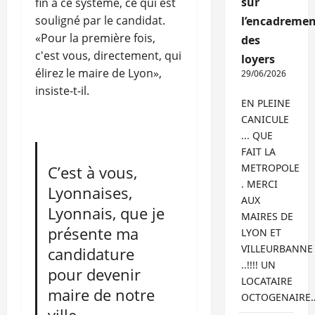
sur
fin à ce système, ce qui est
souligné par le candidat.
l’encadremen
«Pour la première fois,
des
c'est vous, directement, qui
loyers
élirez le maire de Lyon»,
29/06/2026
insiste-t-il.
EN PLEINE
CANICULE
... QUE
FAIT LA
METROPOLE
C’est à vous,
. MERCI
Lyonnaises,
AUX
Lyonnais, que je
MAIRES DE
présente ma
LYON ET
VILLEURBANNE
candidature
..!!!! UN
pour devenir
LOCATAIRE
maire de notre
OCTOGENAIRE