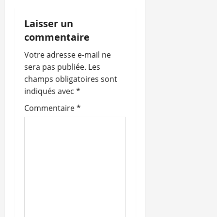
t
Laisser un
i
commentaire
o
Votre adresse e-mail ne
sera pas publiée.
Les
n
champs obligatoires sont
indiqués avec
*
d
Commentaire
*
’
a
r
t
i