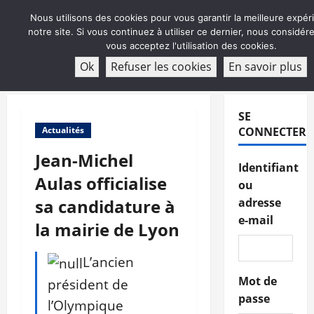
Aller
Nous utilisons des cookies pour vous garantir la meilleure expér
au
notre site. Si vous continuez à utiliser ce dernier, nous considé
contenu
vous acceptez l'utilisation des cookies.
ABONNEMENT
Ok
Refuser les cookies
En savoir plus
Menu
principal
SE
Actualités
CONNECTER
Jean-Michel
Identifiant
Aulas officialise
ou
sa candidature à
adresse
e-mail
la mairie de Lyon
L’ancien
Mot de
président de
passe
l’Olympique