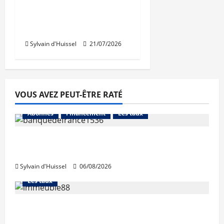
résidence en nue-
propriété à la Croix-
Rousse
Sylvain d'Huissel
21/07/2026
VOUS AVEZ PEUT-ÊTRE RATÉ
Abonnés
Financement
Les taux
La production de crédit retrouve ses
niveaux d’octobre
Sylvain d'Huissel
06/08/2026
Abonnés
Financement
L'avis des courtiers
Les taux
Les taux stables en août, après une
hausse en juillet