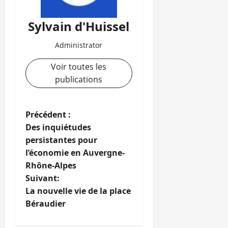
Sylvain d'Huissel
Administrator
Voir toutes les
publications
N
Précédent :
Des inquiétudes
a
persistantes pour
l’économie en Auvergne-
v
Rhône-Alpes
i
Suivant:
La nouvelle vie de la place
g
Béraudier
a