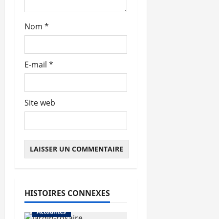
c
l
Nom
*
e
E-mail
*
Site web
HISTOIRES CONNEXES
Actualités