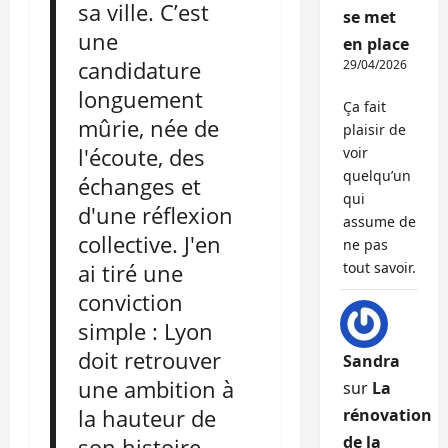
sa ville. C’est
se met
une
en place
candidature
29/04/2026
longuement
Ça fait
mûrie, née de
plaisir de
l'écoute, des
voir
quelqu’un
échanges et
qui
d'une réflexion
assume de
collective. J'en
ne pas
ai tiré une
tout savoir.
conviction
simple : Lyon
doit retrouver
Sandra
une ambition à
sur
La
la hauteur de
rénovation
de la
son histoire.