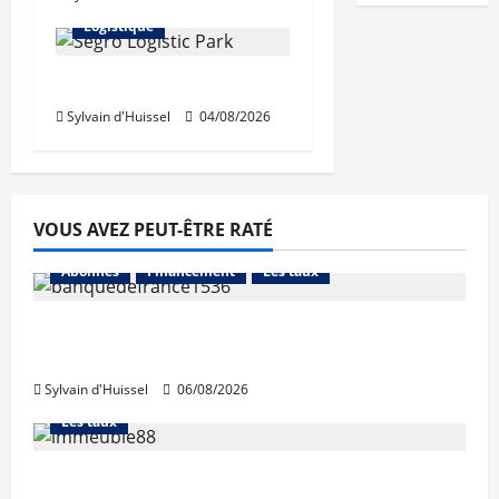
Logistique
Prologis acquiert Segro
Sylvain d'Huissel
04/08/2026
VOUS AVEZ PEUT-ÊTRE RATÉ
Abonnés
Financement
Les taux
La production de crédit retrouve ses
niveaux d’octobre
Sylvain d'Huissel
06/08/2026
Abonnés
Financement
L'avis des courtiers
Les taux
Les taux stables en août, après une