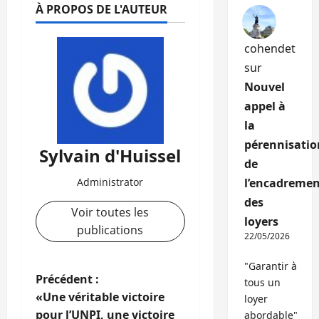
À PROPOS DE L'AUTEUR
cohendet
sur
Nouvel
appel à
la
pérennisatio
Sylvain d'Huissel
de
Administrator
l’encadremen
des
Voir toutes les
loyers
publications
22/05/2026
"Garantir à
N
Précédent :
tous un
«Une véritable victoire
loyer
a
pour l’UNPI, une victoire
abordable"