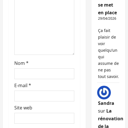
a
se met
r
en place
29/04/2026
t
Ça fait
i
plaisir de
voir
c
quelqu’un
qui
l
Nom
*
assume de
ne pas
e
tout savoir.
E-mail
*
Sandra
Site web
sur
La
rénovation
de la