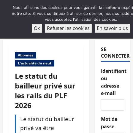
Aller
Nous utilisons des cookies pour vous garantir la meilleure expér
au
notre site. Si vous continuez à utiliser ce dernier, nous considé
contenu
vous acceptez l'utilisation des cookies.
ABONNEMENT
Ok
Refuser les cookies
En savoir plus
Menu
principal
SE
Abonnés
CONNECTER
L'actualité du neuf
Identifiant
Le statut du
ou
bailleur privé sur
adresse
e-mail
les rails du PLF
2026
Le statut du bailleur
Mot de
passe
privé va être