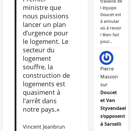
travaille de
ministre que
l équipe
nous puissions
Doucet est
à annular
lancer un plan
où à revoir
d’urgence pour
! Bien fait
le logement. Le
pour…
secteur du
logement
souffre, la
Pierre
construction de
Masson
logements est
sur
quasiment à
Doucet
l’arrêt dans
et Van
notre pays.»
Styvendael
s’opposent
à Sarselli
Vincent Jeanbrun