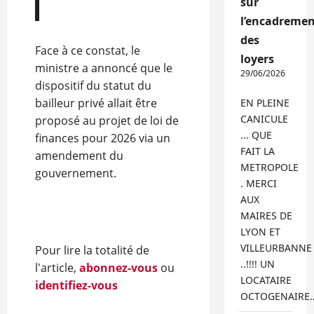
sur
l’encadremen
des
Face à ce constat, le
loyers
ministre a annoncé que le
29/06/2026
dispositif du statut du
bailleur privé allait être
EN PLEINE
CANICULE
proposé au projet de loi de
... QUE
finances pour 2026 via un
FAIT LA
amendement du
METROPOLE
gouvernement.
. MERCI
AUX
MAIRES DE
LYON ET
VILLEURBANNE
Pour lire la totalité de
..!!!! UN
l'article,
abonnez-vous
ou
LOCATAIRE
identifiez-vous
OCTOGENAIRE