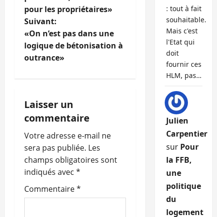
pour les propriétaires»
: tout à fait
v
souhaitable.
Suivant:
Mais c'est
i
«On n’est pas dans une
l'Etat qui
logique de bétonisation à
g
doit
outrance»
fournir ces
a
HLM, pas…
t
Laisser un
i
commentaire
Julien
Carpentier
o
Votre adresse e-mail ne
sur
Pour
sera pas publiée.
Les
n
champs obligatoires sont
la FFB,
indiqués avec
*
une
d
politique
Commentaire
*
’
du
logement