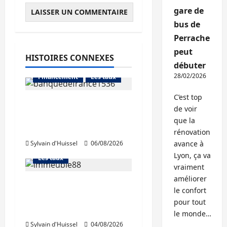
gare de
bus de
Perrache
peut
HISTOIRES CONNEXES
Abonnés
débuter
28/02/2026
Financement
Les taux
C’est top
La production de crédit
de voir
retrouve ses niveaux
Abonnés
que la
d’octobre
Financement
rénovation
Sylvain d'Huissel
06/08/2026
avance à
L'avis des courtiers
Lyon, ça va
Les taux
vraiment
améliorer
Les taux stables en
le confort
août, après une
pour tout
hausse en juillet
Abonnés
le monde…
Sylvain d'Huissel
04/08/2026
Immo d'entreprise