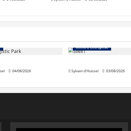
Immo d'entreprise
Abonnés
Bureaux
e
Immo d'entreprise
acquiert Segro
IWG acquiert Wojo
sel
04/08/2026
Sylvain d'Huissel
03/08/2026