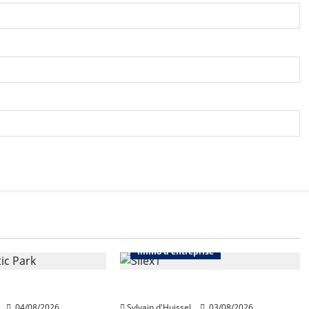
Immo d'entreprise
Abonnés
Bureaux
Immo d'entreprise
quiert Segro
IWG acquiert Wojo
04/08/2026
Sylvain d'Huissel
03/08/2026