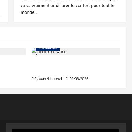
ça va vraiment améliorer le confort pour tout le
monde…
Actualités
Le « secteur Jaricot » du Jardin
du Rosaire rouvre au public
Sylvain d'Huissel
03/08/2026