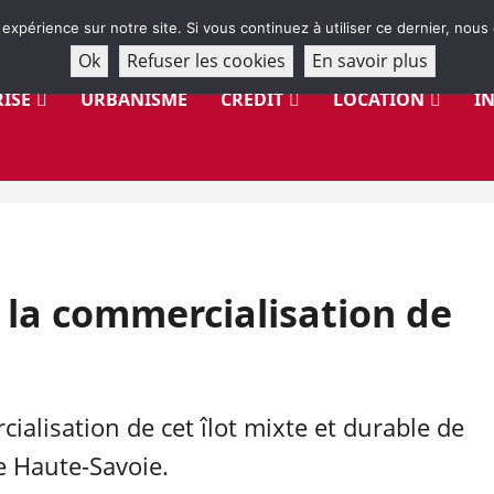
 expérience sur notre site. Si vous continuez à utiliser ce dernier, nous
Ok
Refuser les cookies
En savoir plus
ISE
URBANISME
CRÉDIT
LOCATION
I
 la commercialisation de
ialisation de cet îlot mixte et durable de
e Haute-Savoie.