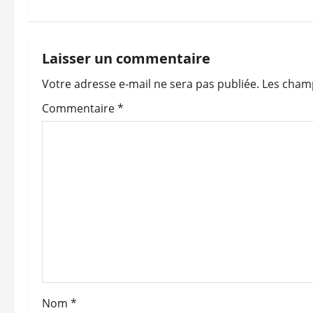
i
g
Laisser un commentaire
a
Votre adresse e-mail ne sera pas publiée.
Les champ
t
Commentaire
*
i
o
n
d
’
a
Nom
*