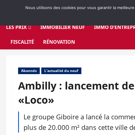
Aller
Nous utilisons des cookies pour vous garantir la meilleure
au
contenu
LES PRIX
IMMOBILIER NEUF
IMMO D’ENTREPR
FISCALITÉ
RÉNOVATION
Abonnés
L'actualité du neuf
Ambilly : lancement de
«Loco»
Le groupe Giboire a lancé la commerc
plus de 20.000 m² dans cette ville d