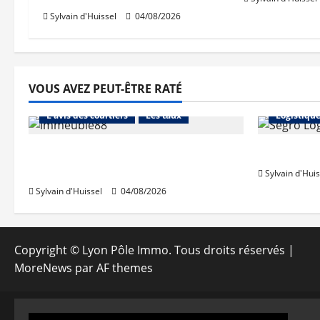
Sylvain d'Huissel
04/08/2026
VOUS AVEZ PEUT-ÊTRE RATÉ
Abonnés
Financement
Abonnés
L'avis des courtiers
Les taux
Logistiqu
Les taux stables en août, après
Prologis 
une hausse en juillet
Sylvain d'Huis
Sylvain d'Huissel
04/08/2026
Copyright © Lyon Pôle Immo. Tous droits réservés
|
MoreNews
par AF themes