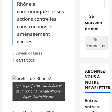
Rhône a
communiqué sur ses
Se
actions contre les
souvenir
constructions et
de moi
aménagement
Se
illicites.
connecter
Sylvain d'Huissel
04/11/2025
ABONNEZ-
VOUS À
NOTRE
<p>La préfecture du Rhône et
NEWSLETTER
de la région Auvergne-Rhône-
Alpes (SdH/LPI)</p>
Entrez
votre e-