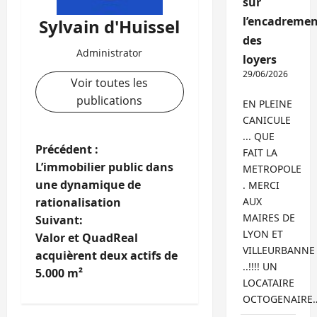
sur
l’encadremen
Sylvain d'Huissel
des
Administrator
loyers
29/06/2026
Voir toutes les
publications
EN PLEINE
CANICULE
... QUE
N
Précédent :
FAIT LA
L’immobilier public dans
METROPOLE
a
une dynamique de
. MERCI
rationalisation
AUX
v
MAIRES DE
Suivant:
LYON ET
i
Valor et QuadReal
VILLEURBANNE
acquièrent deux actifs de
g
..!!!! UN
5.000 m²
LOCATAIRE
a
OCTOGENAIRE