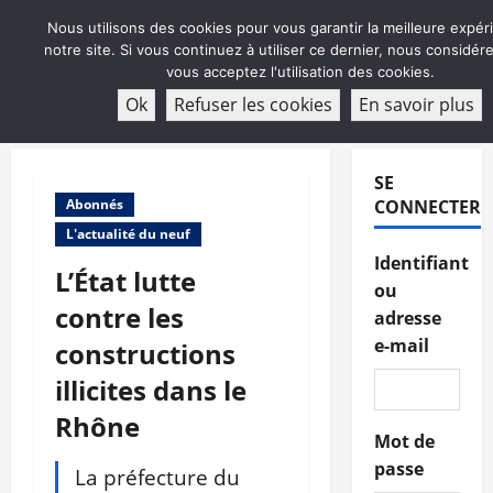
Aller
Nous utilisons des cookies pour vous garantir la meilleure expér
au
notre site. Si vous continuez à utiliser ce dernier, nous considé
contenu
vous acceptez l'utilisation des cookies.
ABONNEMENT
Ok
Refuser les cookies
En savoir plus
Menu
principal
SE
Abonnés
CONNECTER
L'actualité du neuf
Identifiant
L’État lutte
ou
contre les
adresse
e-mail
constructions
illicites dans le
Rhône
Mot de
passe
La préfecture du