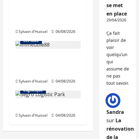
se met
La production de crédit
en place
retrouve ses niveaux
Abonnés
29/04/2026
d’octobre
Financement
Sylvain d'Huissel
06/08/2026
L'avis des courtiers
Ça fait
plaisir de
Les taux
voir
quelqu’un
Les taux stables en
qui
août, après une
assume de
hausse en juillet
Abonnés
ne pas
Sylvain d'Huissel
04/08/2026
Immo d'entreprise
tout savoir.
Logistique
Prologis acquiert Segro
Sandra
Sylvain d'Huissel
04/08/2026
sur
La
rénovation
de la