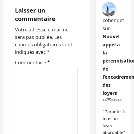
t
Laisser un
i
commentaire
cohendet
sur
o
Votre adresse e-mail ne
Nouvel
sera pas publiée.
Les
n
champs obligatoires sont
appel à
indiqués avec
*
la
d
pérennisatio
Commentaire
*
’
de
l’encadremen
a
des
r
loyers
22/05/2026
t
"Garantir à
i
tous un
loyer
c
abordable"