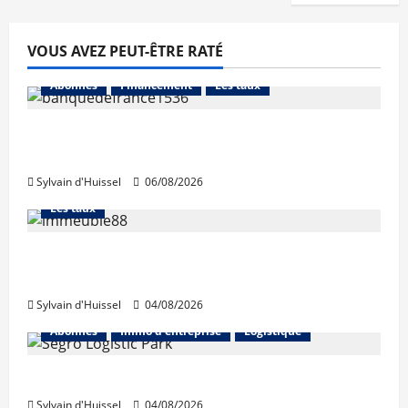
VOUS AVEZ PEUT-ÊTRE RATÉ
Abonnés
Financement
Les taux
La production de crédit retrouve ses
niveaux d’octobre
Sylvain d'Huissel
06/08/2026
Abonnés
Financement
L'avis des courtiers
Les taux
Les taux stables en août, après une
hausse en juillet
Sylvain d'Huissel
04/08/2026
Abonnés
Immo d'entreprise
Logistique
Prologis acquiert Segro
Sylvain d'Huissel
04/08/2026