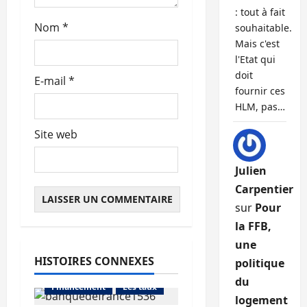
: tout à fait
l
Nom
*
souhaitable.
Mais c'est
e
l'Etat qui
doit
E-mail
*
fournir ces
HLM, pas…
Site web
Julien
Carpentier
sur
Pour
la FFB,
une
HISTOIRES CONNEXES
politique
Abonnés
du
Financement
Les taux
logement