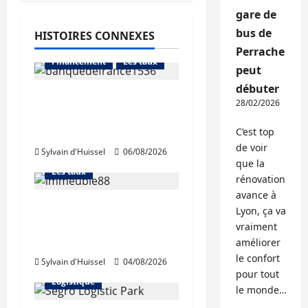
gare de
bus de
HISTOIRES CONNEXES
Abonnés
Perrache
Financement
Les taux
peut
débuter
La production de crédit
28/02/2026
retrouve ses niveaux
Abonnés
d’octobre
C’est top
Financement
de voir
Sylvain d'Huissel
06/08/2026
L'avis des courtiers
que la
Les taux
rénovation
avance à
Les taux stables en
Lyon, ça va
août, après une
vraiment
hausse en juillet
améliorer
Abonnés
le confort
Sylvain d'Huissel
04/08/2026
Immo d'entreprise
pour tout
Logistique
le monde…