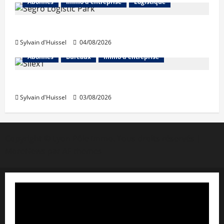
Abonnés
Immo d'entreprise
Logistique
Prologis acquiert Segro
Sylvain d'Huissel
04/08/2026
Abonnés
Bureaux
Immo d'entreprise
IWG acquiert Wojo
Sylvain d'Huissel
03/08/2026
Copyright © Lyon Pôle Immo. Tous droits réservés
|
MoreNews
par AF themes