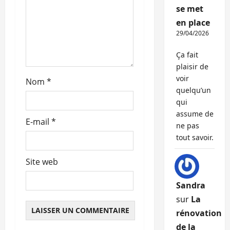
r
se met
en place
t
29/04/2026
i
Ça fait
c
plaisir de
voir
Nom
*
l
quelqu’un
qui
e
assume de
E-mail
*
ne pas
tout savoir.
Site web
Sandra
sur
La
rénovation
de la