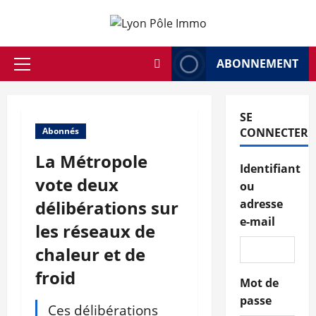
Aller
au
contenu
ABONNEMENT
Menu
principal
SE
Abonnés
CONNECTER
La Métropole
Identifiant
vote deux
ou
délibérations sur
adresse
e-mail
les réseaux de
chaleur et de
froid
Mot de
passe
Ces délibérations