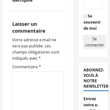
Métropole
v
i
Se
souvenir
g
Laisser un
de moi
commentaire
a
Se
Votre adresse e-mail ne
t
connecter
sera pas publiée.
Les
champs obligatoires sont
i
indiqués avec
*
o
Commentaire
*
ABONNEZ-
n
VOUS À
NOTRE
d
NEWSLETTER
’
Entrez
votre e-
a