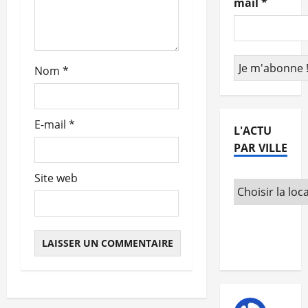
mail
*
r
t
Nom
*
i
c
E-mail
*
L'ACTU
l
PAR VILLE
e
Site web