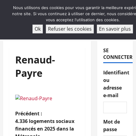
Aller
Nous utilisons des cookies pour vous garantir la meilleure expér
au
notre site. Si vous continuez à utiliser ce dernier, nous considé
contenu
vous acceptez l'utilisation des cookies.
ABONNEMENT
Ok
Refuser les cookies
En savoir plus
Menu
principal
SE
Renaud-
CONNECTER
Payre
Identifiant
ou
adresse
e-mail
N
Précédent :
4.336 logements sociaux
Mot de
a
financés en 2025 dans la
passe