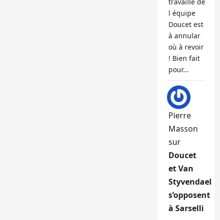
travaille de
l équipe
Doucet est
à annular
où à revoir
! Bien fait
pour…
Pierre
Masson
sur
Doucet
et Van
Styvendael
s’opposent
à Sarselli