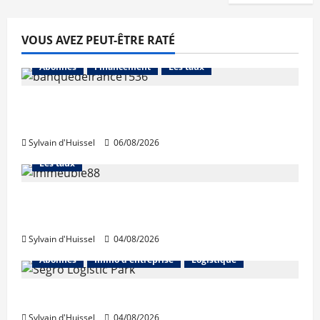
VOUS AVEZ PEUT-ÊTRE RATÉ
Abonnés
Financement
Les taux
La production de crédit retrouve ses
niveaux d’octobre
Sylvain d'Huissel
06/08/2026
Abonnés
Financement
L'avis des courtiers
Les taux
Les taux stables en août, après une
hausse en juillet
Sylvain d'Huissel
04/08/2026
Abonnés
Immo d'entreprise
Logistique
Prologis acquiert Segro
Sylvain d'Huissel
04/08/2026