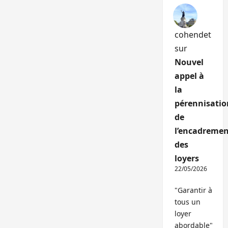
cohendet
sur
Nouvel
appel à
la
pérennisatio
de
l’encadremen
des
loyers
22/05/2026
"Garantir à
tous un
loyer
abordable"