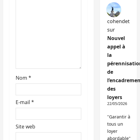
a
r
cohendet
sur
t
Nouvel
appel à
i
la
c
pérennisatio
de
l
Nom
*
l’encadremen
e
des
loyers
E-mail
*
22/05/2026
"Garantir à
tous un
Site web
loyer
abordable"