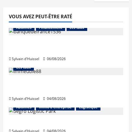
VOUS AVEZ PEUT-ÊTRE RATÉ
Abonnés
Financement
Les taux
La production de crédit retrouve ses
niveaux d’octobre
Sylvain d'Huissel
06/08/2026
Abonnés
Financement
L'avis des courtiers
Les taux
Les taux stables en août, après une
hausse en juillet
Sylvain d'Huissel
04/08/2026
Abonnés
Immo d'entreprise
Logistique
Prologis acquiert Segro
Sylvain d'Huissel
04/08/2026