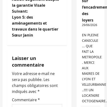
sur
a
la garantie Visale
l’encadremen
Suivant:
v
des
Lyon 5: des
loyers
i
aménagements et
29/06/2026
travaux dans le quartier
g
Sœur Janin
EN PLEINE
CANICULE
a
... QUE
FAIT LA
t
METROPOLE
Laisser un
. MERCI
i
commentaire
AUX
o
Votre adresse e-mail ne
MAIRES DE
LYON ET
sera pas publiée.
Les
n
VILLEURBANNE
champs obligatoires sont
..!!!! UN
indiqués avec
*
d
LOCATAIRE
Commentaire
*
OCTOGENAIRE
’