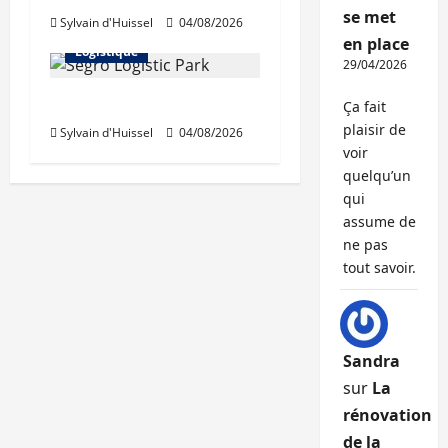
se met
Sylvain d'Huissel
04/08/2026
Immo d'entreprise
en place
Logistique
29/04/2026
Prologis acquiert Segro
Ça fait
plaisir de
Sylvain d'Huissel
04/08/2026
voir
quelqu’un
qui
assume de
ne pas
tout savoir.
Sandra
sur
La
rénovation
de la