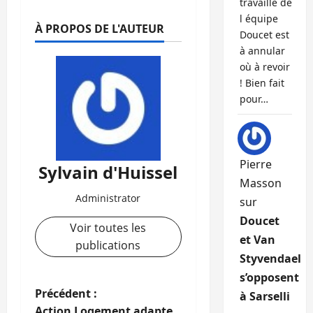
travaille de
l équipe
À PROPOS DE L'AUTEUR
Doucet est
à annular
où à revoir
! Bien fait
pour…
Pierre
Sylvain d'Huissel
Masson
Administrator
sur
Doucet
Voir toutes les
et Van
publications
Styvendael
s’opposent
N
Précédent :
à Sarselli
Action Logement adapte