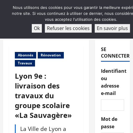
Aller
Nous utilisons des cookies pour vous garantir la meilleure expér
au
notre site. Si vous continuez à utiliser ce dernier, nous considé
contenu
vous acceptez l'utilisation des cookies.
ABONNEMENT
Ok
Refuser les cookies
En savoir plus
Menu
principal
SE
Abonnés
Rénovation
CONNECTER
Travaux
Identifiant
Lyon 9e :
ou
livraison des
adresse
e-mail
travaux du
groupe scolaire
«La Sauvagère»
Mot de
passe
La Ville de Lyon a