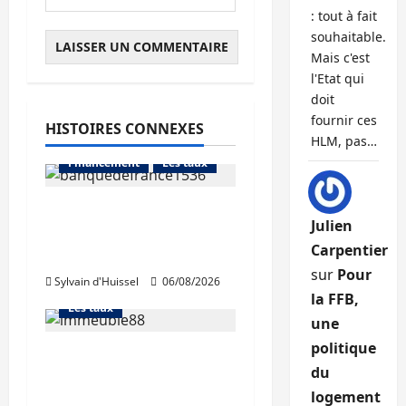
: tout à fait
souhaitable.
Mais c'est
l'Etat qui
doit
fournir ces
HISTOIRES CONNEXES
Abonnés
HLM, pas…
Financement
Les taux
La production de crédit
Julien
retrouve ses niveaux
Abonnés
Carpentier
d’octobre
Financement
sur
Pour
Sylvain d'Huissel
06/08/2026
L'avis des courtiers
la FFB,
Les taux
une
politique
Les taux stables en
du
août, après une
logement
hausse en juillet
Abonnés