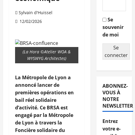
Sylvain d'Huissel
Se
12/02/2026
souvenir
de moi
Se
(La Hora ©Atelier WOA &
connecter
WYSWYG Architectes)
La Métropole de Lyon a
annoncé lancer de
ABONNEZ-
premières opérations en
VOUS À
NOTRE
bail réel solidaire
NEWSLETTER
d’activité. Ce BRSA est
engagé par la Métropole
Entrez
de Lyon à travers la
votre e-
Foncière solidaire du