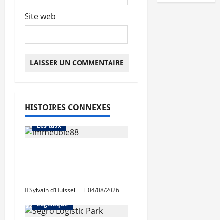
Site web
Abonnés
Financement
HISTOIRES CONNEXES
L'avis des courtiers
Les taux
Les taux stables en
août, après une
hausse en juillet
Abonnés
Sylvain d'Huissel
04/08/2026
Immo d'entreprise
Logistique