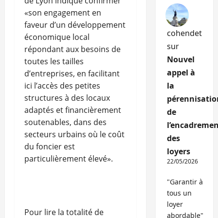
de Lyon indique confirmer
«son engagement en
faveur d’un développement
cohendet
économique local
sur
répondant aux besoins de
Nouvel
toutes les tailles
appel à
d’entreprises, en facilitant
ici l’accès des petites
la
structures à des locaux
pérennisatio
adaptés et financièrement
de
soutenables, dans des
l’encadremen
secteurs urbains où le coût
des
du foncier est
loyers
particulièrement élevé».
22/05/2026
"Garantir à
tous un
loyer
Pour lire la totalité de
abordable"