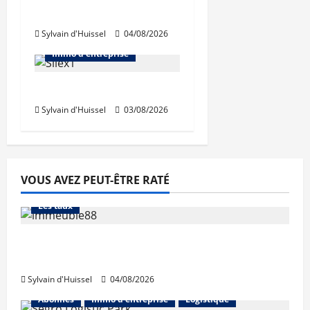
Prologis acquiert Segro
Sylvain d'Huissel
04/08/2026
Abonnés
Bureaux
Immo d'entreprise
IWG acquiert Wojo
Sylvain d'Huissel
03/08/2026
VOUS AVEZ PEUT-ÊTRE RATÉ
Abonnés
Financement
L'avis des courtiers
Les taux
Les taux stables en août, après une
hausse en juillet
Sylvain d'Huissel
04/08/2026
Abonnés
Immo d'entreprise
Logistique