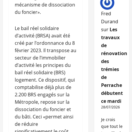
mécanisme de dissociation
du foncier».
Fred
Durand
Le bail réel solidaire
sur
Les
d’activité (BRSA) avait été
travaux
créé par l’ordonnance du 8
de
février 2023. Il transpose au
rénovation
secteur de l’immobilier
des
d’activité les principes du
trémies
bail réel solidaire (BRS)
de
logement. Ce dispositif, qui
Perrache
comptabilise déjà plus de
débutent
2.200 BRS engagés sur la
ce mardi
Métropole, repose sur la
28/07/2026
dissociation du foncier et
du bâti. Ceci «permet ainsi
Je crois
de réduire
que tout le
significativement le coût