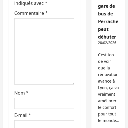
d
indiqués avec
*
gare de
’
Commentaire
*
bus de
Perrache
a
peut
r
débuter
28/02/2026
t
C’est top
i
de voir
que la
c
rénovation
avance à
l
Lyon, ça va
Nom
*
e
vraiment
améliorer
le confort
pour tout
E-mail
*
le monde…