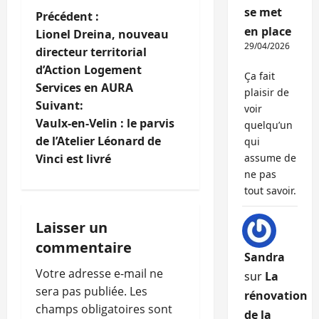
se met
N
Précédent :
en place
Lionel Dreina, nouveau
a
29/04/2026
directeur territorial
d’Action Logement
v
Ça fait
Services en AURA
plaisir de
i
Suivant:
voir
Vaulx-en-Velin : le parvis
quelqu’un
g
de l’Atelier Léonard de
qui
Vinci est livré
assume de
a
ne pas
tout savoir.
t
i
Laisser un
commentaire
o
Sandra
Votre adresse e-mail ne
sur
La
n
sera pas publiée.
Les
rénovation
champs obligatoires sont
de la