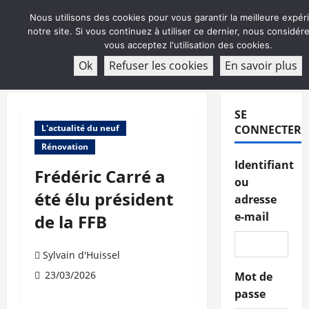
Aller
Nous utilisons des cookies pour vous garantir la meilleure expér
au
notre site. Si vous continuez à utiliser ce dernier, nous considé
contenu
vous acceptez l'utilisation des cookies.
ABONNEMENT
Ok
Refuser les cookies
En savoir plus
Menu
principal
SE
L'actualité du neuf
CONNECTER
Rénovation
Identifiant
Frédéric Carré a
ou
été élu président
adresse
e-mail
de la FFB
Sylvain d'Huissel
23/03/2026
Mot de
passe