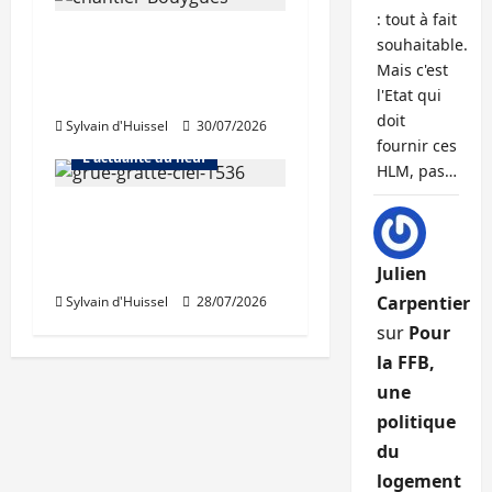
: tout à fait
L’activité de Bouygues
souhaitable.
Immobilier toujours en
Mais c'est
repli
l'Etat qui
doit
Sylvain d'Huissel
30/07/2026
Abonnés
fournir ces
L'actualité du neuf
HLM, pas…
Nouvelle rechute des
permis de construire
en juin
Julien
Carpentier
Sylvain d'Huissel
28/07/2026
sur
Pour
la FFB,
une
politique
du
logement