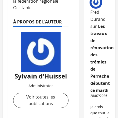
la fédération régionale
Occitanie.
Fred
Durand
À PROPOS DE L'AUTEUR
sur
Les
travaux
de
rénovation
des
trémies
de
Sylvain d'Huissel
Perrache
débutent
Administrator
ce mardi
28/07/2026
Voir toutes les
publications
Je crois
que tout le