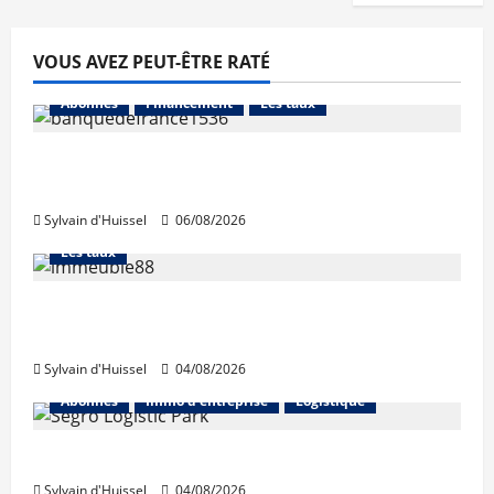
VOUS AVEZ PEUT-ÊTRE RATÉ
Abonnés
Financement
Les taux
La production de crédit retrouve ses
niveaux d’octobre
Sylvain d'Huissel
06/08/2026
Abonnés
Financement
L'avis des courtiers
Les taux
Les taux stables en août, après une
hausse en juillet
Sylvain d'Huissel
04/08/2026
Abonnés
Immo d'entreprise
Logistique
Prologis acquiert Segro
Sylvain d'Huissel
04/08/2026