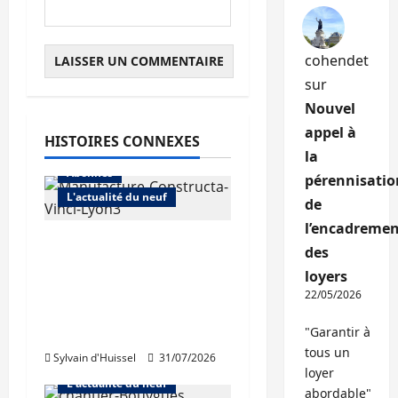
cohendet
sur
Nouvel
appel à
HISTOIRES CONNEXES
la
Abonnés
pérennisatio
L'actualité du neuf
de
l’encadremen
Vinci Immobilier :
des
baisse des
loyers
réservations, mais
22/05/2026
croissance des ventes
dans le diffus.
"Garantir à
tous un
Sylvain d'Huissel
31/07/2026
Abonnés
loyer
L'actualité du neuf
abordable"