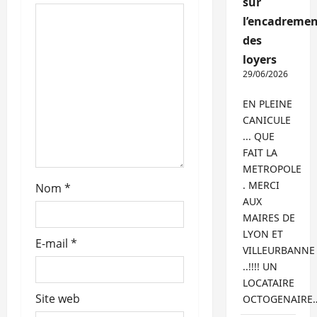
sur
’
l’encadremen
des
a
loyers
29/06/2026
r
EN PLEINE
t
CANICULE
i
... QUE
FAIT LA
c
METROPOLE
. MERCI
Nom
*
l
AUX
MAIRES DE
e
LYON ET
E-mail
*
VILLEURBANNE
..!!!! UN
LOCATAIRE
Site web
OCTOGENAIRE