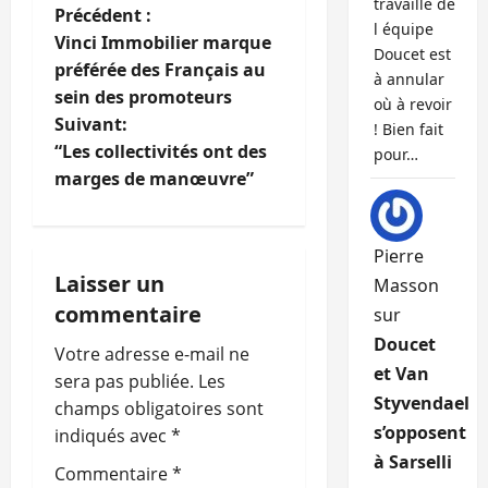
travaille de
N
Précédent :
l équipe
Vinci Immobilier marque
Doucet est
a
préférée des Français au
à annular
sein des promoteurs
v
où à revoir
Suivant:
! Bien fait
i
“Les collectivités ont des
pour…
marges de manœuvre”
g
a
Pierre
Laisser un
Masson
t
commentaire
sur
i
Doucet
Votre adresse e-mail ne
et Van
o
sera pas publiée.
Les
Styvendael
champs obligatoires sont
n
s’opposent
indiqués avec
*
à Sarselli
d
Commentaire
*