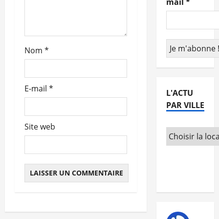
mail
*
r
t
Nom
*
i
c
E-mail
*
L'ACTU
l
PAR VILLE
e
Site web