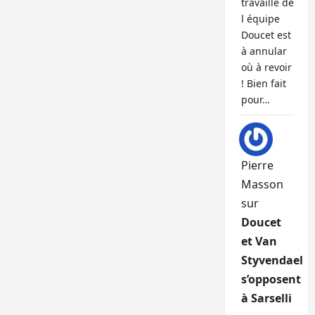
travaille de
l équipe
Doucet est
à annular
où à revoir
! Bien fait
pour…
Pierre
Masson
sur
Doucet
et Van
Styvendael
s’opposent
à Sarselli