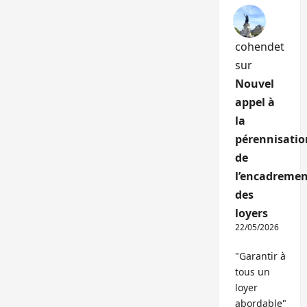
cohendet
sur
Nouvel
appel à
la
pérennisatio
de
l’encadremen
des
loyers
22/05/2026
"Garantir à
tous un
loyer
abordable"