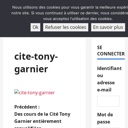
Aller
Nous utilisons des cookies pour vous garantir la meilleure expér
au
notre site. Si vous continuez à utiliser ce dernier, nous considé
contenu
vous acceptez l'utilisation des cookies.
ABONNEMENT
Ok
Refuser les cookies
En savoir plus
Menu
principal
SE
cite-tony-
CONNECTER
garnier
Identifiant
ou
adresse
e-mail
N
Précédent :
Des cours de la Cité Tony
Mot de
a
Garnier entièrement
passe