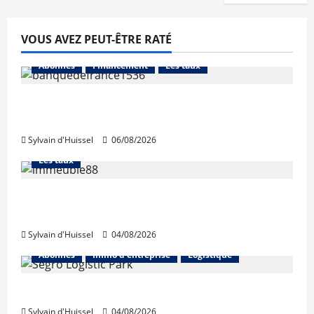
VOUS AVEZ PEUT-ÊTRE RATÉ
Abonnés
Financement
Les taux
La production de crédit retrouve ses
niveaux d’octobre
Sylvain d'Huissel
06/08/2026
Abonnés
Financement
L'avis des courtiers
Les taux
Les taux stables en août, après une
hausse en juillet
Sylvain d'Huissel
04/08/2026
Abonnés
Immo d'entreprise
Logistique
Prologis acquiert Segro
Sylvain d'Huissel
04/08/2026