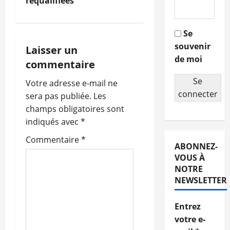
requalifiées
v
i
Se
souvenir
g
Laisser un
de moi
commentaire
a
Se
Votre adresse e-mail ne
t
connecter
sera pas publiée.
Les
champs obligatoires sont
i
indiqués avec
*
o
Commentaire
*
ABONNEZ-
n
VOUS À
NOTRE
d
NEWSLETTER
’
Entrez
votre e-
a