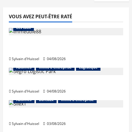
VOUS AVEZ PEUT-ÊTRE RATÉ
Abonnés
Financement
L'avis des courtiers
Les taux
Les taux stables en août, après une
hausse en juillet
Sylvain d'Huissel
04/08/2026
Abonnés
Immo d'entreprise
Logistique
Prologis acquiert Segro
Sylvain d'Huissel
04/08/2026
Abonnés
Bureaux
Immo d'entreprise
IWG acquiert Wojo
Sylvain d'Huissel
03/08/2026