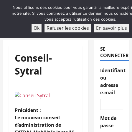
Aller
Nous utilisons des cookies pour vous garantir la meilleure expér
au
notre site. Si vous continuez à utiliser ce dernier, nous considé
contenu
vous acceptez l'utilisation des cookies.
ABONNEMENT
Ok
Refuser les cookies
En savoir plus
Menu
principal
SE
Conseil-
CONNECTER
Sytral
Identifiant
ou
adresse
e-mail
N
Précédent :
Le nouveau conseil
Mot de
a
d’administration de
passe