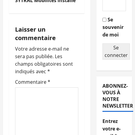
SYTRAL Mobilités installé
v
i
Se
souvenir
g
Laisser un
de moi
commentaire
a
Se
Votre adresse e-mail ne
t
connecter
sera pas publiée.
Les
champs obligatoires sont
i
indiqués avec
*
o
Commentaire
*
ABONNEZ-
n
VOUS À
NOTRE
d
NEWSLETTER
’
Entrez
votre e-
a