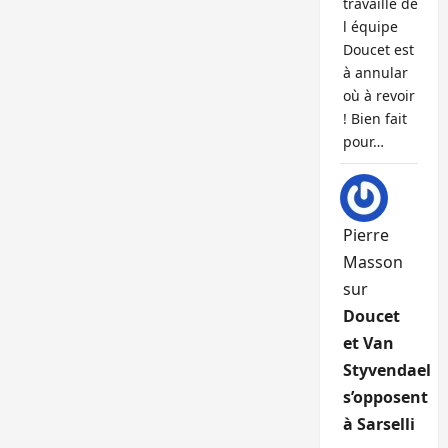
travaille de
l équipe
Doucet est
à annular
où à revoir
! Bien fait
pour…
Pierre
Masson
sur
Doucet
et Van
Styvendael
s’opposent
à Sarselli