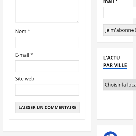
mail
*
r
t
Nom
*
i
c
E-mail
*
L'ACTU
l
PAR VILLE
e
Site web