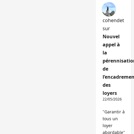
cohendet
sur
Nouvel
appel à
la
pérennisatio
de
l’encadremen
des
loyers
22/05/2026
"Garantir à
tous un
loyer
abordable"